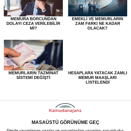
MEMURA BORCUNDAN
EMEKLI VE MEMURLARIN
DOLAYI CEZA VERILEBILIR
ZAM FARKI NE KADAR
MI?
OLACAK?
MEMURLARIN TAZMINAT
HESAPLARA YATACAK ZAMLI
SISTEMI DEĞIŞTI
MEMUR MAAŞLARI
LISTELENDI
MASAÜSTÜ GÖRÜNÜME GEÇ
Sitede yayımlanan yazılar ve yorumlardan yazarları sorumludur.