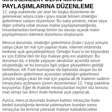
PAYLAŞIMLARINA DÜZENLEME
12. yargı paketinde yer alan bir başka düzenleme de
geleneksel adıyla izale-i şüyu olarak bilinen ortaklığın
giderilmesi satışını düzenliyor. Bu satış yöntemi, miras veya
diğer yollarla ortak olunan mallar paylaşılamadığında,
hissedarlardan herhangi birinin bu davayı açarak malın
paylaşılmasını istemesi durumunu oluşturuyor.
Mevcut durumda, ortaklığın giderilmesi (İzale-i şuyu) yoluyla
satışa çıkan bir mal için yapılan ihale, internet ortamında
herkese açık gerçekleştiriliyor. Örneğin Kars’ın bir köyündeki
ev için Edirne’den bir kişi ihaleye girip evi alabiliyor. Bu
durumun da, o köyde yaşayan akrabalar açısında sorun
oluşturduğu ve bu konuyla ilgili yoğun şikayetlerin geldiği
belirtiliyor. AK Parti kurmayları da toplumda oluşan bu tür
şikayetlerin giderilmesi açısından ortaklığın giderilmesi
yoluyla satışa çıkan bir mal için yapılacak ilk ihalenin sadece
mirasçılara açılmasını içeren düzenlemeyi 12. Yargı paketine
koyuyorlar. Eğer ilk ihalede mirasçılardan hiçbiri söz konusu
malı almaz ise ikinci ihale herkese açık yapılacak.
Ayrıca, mevcut durumda ihaleye katılan mirasçılar ihale
bedeli karşılığında teminat yatırmazken bundan sonra
mirasçılar da teminat yatırarak ihaleye katılabilecekler.