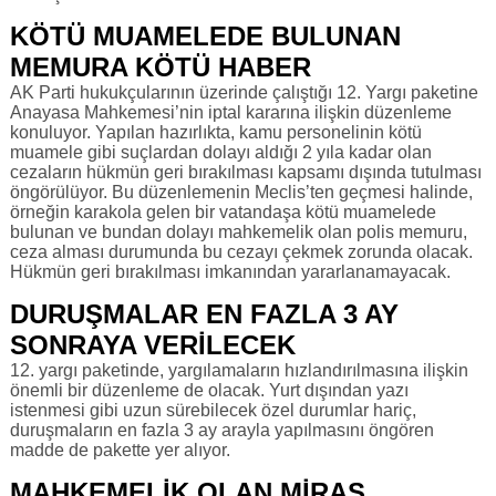
KÖTÜ MUAMELEDE BULUNAN
MEMURA KÖTÜ HABER
AK Parti hukukçularının üzerinde çalıştığı 12. Yargı paketine
Anayasa Mahkemesi’nin iptal kararına ilişkin düzenleme
konuluyor. Yapılan hazırlıkta, kamu personelinin kötü
muamele gibi suçlardan dolayı aldığı 2 yıla kadar olan
cezaların hükmün geri bırakılması kapsamı dışında tutulması
öngörülüyor. Bu düzenlemenin Meclis’ten geçmesi halinde,
örneğin karakola gelen bir vatandaşa kötü muamelede
bulunan ve bundan dolayı mahkemelik olan polis memuru,
ceza alması durumunda bu cezayı çekmek zorunda olacak.
Hükmün geri bırakılması imkanından yararlanamayacak.
DURUŞMALAR EN FAZLA 3 AY
SONRAYA VERİLECEK
12. yargı paketinde, yargılamaların hızlandırılmasına ilişkin
önemli bir düzenleme de olacak. Yurt dışından yazı
istenmesi gibi uzun sürebilecek özel durumlar hariç,
duruşmaların en fazla 3 ay arayla yapılmasını öngören
madde de pakette yer alıyor.
MAHKEMELİK OLAN MİRAS