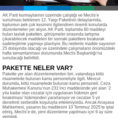
AK Parti kurmaylarının üzerinde çalıştığı ve Meclis’e
sunulması beklenen 12. Yargı Paketinin detaylarında,
toplumun pek çok kesimini ilgilendiren önemli konularda
düzenlemeler yer alıyor. AK Parti, toplamda 60 maddeyi
bulan taslak paketten, görüşmeler sırasında tartışma
çıkarabilecek maddeleri bir sonraki paketlere bırakarak
sadeleştirme yapmayı planlıyor. Bu nedenle madde sayısının
25 dolayında olacağı ve üzerindeki çalışmaların önümüzdeki
hafta tamamlanması durumunda Meclis Başkanlığı’na
sunulacağı belirtildi.
PAKETTE NELER VAR?
Pakette yer alan düzenlemelerden biri, vatandaşa kötü
muamelede bulunan kamu personeliyle ilgili. Mevcut
durumda, kötü muamelede bulunan kamu personeli, Ceza
Muhakemesi Kanunu’nun 231’inci maddesinde yer alan ‘2
yıla kadar olan cezalar için uygulanan hükmün geri
bırakılması’ hükmünden yararlanıyor ve cezaları 5 yıl
denetimli serbestlik koşuluyla erteleniyordu. Ancak Anayasa
Mahkemesi, yasanın bu maddesini 10 Temmuz 2025’te iptal
etmiş, Meclis’e de, yeni düzenleme yapılması için 9 ay süre
vermişti.