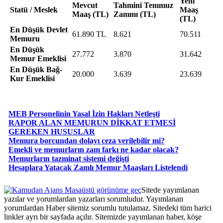
Yeni
Mevcut
Tahmini Temmuz
Statü / Meslek
Maaş
Maaş (TL)
Zammı (TL)
(TL)
En Düşük Devlet
61.890 TL
8.621
70.511
Memuru
En Düşük
27.772
3.870
31.642
Memur Emeklisi
En Düşük Bağ-
20.000
3.639
23.639
Kur Emeklisi
MEB Personelinin Yasal İzin Hakları Netleşti
RAPOR ALAN MEMURUN DİKKAT ETMESİ
GEREKEN HUSUSLAR
Memura borcundan dolayı ceza verilebilir mi?
Emekli ve memurların zam farkı ne kadar olacak?
Memurların tazminat sistemi değişti
Hesaplara Yatacak Zamlı Memur Maaşları Listelendi
Masaüstü görünüme geç
Sitede yayımlanan
yazılar ve yorumlardan yazarları sorumludur. Yayımlanan
yorumlardan Haber sitemiz sorumlu tutulamaz. Sitedeki tüm harici
linkler ayrı bir sayfada açılır. Sitemizde yayımlanan haber, köşe