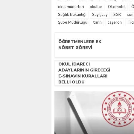
okul müdürleri
okullar
Otomobil
Ö
Sağlık Bakanlığı
Sayıştay
SGK
son
Şube Müdürlüğü
tarih
taşeron
Tic
ÖĞRETMENLERE EK
NÖBET GÖREVI
OKUL İDARECI
ADAYLARININ GIRECEĞI
E-SINAVIN KURALLARI
BELLI OLDU