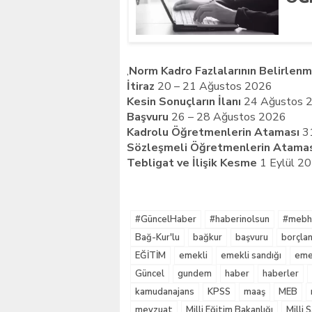
,
Norm Kadro Fazlalarının Belirlenm
İtiraz
20 – 21 Ağustos 2026
Kesin Sonuçların İlanı
24 Ağustos 
Başvuru
26 – 28 Ağustos 2026
Kadrolu Öğretmenlerin Ataması
31
Sözleşmeli Öğretmenlerin Atama
Tebligat ve İlişik Kesme
1 Eylül 2
#GüncelHaber
#haberinolsun
#mebha
Bağ-Kur'lu
bağkur
başvuru
borçla
EĞİTİM
emekli
emekli sandığı
emek
Güncel
gundem
haber
haberler
kamudanajans
KPSS
maaş
MEB
mevzuat
Milli Eğitim Bakanlığı
Milli