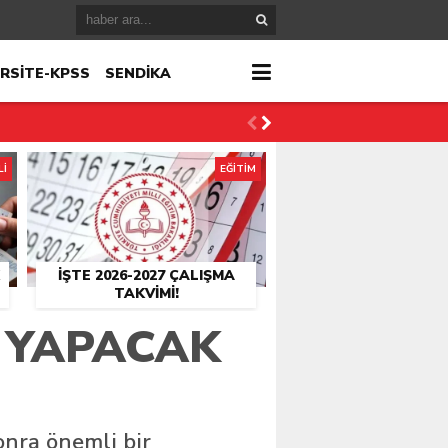
RSİTE-KPSS
SENDİKA
Lİ
EĞİTİM
İŞTE 2026-2027 ÇALIŞMA
TAKVIMI!
 YAPACAK
onra önemli bir