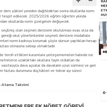
RA
ME
ET
r ders yükleri yeniden dağıtıldıktan sonra okullarda norm
HU
 tespit edilecek. 2025/2026 eğitim öğretim yılında
ından okullarda norm çizelgeleri değişecek.
an seçilmiş olan seçmeli derslerin okutulması esas olsa da
 gereği okul yönetimlerinin seçmeli derslere müdahale
timleri norm kadroyu korumak şöyle dursun yaptıkları hesap
azlası olmasına sebep olmaktadır.
M
nde tercih ettikleri kurumlara yerleşememeleri halinde ise
etrelerce uzaklıktaki okullara tayin oldukları da
 vasıtasıyla dava açsalar da davaların uzun sürmesi ve geri
m fazlası durumuna düştükleri ve tekrar ayı süreci
n Atama Takvimi
O 
RETMENLERE EK NÖBET GÖREVI