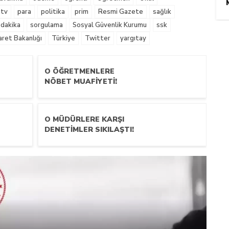
tv
para
politika
prim
Resmi Gazete
sağlık
 dakika
sorgulama
Sosyal Güvenlik Kurumu
ssk
aret Bakanlığı
Türkiye
Twitter
yargıtay
O ÖĞRETMENLERE
NÖBET MUAFIYETI!
O MÜDÜRLERE KARŞI
DENETIMLER SIKILAŞTI!