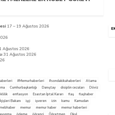
esi
17 – 19 Ağustos 2026
E
2026
 Ağustos 2026
sı
31 Ağustos 2026
026
berleri
#Memurhaberleri
#sondakikahaberleri
Atama
nma
Cumhurbaşkanlığı
Danıştay
disiplin cezaları
Döviz
lilik
enflasyon
Esastan İptal Kararı
flaş
flaşhaber
İçişleri Bakanı
işçi
işveren
izin
kamu
Kamudan
mebhaber
memur
memur haber
memur haberleri
 Savunma
ödeme
öğrenci
Öğretmen
Okul