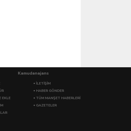
Kamudanajans
E
İLETİŞİM
ÜR
HABER GÖNDER
E EKLE
TÜM MANŞET HABERLERİ
İM
GAZETELER
RLAR