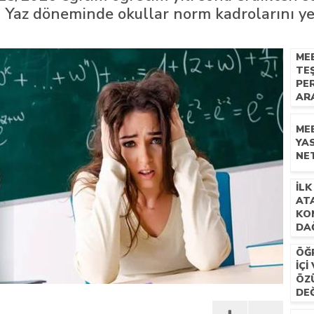
 Yaz döneminde okullar norm kadrolarını y
n mescid talimatı
ME
TEŞ
PER
AR
DE
SO
ME
AÇ
YAS
NE
İLK
AT
KO
DAĞ
ÖĞ
IÇI
ÖZ
DEĞ
BA