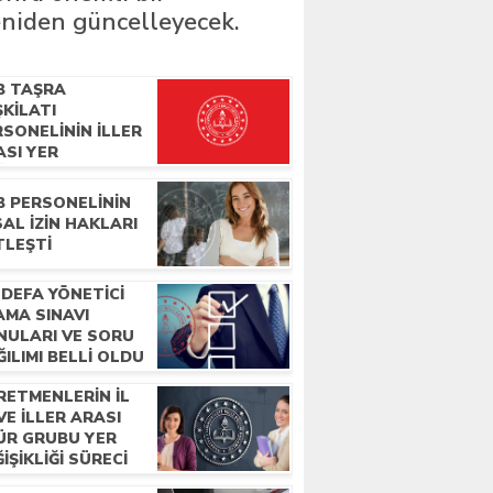
eniden güncelleyecek.
B TAŞRA
KILATI
SONELININ ILLER
ASI YER
ĞIŞTIRME
NUÇLARI
B PERSONELININ
IKLANDI
AL İZIN HAKLARI
TLEŞTI
 DEFA YÖNETICI
AMA SINAVI
NULARI VE SORU
ILIMI BELLI OLDU
RETMENLERIN IL
 VE ILLER ARASI
ÜR GRUBU YER
IŞIKLIĞI SÜRECI
ŞLADI