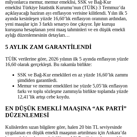
milyonlarca memur, memur emeklisi, SSK ve Bağ-Kur
emeklisi Türkiye İstatistik Kurumu’nun (TÜİK) 3 Temmuz’da
açıklayacağı haziran ayı enflasyon verisine kilitlendi. Yılın ilk 5
ayında kesinleşen yüzde 16,60’lık enflasyon oranının ardından,
yeni maaşlar için 3 farklı senaryo öne çıkıyor. İşte kuruşu
kuruşuna hesaplanan yeni maaş tahminleri ve en düşük emekli
aylığı düzenlemesinin detayları…
5 AYLIK ZAM GARANTİLENDİ
TÜİK verilerine göre, 2026 yılının ilk 5 ayında enflasyon yüzde
16,60 olarak gerçekleşti. Bu rakamla birlikte:
SSK ve Bağ-Kur emeklileri en az yüzde 16,60’lık zammı
şimdiden garantiledi.
Memur ve memur emeklileri ise yüzde 5,05’lik enflasyon
farkı ve toplu sözleşme zammıyla birlikte toplamda yüzde
12,41’lik artışı cebe koydu.
EN DÜŞÜK EMEKLİ MAAŞINA “AK PARTİ”
DÜZENLEMESİ
Kulislerden sızan bilgilere göre, halen 20 bin TL seviyesinde
uygulanan en düşük emekli maaşının artırılması için Ankara’da