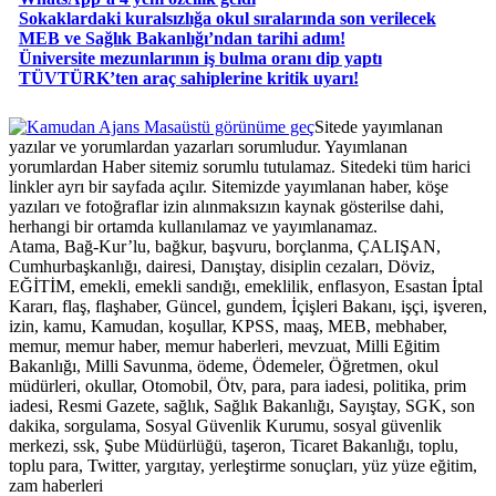
Sokaklardaki kuralsızlığa okul sıralarında son verilecek
MEB ve Sağlık Bakanlığı’ndan tarihi adım!
Üniversite mezunlarının iş bulma oranı dip yaptı
TÜVTÜRK’ten araç sahiplerine kritik uyarı!
Masaüstü görünüme geç
Sitede yayımlanan
yazılar ve yorumlardan yazarları sorumludur. Yayımlanan
yorumlardan Haber sitemiz sorumlu tutulamaz. Sitedeki tüm harici
linkler ayrı bir sayfada açılır. Sitemizde yayımlanan haber, köşe
yazıları ve fotoğraflar izin alınmaksızın kaynak gösterilse dahi,
herhangi bir ortamda kullanılamaz ve yayımlanamaz.
Atama, Bağ-Kur’lu, bağkur, başvuru, borçlanma, ÇALIŞAN,
Cumhurbaşkanlığı, dairesi, Danıştay, disiplin cezaları, Döviz,
EĞİTİM, emekli, emekli sandığı, emeklilik, enflasyon, Esastan İptal
Kararı, flaş, flaşhaber, Güncel, gundem, İçişleri Bakanı, işçi, işveren,
izin, kamu, Kamudan, koşullar, KPSS, maaş, MEB, mebhaber,
memur, memur haber, memur haberleri, mevzuat, Milli Eğitim
Bakanlığı, Milli Savunma, ödeme, Ödemeler, Öğretmen, okul
müdürleri, okullar, Otomobil, Ötv, para, para iadesi, politika, prim
iadesi, Resmi Gazete, sağlık, Sağlık Bakanlığı, Sayıştay, SGK, son
dakika, sorgulama, Sosyal Güvenlik Kurumu, sosyal güvenlik
merkezi, ssk, Şube Müdürlüğü, taşeron, Ticaret Bakanlığı, toplu,
toplu para, Twitter, yargıtay, yerleştirme sonuçları, yüz yüze eğitim,
zam haberleri