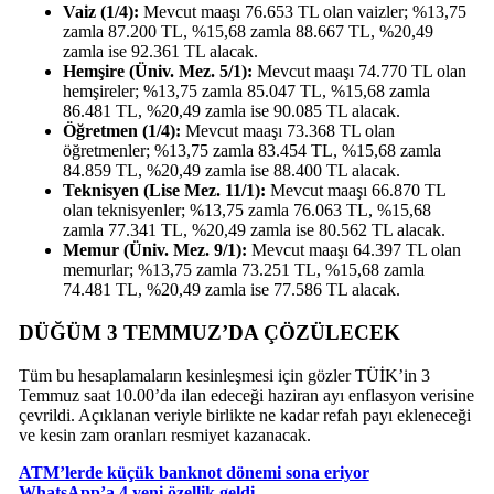
Vaiz (1/4):
Mevcut maaşı 76.653 TL olan vaizler; %13,75
zamla 87.200 TL, %15,68 zamla 88.667 TL, %20,49
zamla ise 92.361 TL alacak.
Hemşire (Üniv. Mez. 5/1):
Mevcut maaşı 74.770 TL olan
hemşireler; %13,75 zamla 85.047 TL, %15,68 zamla
86.481 TL, %20,49 zamla ise 90.085 TL alacak.
Öğretmen (1/4):
Mevcut maaşı 73.368 TL olan
öğretmenler; %13,75 zamla 83.454 TL, %15,68 zamla
84.859 TL, %20,49 zamla ise 88.400 TL alacak.
Teknisyen (Lise Mez. 11/1):
Mevcut maaşı 66.870 TL
olan teknisyenler; %13,75 zamla 76.063 TL, %15,68
zamla 77.341 TL, %20,49 zamla ise 80.562 TL alacak.
Memur (Üniv. Mez. 9/1):
Mevcut maaşı 64.397 TL olan
memurlar; %13,75 zamla 73.251 TL, %15,68 zamla
74.481 TL, %20,49 zamla ise 77.586 TL alacak.
DÜĞÜM 3 TEMMUZ’DA ÇÖZÜLECEK
Tüm bu hesaplamaların kesinleşmesi için gözler TÜİK’in 3
Temmuz saat 10.00’da ilan edeceği haziran ayı enflasyon verisine
çevrildi. Açıklanan veriyle birlikte ne kadar refah payı ekleneceği
ve kesin zam oranları resmiyet kazanacak.
ATM’lerde küçük banknot dönemi sona eriyor
WhatsApp’a 4 yeni özellik geldi