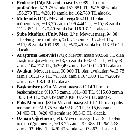
Profesör (1/4):
Mevcut maaşı 135.089 TL olan
profesörler; %13,75 zamla 153.681 TL, %15,68 zamla
156.270 TL, %20,49 zamla ise 162.789 TL alacak.
Mühendis (1/4):
Mevcut maaşı 96.211 TL olan
mühendisler; %13,75 zamla 109.444 TL, %15,68 zamla
111.285 TL, %20,49 zamla ise 116.131 TL alacak.
Şube Müdürü (Üniv. Mez. 1/4):
Mevcut maaşı 94.384
TL olan şube müdürleri; %13,75 zamla 107.364 TL,
%15,68 zamla 109.189 TL, %20,49 zamla ise 113.716 TL
alacak.
Araştırma Görevlisi (7/1):
Mevcut maaşı 90.568 TL olan
araştırma görevlileri; %13,75 zamla 103.021 TL, %15,68
zamla 104.757 TL, %20,49 zamla ise 109.120 TL alacak.
Avukat:
Mevcut maaşı 90.000 TL olan avukatlar; %13,75
zamla 102.375 TL, %15,68 zamla 104.100 TL, %20,49
zamla ise 108.450 TL alacak.
Başkomiser (3/1):
Mevcut maaşı 89.214 TL olan
başkomiserler; %13,75 zamla 101.480 TL, %15,68 zamla
103.189 TL, %20,49 zamla ise 107.493 TL alacak.
Polis Memuru (8/1):
Mevcut maaşı 81.617 TL olan polis
memurları; %13,75 zamla 92.837 TL, %15,68 zamla
94.403 TL, %20,49 zamla ise 98.343 TL alacak.
Uzman Öğretmen (1/4):
Mevcut maaşı 81.219 TL olan
uzman öğretmenler; %13,75 zamla 92.388 TL, %15,68
zamla 93.946 TL, %20,49 zamla ise 97.862 TL alacak.