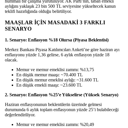
hummalı bir çalışma yürütülüyor. AK Parti’nin, taban emekli
aylığını yaklaşık 23 bin 500 TL seviyesine yükseltecek kanun
teklifi hazırlığında olduğu belirtiliyor.
MAAŞLAR İÇİN MASADAKİ 3 FARKLI
SENARYO
1. Senaryo: Enflasyon %18 Olursa (Piyasa Beklentisi)
Merkez Bankası Piyasa Katılımcıları Anketi’ne göre haziran ayı
enflasyonu yüzde 1,36 gelirse, 6 aylık enflasyon yüzde 18
olacak.
Memur ve memur emeklisi zammı: %13,75
En düşük memur maaşı: ~70.400 TL
En düşük memur emeklisi aylığı: ~31.600 TL
En düşük emekli maaşı: ~23.600 TL
2. Senaryo: Enflasyon %25’e Yükselirse (Yüksek Senaryo)
Haziran enflasyonunun beklentilerin üzerinde gelmesi
durumunda 6 aylık toplam enflasyonun yüzde 25’i bulabileceği
değerlendiriliyor.
Memur ve memur emeklisi zammı: %20,49