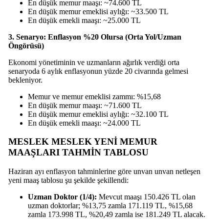
En düşük memur maaşı: ~74.600 TL
En düşük memur emeklisi aylığı: ~33.500 TL
En düşük emekli maaşı: ~25.000 TL
3. Senaryo: Enflasyon %20 Olursa (Orta Yol/Uzman
Öngörüsü)
Ekonomi yönetiminin ve uzmanların ağırlık verdiği orta
senaryoda 6 aylık enflasyonun yüzde 20 civarında gelmesi
bekleniyor.
Memur ve memur emeklisi zammı: %15,68
En düşük memur maaşı: ~71.600 TL
En düşük memur emeklisi aylığı: ~32.100 TL
En düşük emekli maaşı: ~24.000 TL
MESLEK MESLEK YENİ MEMUR
MAAŞLARI TAHMİN TABLOSU
Haziran ayı enflasyon tahminlerine göre unvan unvan netleşen
yeni maaş tablosu şu şekilde şekillendi:
Uzman Doktor (1/4):
Mevcut maaşı 150.426 TL olan
uzman doktorlar; %13,75 zamla 171.119 TL, %15,68
zamla 173.998 TL, %20,49 zamla ise 181.249 TL alacak.