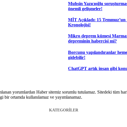
Muhsin Yazıcıoğlu soruşturma
önemli gelişmeler!
MİT Açıkladı: 15 Temmuz’un 
Kronolojisi!
Mikro deprem kümesi Marma
depreminin habercisi mi?
Borcunu yapılandıranlar hem
gidebilir!
ChatGPT artık insan gibi kon
lanan yorumlardan Haber sitemiz sorumlu tutulamaz. Sitedeki tüm harici 
hangi bir ortamda kullanılamaz ve yayımlanamaz.
KATEGORİLER