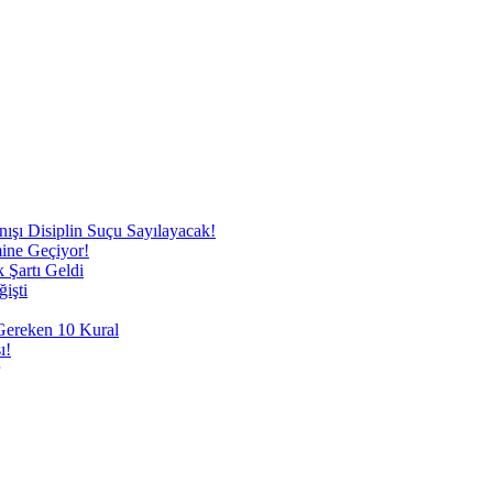
nışı Disiplin Suçu Sayılayacak!
mine Geçiyor!
 Şartı Geldi
işti
 Gereken 10 Kural
ı!