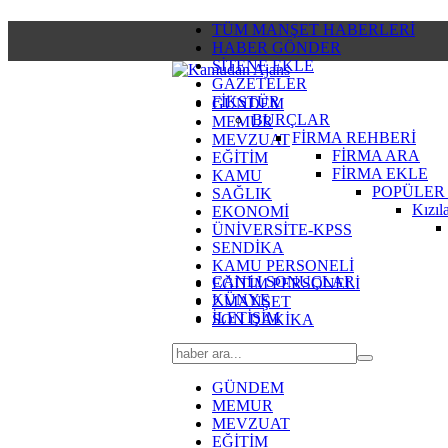
TÜM MANŞET HABERLERİ
HABER GÖNDER
SİTENE EKLE
GAZETELER
FİKSTÜR
GÜNDEM
BURÇLAR
MEMUR
FİRMA REHBERİ
MEVZUAT
FİRMA ARA
EĞİTİM
FİRMA EKLE
KAMU
POPÜLER
SAĞLIK
Kızıl
EKONOMİ
ÜNİVERSİTE-KPSS
SENDİKA
KAMU PERSONELİ
CANLI SONUÇLAR
EĞİTİM PERSONELİ
KÜNYE
2.MANŞET
İLETİŞİM
SON DAKİKA
GÜNDEM
MEMUR
MEVZUAT
EĞİTİM