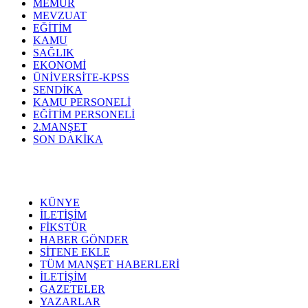
MEMUR
MEVZUAT
EĞİTİM
KAMU
SAĞLIK
EKONOMİ
ÜNİVERSİTE-KPSS
SENDİKA
KAMU PERSONELİ
EĞİTİM PERSONELİ
2.MANŞET
SON DAKİKA
KÜNYE
İLETİŞİM
FİKSTÜR
HABER GÖNDER
SİTENE EKLE
TÜM MANŞET HABERLERİ
İLETİŞİM
GAZETELER
YAZARLAR