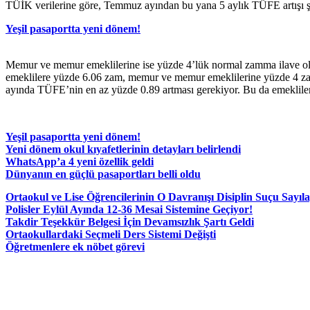
TÜİK verilerine göre, Temmuz ayından bu yana 5 aylık TÜFE artışı şi
Yeşil pasaportta yeni dönem!
Memur ve memur emeklilerine ise yüzde 4’lük normal zamma ilave olar
emeklilere yüzde 6.06 zam, memur ve memur emeklilerine yüzde 4 zam 
ayında TÜFE’nin en az yüzde 0.89 artması gerekiyor. Bu da emekliler
Yeşil pasaportta yeni dönem!
Yeni dönem okul kıyafetlerinin detayları belirlendi
WhatsApp’a 4 yeni özellik geldi
Dünyanın en güçlü pasaportları belli oldu
Ortaokul ve Lise Öğrencilerinin O Davranışı Disiplin Suçu Sayıl
Polisler Eylül Ayında 12-36 Mesai Sistemine Geçiyor!
Takdir Teşekkür Belgesi İçin Devamsızlık Şartı Geldi
Ortaokullardaki Seçmeli Ders Sistemi Değişti
Öğretmenlere ek nöbet görevi