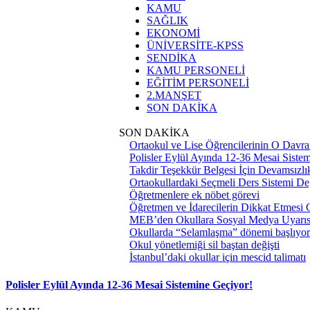
KAMU
SAĞLIK
EKONOMİ
ÜNİVERSİTE-KPSS
SENDİKA
KAMU PERSONELİ
EĞİTİM PERSONELİ
2.MANŞET
SON DAKİKA
SON DAKİKA
Ortaokul ve Lise Öğrencilerinin O Davra
Polisler Eylül Ayında 12-36 Mesai Siste
Takdir Teşekkür Belgesi İçin Devamsızlık
Ortaokullardaki Seçmeli Ders Sistemi Değ
Öğretmenlere ek nöbet görevi
Öğretmen ve İdarecilerin Dikkat Etmesi
MEB’den Okullara Sosyal Medya Uyarıs
Okullarda “Selamlaşma” dönemi başlıyor
Okul yönetlemiği sil baştan değişti
İstanbul’daki okullar için mescid talimatı
Polisler Eylül Ayında 12-36 Mesai Sistemine Geçiyor!