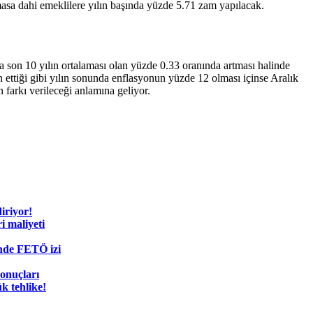
asa dahi emeklilere yılın başında yüzde 5.71 zam yapılacak.
son 10 yılın ortalaması olan yüzde 0.33 oranında artması halinde
ttiği gibi yılın sonunda enflasyonun yüzde 12 olması içinse Aralık
arkı verileceği anlamına geliyor.
diriyor!
i maliyeti
nde FETÖ izi
sonuçları
k tehlike!