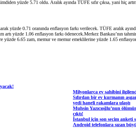
mdiden yüzde 5.71 oldu. Aralık ayında TÜFE sıfır çıksa, yani hiç artm
ak yüzde 0.71 oranında enflasyon farkı verilecek. TÜFE aralık ayında 
artı yüzde 1.06 enflasyon farkı ödenecek.Merkez Bankası’nın tahmin e
e yüzde 6.65 zam, memur ve memur emeklilerine yüzde 1.65 enflasyon f
ayacak!
Milyonlarca ev sahibini ilgilen
Sıfırdan bir ev kurmanın asgar
yedi haneli rakamlara ulaştı
Muhsin Yazıcıoğlu’nun ölümü
çıktı!
İstanbul için son seçim anketi 
Android telefonlara sızan büyü