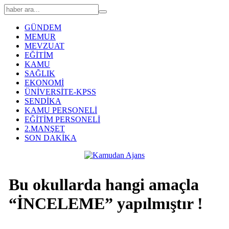
GÜNDEM
MEMUR
MEVZUAT
EĞİTİM
KAMU
SAĞLIK
EKONOMİ
ÜNİVERSİTE-KPSS
SENDİKA
KAMU PERSONELİ
EĞİTİM PERSONELİ
2.MANŞET
SON DAKİKA
Bu okullarda hangi amaçla
“İNCELEME” yapılmıştır !