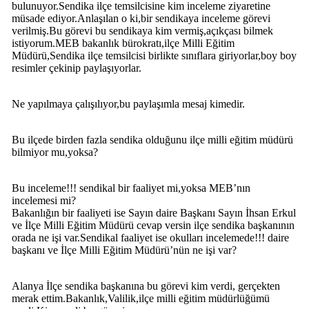
bulunuyor.Sendika ilçe temsilcisine kim inceleme ziyaretine
müsade ediyor.Anlaşılan o ki,bir sendikaya inceleme görevi
verilmiş.Bu görevi bu sendikaya kim vermiş,açıkçası bilmek
istiyorum.MEB bakanlık bürokratı,ilçe Milli Eğitim
Müdürü,Sendika ilçe temsilcisi birlikte sınıflara giriyorlar,boy boy
resimler çekinip paylaşıyorlar.
Ne yapılmaya çalışılıyor,bu paylaşımla mesaj kimedir.
Bu ilçede birden fazla sendika olduğunu ilçe milli eğitim müdürü
bilmiyor mu,yoksa?
Bu inceleme!!! sendikal bir faaliyet mi,yoksa MEB’nın
incelemesi mi?
Bakanlığın bir faaliyeti ise Sayın daire Başkanı Sayın İhsan Erkul
ve İlçe Milli Eğitim Müdürü cevap versin ilçe sendika başkanının
orada ne işi var.Sendikal faaliyet ise okulları incelemede!!! daire
başkanı ve İlçe Milli Eğitim Müdürü’nün ne işi var?
Alanya İlçe sendika başkanına bu görevi kim verdi, gerçekten
merak ettim.Bakanlık,Valilik,ilçe milli eğitim müdürlüğümü