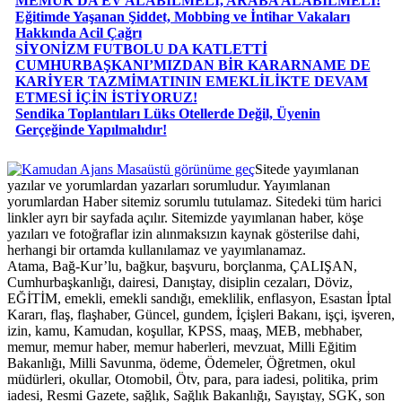
MEMUR DA EV ALABİLMELİ, ARABA ALABİLMELİ!
Eğitimde Yaşanan Şiddet, Mobbing ve İntihar Vakaları
Hakkında Acil Çağrı
SİYONİZM FUTBOLU DA KATLETTİ
CUMHURBAŞKANI’MIZDAN BİR KARARNAME DE
KARİYER TAZMİMATININ EMEKLİLİKTE DEVAM
ETMESİ İÇİN İSTİYORUZ!
Sendika Toplantıları Lüks Otellerde Değil, Üyenin
Gerçeğinde Yapılmalıdır!
Masaüstü görünüme geç
Sitede yayımlanan
yazılar ve yorumlardan yazarları sorumludur. Yayımlanan
yorumlardan Haber sitemiz sorumlu tutulamaz. Sitedeki tüm harici
linkler ayrı bir sayfada açılır. Sitemizde yayımlanan haber, köşe
yazıları ve fotoğraflar izin alınmaksızın kaynak gösterilse dahi,
herhangi bir ortamda kullanılamaz ve yayımlanamaz.
Atama, Bağ-Kur’lu, bağkur, başvuru, borçlanma, ÇALIŞAN,
Cumhurbaşkanlığı, dairesi, Danıştay, disiplin cezaları, Döviz,
EĞİTİM, emekli, emekli sandığı, emeklilik, enflasyon, Esastan İptal
Kararı, flaş, flaşhaber, Güncel, gundem, İçişleri Bakanı, işçi, işveren,
izin, kamu, Kamudan, koşullar, KPSS, maaş, MEB, mebhaber,
memur, memur haber, memur haberleri, mevzuat, Milli Eğitim
Bakanlığı, Milli Savunma, ödeme, Ödemeler, Öğretmen, okul
müdürleri, okullar, Otomobil, Ötv, para, para iadesi, politika, prim
iadesi, Resmi Gazete, sağlık, Sağlık Bakanlığı, Sayıştay, SGK, son