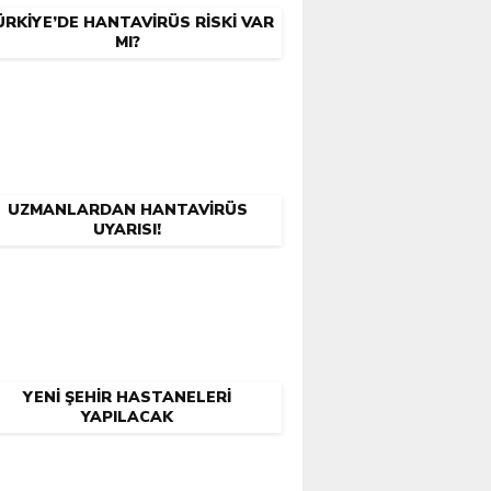
RKIYE’DE HANTAVIRÜS RISKI VAR
MI?
UZMANLARDAN HANTAVIRÜS
UYARISI!
YENI ŞEHIR HASTANELERI
YAPILACAK