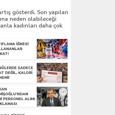
rtış gösterdi. Son yapılan
rına neden olabileceği
ranla kadınları daha çok
IFLAMA IĞNESI
LLANANLAR
KAT!
ENÜLERDE SADECE
AT DEĞIL, KALORI
NEMI!
KAN
MIŞOĞLU’NDAN
I PERSONEL ALIMI
IKLAMASI