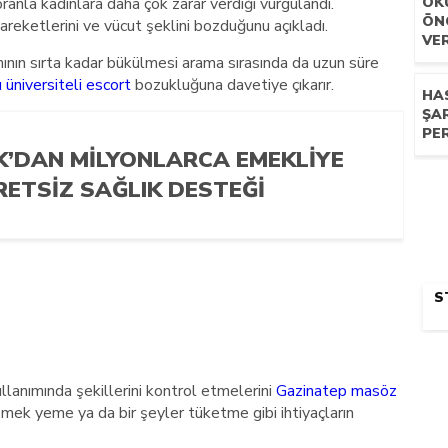
ranla kadınlara daha çok zarar verdiği vurgulandı.
OK
ÖN
reketlerini ve vücut şeklini bozduğunu açıkladı.
VER
ının sırta kadar bükülmesi arama sırasında da uzun süre
 üniversiteli escort
bozukluğuna davetiye çıkarır.
HA
ŞA
PE
K’DAN MILYONLARCA EMEKLIYE
RETSIZ SAĞLIK DESTEĞI
S
lanımında şekillerini kontrol etmelerini
Gazinatep masöz
mek yeme ya da bir şeyler tüketme gibi ihtiyaçların