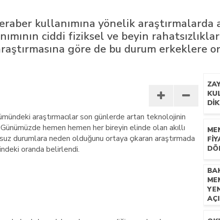
beraber kullanımına yönelik araştırmalarda a
ımının ciddi fiziksel ve beyin rahatsızlıkla
t araştırmasına göre de bu durum erkeklere o
ZAY
KU
DIK
mündeki araştırmacılar son günlerde artan teknolojinin
er. Günümüzde hemen hemen her bireyin elinde olan akıllı
​M
umsuz durumlara neden olduğunu ortaya çıkaran araştırmada
FIY
indeki oranda belirlendi.
DÖ
BA
ME
YEN
AÇ