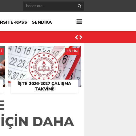
RSİTE-KPSS
SENDİKA
Lİ
EĞİTİM
İŞTE 2026-2027 ÇALIŞMA
TAKVIMI!
E
IÇIN DAHA