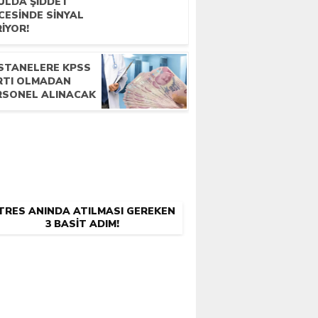
ULDA ŞIDDET
CESINDE SINYAL
IYOR!
STANELERE KPSS
RTI OLMADAN
RSONEL ALINACAK
TRES ANINDA ATILMASI GEREKEN
3 BASIT ADIM!