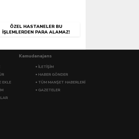
ÖZEL HASTANELER BU
IŞLEMLERDEN PARA ALAMAZ!
Kamudanajans
E
İLETİŞİM
ÜR
HABER GÖNDER
E EKLE
TÜM MANŞET HABERLERİ
İM
GAZETELER
RLAR