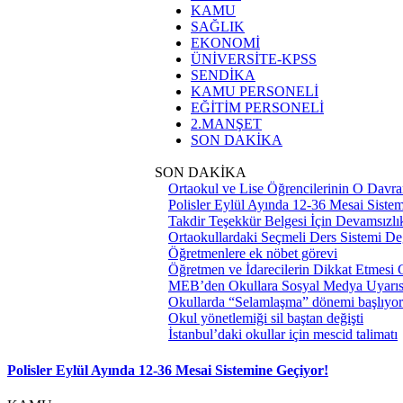
KAMU
SAĞLIK
EKONOMİ
ÜNİVERSİTE-KPSS
SENDİKA
KAMU PERSONELİ
EĞİTİM PERSONELİ
2.MANŞET
SON DAKİKA
SON DAKİKA
Ortaokul ve Lise Öğrencilerinin O Davra
Polisler Eylül Ayında 12-36 Mesai Siste
Takdir Teşekkür Belgesi İçin Devamsızlık
Ortaokullardaki Seçmeli Ders Sistemi Değ
Öğretmenlere ek nöbet görevi
Öğretmen ve İdarecilerin Dikkat Etmesi
MEB’den Okullara Sosyal Medya Uyarıs
Okullarda “Selamlaşma” dönemi başlıyor
Okul yönetlemiği sil baştan değişti
İstanbul’daki okullar için mescid talimatı
Polisler Eylül Ayında 12-36 Mesai Sistemine Geçiyor!