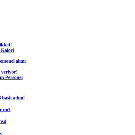
ikkat!
 Kalori
rsonel alımı
 veriyor!
an Personel
3 basit adım!
ar mı?
sı!
k