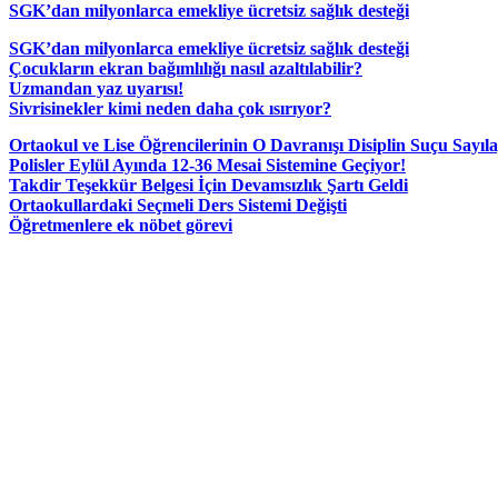
SGK’dan milyonlarca emekliye ücretsiz sağlık desteği
SGK’dan milyonlarca emekliye ücretsiz sağlık desteği
Çocukların ekran bağımlılığı nasıl azaltılabilir?
Uzmandan yaz uyarısı!
Sivrisinekler kimi neden daha çok ısırıyor?
Ortaokul ve Lise Öğrencilerinin O Davranışı Disiplin Suçu Sayıl
Polisler Eylül Ayında 12-36 Mesai Sistemine Geçiyor!
Takdir Teşekkür Belgesi İçin Devamsızlık Şartı Geldi
Ortaokullardaki Seçmeli Ders Sistemi Değişti
Öğretmenlere ek nöbet görevi