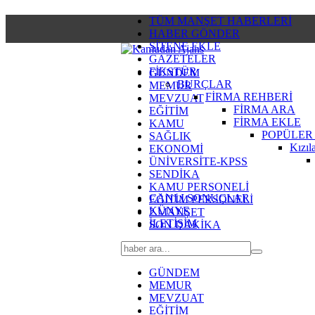
TÜM MANŞET HABERLERİ
HABER GÖNDER
SİTENE EKLE
GAZETELER
FİKSTÜR
GÜNDEM
BURÇLAR
MEMUR
FİRMA REHBERİ
MEVZUAT
FİRMA ARA
EĞİTİM
FİRMA EKLE
KAMU
POPÜLER
SAĞLIK
Kızıl
EKONOMİ
ÜNİVERSİTE-KPSS
SENDİKA
KAMU PERSONELİ
CANLI SONUÇLAR
EĞİTİM PERSONELİ
KÜNYE
2.MANŞET
İLETİŞİM
SON DAKİKA
GÜNDEM
MEMUR
MEVZUAT
EĞİTİM