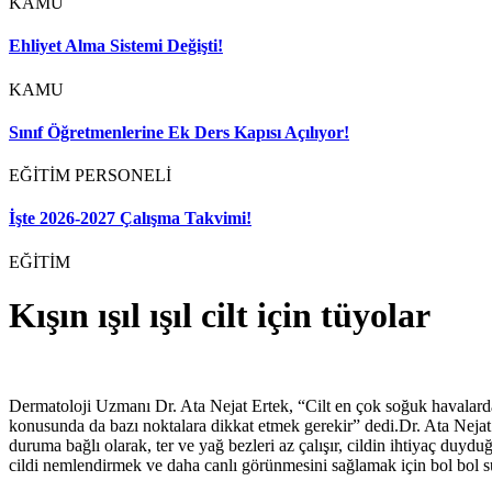
KAMU
Ehliyet Alma Sistemi Değişti!
KAMU
Sınıf Öğretmenlerine Ek Ders Kapısı Açılıyor!
EĞİTİM PERSONELİ
İşte 2026-2027 Çalışma Takvimi!
EĞİTİM
Kışın ışıl ışıl cilt için tüyolar
Dermatoloji Uzmanı Dr. Ata Nejat Ertek, “Cilt en çok soğuk havalarda 
konusunda da bazı noktalara dikkat etmek gerekir” dedi.Dr. Ata Nejat
duruma bağlı olarak, ter ve yağ bezleri az çalışır, cildin ihtiyaç duy
cildi nemlendirmek ve daha canlı görünmesini sağlamak için bol bol su 