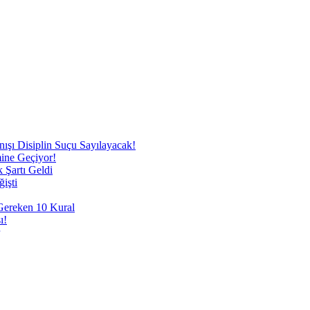
nışı Disiplin Suçu Sayılayacak!
mine Geçiyor!
 Şartı Geldi
işti
 Gereken 10 Kural
ı!