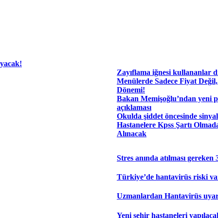
ayacak!
Zayıflama iğnesi kullananlar d
​Menülerde Sadece Fiyat Değil,
Dönemi!
Bakan Memişoğlu’ndan yeni pe
açıklaması
Okulda şiddet öncesinde sinyal
Hastanelere Kpss Şartı Olmad
Alınacak
Stres anında atılması gereken 
Türkiye’de hantavirüs riski v
Uzmanlardan Hantavirüs uyarı
Yeni şehir hastaneleri yapılaca