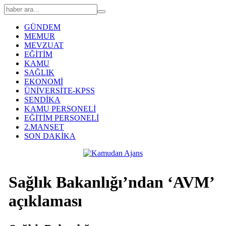
GÜNDEM
MEMUR
MEVZUAT
EĞİTİM
KAMU
SAĞLIK
EKONOMİ
ÜNİVERSİTE-KPSS
SENDİKA
KAMU PERSONELİ
EĞİTİM PERSONELİ
2.MANŞET
SON DAKİKA
Sağlık Bakanlığı’ndan ‘AVM’
açıklaması