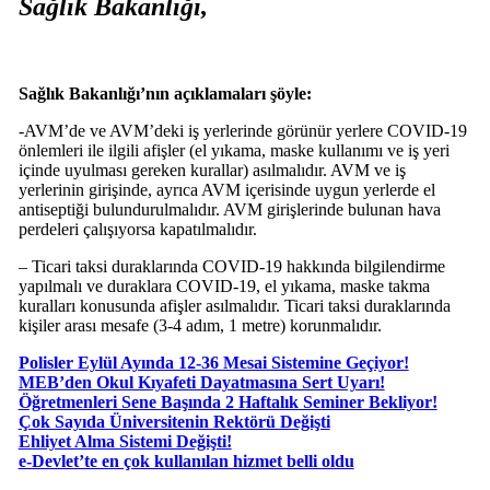
Sağlık Bakanlığı,
Sağlık Bakanlığı’nın açıklamaları şöyle:
-AVM’de ve AVM’deki iş yerlerinde görünür yerlere COVID-19
önlemleri ile ilgili afişler (el yıkama, maske kullanımı ve iş yeri
içinde uyulması gereken kurallar) asılmalıdır. AVM ve iş
yerlerinin girişinde, ayrıca AVM içerisinde uygun yerlerde el
antiseptiği bulundurulmalıdır. AVM girişlerinde bulunan hava
perdeleri çalışıyorsa kapatılmalıdır.
– Ticari taksi duraklarında COVID-19 hakkında bilgilendirme
yapılmalı ve duraklara COVID-19, el yıkama, maske takma
kuralları konusunda afişler asılmalıdır. Ticari taksi duraklarında
kişiler arası mesafe (3-4 adım, 1 metre) korunmalıdır.
Polisler Eylül Ayında 12-36 Mesai Sistemine Geçiyor!
MEB’den Okul Kıyafeti Dayatmasına Sert Uyarı!
Öğretmenleri Sene Başında 2 Haftalık Seminer Bekliyor!
Çok Sayıda Üniversitenin Rektörü Değişti
Ehliyet Alma Sistemi Değişti!
e-Devlet’te en çok kullanılan hizmet belli oldu