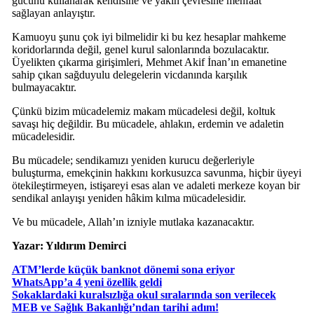
gücünü kullanarak kendisine ve yakın çevresine menfaat
sağlayan anlayıştır.
Kamuoyu şunu çok iyi bilmelidir ki bu kez hesaplar mahkeme
koridorlarında değil, genel kurul salonlarında bozulacaktır.
Üyelikten çıkarma girişimleri, Mehmet Akif İnan’ın emanetine
sahip çıkan sağduyulu delegelerin vicdanında karşılık
bulmayacaktır.
Çünkü bizim mücadelemiz makam mücadelesi değil, koltuk
savaşı hiç değildir. Bu mücadele, ahlakın, erdemin ve adaletin
mücadelesidir.
Bu mücadele; sendikamızı yeniden kurucu değerleriyle
buluşturma, emekçinin hakkını korkusuzca savunma, hiçbir üyeyi
ötekileştirmeyen, istişareyi esas alan ve adaleti merkeze koyan bir
sendikal anlayışı yeniden hâkim kılma mücadelesidir.
Ve bu mücadele, Allah’ın izniyle mutlaka kazanacaktır.
Yazar: Yıldırım Demirci
ATM’lerde küçük banknot dönemi sona eriyor
WhatsApp’a 4 yeni özellik geldi
Sokaklardaki kuralsızlığa okul sıralarında son verilecek
MEB ve Sağlık Bakanlığı’ndan tarihi adım!