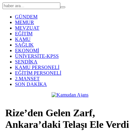
GÜNDEM
MEMUR
MEVZUAT
EĞİTİM
KAMU
SAĞLIK
EKONOMİ
ÜNİVERSİTE-KPSS
SENDİKA
KAMU PERSONELİ
EĞİTİM PERSONELİ
2.MANŞET
SON DAKİKA
Rize’den Gelen Zarf,
Ankara’daki Telaşı Ele Verdi