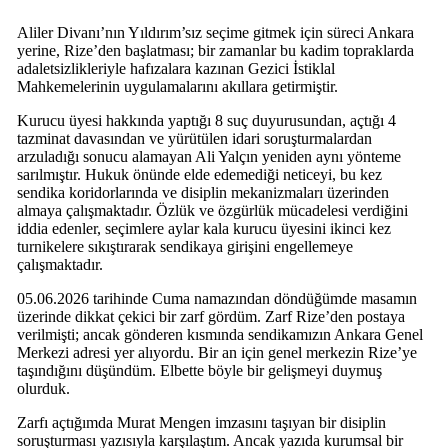
Aliler Divanı’nın Yıldırım’sız seçime gitmek için süreci Ankara
yerine, Rize’den başlatması; bir zamanlar bu kadim topraklarda
adaletsizlikleriyle hafızalara kazınan Gezici İstiklal
Mahkemelerinin uygulamalarını akıllara getirmiştir.
Kurucu üyesi hakkında yaptığı 8 suç duyurusundan, açtığı 4
tazminat davasından ve yürütülen idari soruşturmalardan
arzuladığı sonucu alamayan Ali Yalçın yeniden aynı yönteme
sarılmıştır. Hukuk önünde elde edemediği neticeyi, bu kez
sendika koridorlarında ve disiplin mekanizmaları üzerinden
almaya çalışmaktadır. Özlük ve özgürlük mücadelesi verdiğini
iddia edenler, seçimlere aylar kala kurucu üyesini ikinci kez
turnikelere sıkıştırarak sendikaya girişini engellemeye
çalışmaktadır.
05.06.2026 tarihinde Cuma namazından döndüğümde masamın
üzerinde dikkat çekici bir zarf gördüm. Zarf Rize’den postaya
verilmişti; ancak gönderen kısmında sendikamızın Ankara Genel
Merkezi adresi yer alıyordu. Bir an için genel merkezin Rize’ye
taşındığını düşündüm. Elbette böyle bir gelişmeyi duymuş
olurduk.
Zarfı açtığımda Murat Mengen imzasını taşıyan bir disiplin
soruşturması yazısıyla karşılaştım. Ancak yazıda kurumsal bir