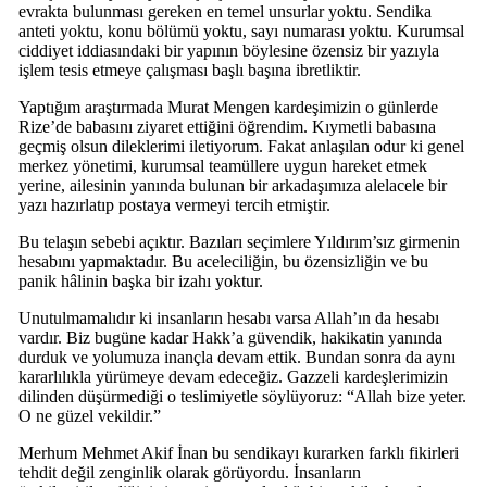
evrakta bulunması gereken en temel unsurlar yoktu. Sendika
anteti yoktu, konu bölümü yoktu, sayı numarası yoktu. Kurumsal
ciddiyet iddiasındaki bir yapının böylesine özensiz bir yazıyla
işlem tesis etmeye çalışması başlı başına ibretliktir.
Yaptığım araştırmada Murat Mengen kardeşimizin o günlerde
Rize’de babasını ziyaret ettiğini öğrendim. Kıymetli babasına
geçmiş olsun dileklerimi iletiyorum. Fakat anlaşılan odur ki genel
merkez yönetimi, kurumsal teamüllere uygun hareket etmek
yerine, ailesinin yanında bulunan bir arkadaşımıza alelacele bir
yazı hazırlatıp postaya vermeyi tercih etmiştir.
Bu telaşın sebebi açıktır. Bazıları seçimlere Yıldırım’sız girmenin
hesabını yapmaktadır. Bu aceleciliğin, bu özensizliğin ve bu
panik hâlinin başka bir izahı yoktur.
Unutulmamalıdır ki insanların hesabı varsa Allah’ın da hesabı
vardır. Biz bugüne kadar Hakk’a güvendik, hakikatin yanında
durduk ve yolumuza inançla devam ettik. Bundan sonra da aynı
kararlılıkla yürümeye devam edeceğiz. Gazzeli kardeşlerimizin
dilinden düşürmediği o teslimiyetle söylüyoruz: “Allah bize yeter.
O ne güzel vekildir.”
Merhum Mehmet Akif İnan bu sendikayı kurarken farklı fikirleri
tehdit değil zenginlik olarak görüyordu. İnsanların