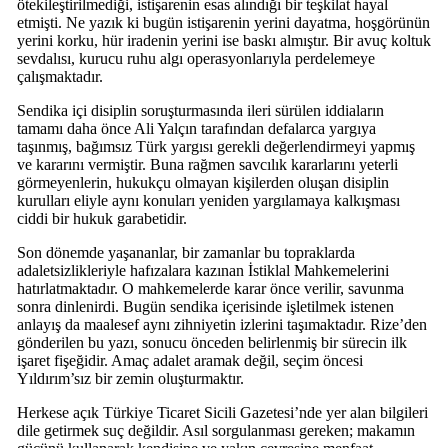
ötekileştirilmediği, istişarenin esas alındığı bir teşkilat hayal
etmişti. Ne yazık ki bugün istişarenin yerini dayatma, hoşgörünün
yerini korku, hür iradenin yerini ise baskı almıştır. Bir avuç koltuk
sevdalısı, kurucu ruhu algı operasyonlarıyla perdelemeye
çalışmaktadır.
Sendika içi disiplin soruşturmasında ileri sürülen iddiaların
tamamı daha önce Ali Yalçın tarafından defalarca yargıya
taşınmış, bağımsız Türk yargısı gerekli değerlendirmeyi yapmış
ve kararını vermiştir. Buna rağmen savcılık kararlarını yeterli
görmeyenlerin, hukukçu olmayan kişilerden oluşan disiplin
kurulları eliyle aynı konuları yeniden yargılamaya kalkışması
ciddi bir hukuk garabetidir.
Son dönemde yaşananlar, bir zamanlar bu topraklarda
adaletsizlikleriyle hafızalara kazınan İstiklal Mahkemelerini
hatırlatmaktadır. O mahkemelerde karar önce verilir, savunma
sonra dinlenirdi. Bugün sendika içerisinde işletilmek istenen
anlayış da maalesef aynı zihniyetin izlerini taşımaktadır. Rize’den
gönderilen bu yazı, sonucu önceden belirlenmiş bir sürecin ilk
işaret fişeğidir. Amaç adalet aramak değil, seçim öncesi
Yıldırım’sız bir zemin oluşturmaktır.
Herkese açık Türkiye Ticaret Sicili Gazetesi’nde yer alan bilgileri
dile getirmek suç değildir. Asıl sorgulanması gereken; makamın