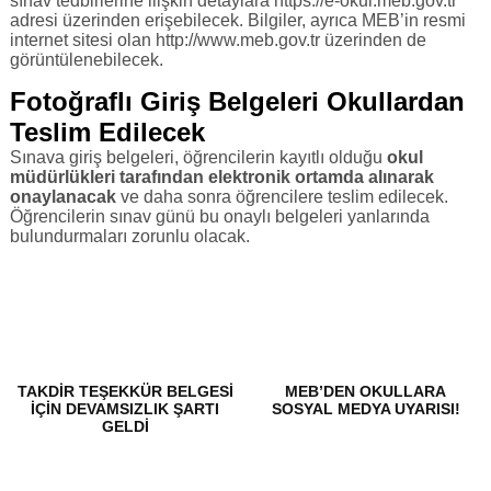
sınav tedbirlerine ilişkin detaylara https://e-okul.meb.gov.tr
adresi üzerinden erişebilecek. Bilgiler, ayrıca MEB’in resmi
internet sitesi olan http://www.meb.gov.tr üzerinden de
görüntülenebilecek.
Fotoğraflı Giriş Belgeleri Okullardan
Teslim Edilecek
Sınava giriş belgeleri, öğrencilerin kayıtlı olduğu
okul
müdürlükleri tarafından elektronik ortamda alınarak
onaylanacak
ve daha sonra öğrencilere teslim edilecek.
Öğrencilerin sınav günü bu onaylı belgeleri yanlarında
bulundurmaları zorunlu olacak.
TAKDIR TEŞEKKÜR BELGESI
MEB’DEN OKULLARA
İÇIN DEVAMSIZLIK ŞARTI
SOSYAL MEDYA UYARISI!
GELDI