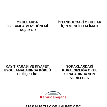
OKULLARDA
İSTANBUL’DAKI OKULLAR
“SELAMLAŞMA” DÖNEMI
IÇIN MESCID TALIMATI
BAŞLIYOR
KAYIT PARASI VE KIYAFET
SOKAKLARDAKI
UYGULAMALARINDA KÖKLÜ
KURALSIZLIĞA OKUL
DEĞIŞIKLIK!
SIRALARINDA SON
VERILECEK
MASAÜSTÜ GÖRÜNÜME GEÇ