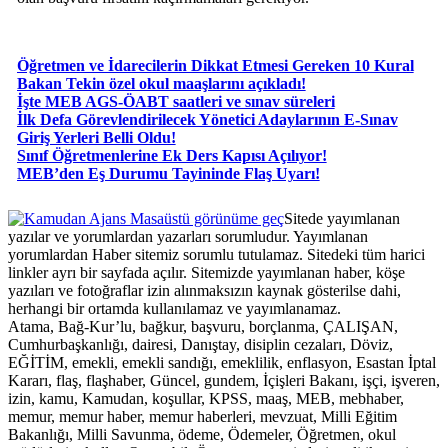
Öğretmen ve İdarecilerin Dikkat Etmesi Gereken 10 Kural
Bakan Tekin özel okul maaşlarını açıkladı!
İşte MEB AGS-ÖABT saatleri ve sınav süreleri
İlk Defa Görevlendirilecek Yönetici Adaylarının E-Sınav
Giriş Yerleri Belli Oldu!
Sınıf Öğretmenlerine Ek Ders Kapısı Açılıyor!
MEB’den Eş Durumu Tayininde Flaş Uyarı!
Masaüstü görünüme geç
Sitede yayımlanan
yazılar ve yorumlardan yazarları sorumludur. Yayımlanan
yorumlardan Haber sitemiz sorumlu tutulamaz. Sitedeki tüm harici
linkler ayrı bir sayfada açılır. Sitemizde yayımlanan haber, köşe
yazıları ve fotoğraflar izin alınmaksızın kaynak gösterilse dahi,
herhangi bir ortamda kullanılamaz ve yayımlanamaz.
Atama, Bağ-Kur’lu, bağkur, başvuru, borçlanma, ÇALIŞAN,
Cumhurbaşkanlığı, dairesi, Danıştay, disiplin cezaları, Döviz,
EĞİTİM, emekli, emekli sandığı, emeklilik, enflasyon, Esastan İptal
Kararı, flaş, flaşhaber, Güncel, gundem, İçişleri Bakanı, işçi, işveren,
izin, kamu, Kamudan, koşullar, KPSS, maaş, MEB, mebhaber,
memur, memur haber, memur haberleri, mevzuat, Milli Eğitim
Bakanlığı, Milli Savunma, ödeme, Ödemeler, Öğretmen, okul