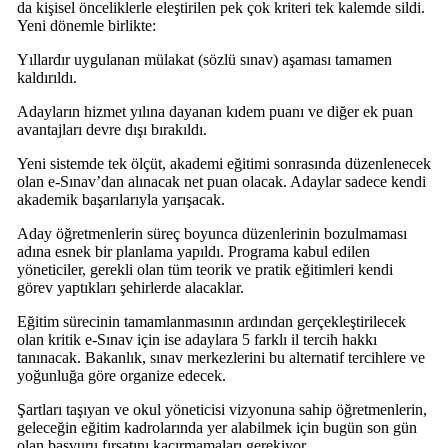
da kişisel önceliklerle eleştirilen pek çok kriteri tek kalemde sildi.
Yeni dönemle birlikte:
Yıllardır uygulanan mülakat (sözlü sınav) aşaması tamamen
kaldırıldı.
Adayların hizmet yılına dayanan kıdem puanı ve diğer ek puan
avantajları devre dışı bırakıldı.
Yeni sistemde tek ölçüt, akademi eğitimi sonrasında düzenlenecek
olan e-Sınav’dan alınacak net puan olacak. Adaylar sadece kendi
akademik başarılarıyla yarışacak.
Aday öğretmenlerin süreç boyunca düzenlerinin bozulmaması
adına esnek bir planlama yapıldı. Programa kabul edilen
yöneticiler, gerekli olan tüm teorik ve pratik eğitimleri kendi
görev yaptıkları şehirlerde alacaklar.
Eğitim sürecinin tamamlanmasının ardından gerçekleştirilecek
olan kritik e-Sınav için ise adaylara 5 farklı il tercih hakkı
tanınacak. Bakanlık, sınav merkezlerini bu alternatif tercihlere ve
yoğunluğa göre organize edecek.
Şartları taşıyan ve okul yöneticisi vizyonuna sahip öğretmenlerin,
geleceğin eğitim kadrolarında yer alabilmek için bugün son gün
olan başvuru fırsatını kaçırmamaları gerekiyor.