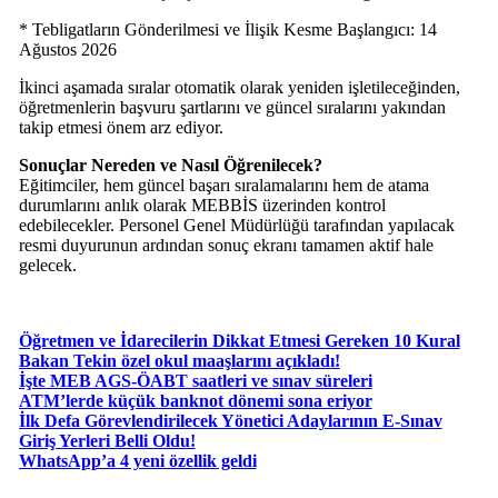
* Tebligatların Gönderilmesi ve İlişik Kesme Başlangıcı: 14
Ağustos 2026
İkinci aşamada sıralar otomatik olarak yeniden işletileceğinden,
öğretmenlerin başvuru şartlarını ve güncel sıralarını yakından
takip etmesi önem arz ediyor.
Sonuçlar Nereden ve Nasıl Öğrenilecek?
Eğitimciler, hem güncel başarı sıralamalarını hem de atama
durumlarını anlık olarak MEBBİS üzerinden kontrol
edebilecekler. Personel Genel Müdürlüğü tarafından yapılacak
resmi duyurunun ardından sonuç ekranı tamamen aktif hale
gelecek.
Öğretmen ve İdarecilerin Dikkat Etmesi Gereken 10 Kural
Bakan Tekin özel okul maaşlarını açıkladı!
İşte MEB AGS-ÖABT saatleri ve sınav süreleri
ATM’lerde küçük banknot dönemi sona eriyor
İlk Defa Görevlendirilecek Yönetici Adaylarının E-Sınav
Giriş Yerleri Belli Oldu!
WhatsApp’a 4 yeni özellik geldi