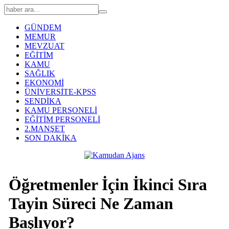
GÜNDEM
MEMUR
MEVZUAT
EĞİTİM
KAMU
SAĞLIK
EKONOMİ
ÜNİVERSİTE-KPSS
SENDİKA
KAMU PERSONELİ
EĞİTİM PERSONELİ
2.MANŞET
SON DAKİKA
Öğretmenler İçin İkinci Sıra
Tayin Süreci Ne Zaman
Başlıyor?