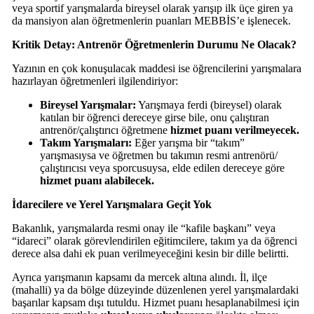
veya sportif yarışmalarda bireysel olarak yarışıp ilk üçe giren ya
da mansiyon alan öğretmenlerin puanları MEBBİS’e işlenecek.
Kritik Detay: Antrenör Öğretmenlerin Durumu Ne Olacak?
Yazının en çok konuşulacak maddesi ise öğrencilerini yarışmalara
hazırlayan öğretmenleri ilgilendiriyor:
Bireysel Yarışmalar:
Yarışmaya ferdi (bireysel) olarak
katılan bir öğrenci dereceye girse bile, onu çalıştıran
antrenör/çalıştırıcı öğretmene
hizmet puanı verilmeyecek.
Takım Yarışmaları:
Eğer yarışma bir “takım”
yarışmasıysa ve öğretmen bu takımın resmi antrenörü/
çalıştırıcısı veya sporcusuysa, elde edilen dereceye göre
hizmet puanı alabilecek.
İdarecilere ve Yerel Yarışmalara Geçit Yok
Bakanlık, yarışmalarda resmi onay ile “kafile başkanı” veya
“idareci” olarak görevlendirilen eğitimcilere, takım ya da öğrenci
derece alsa dahi ek puan verilmeyeceğini kesin bir dille belirtti.
Ayrıca yarışmanın kapsamı da mercek altına alındı. İl, ilçe
(mahalli) ya da bölge düzeyinde düzenlenen yerel yarışmalardaki
başarılar kapsam dışı tutuldu. Hizmet puanı hesaplanabilmesi için