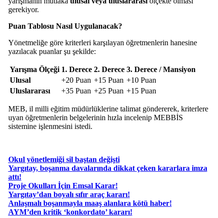
yarışmanın mutlaka
ulusal veya uluslararası
ölçekte olması
gerekiyor.
Puan Tablosu Nasıl Uygulanacak?
Yönetmeliğe göre kriterleri karşılayan öğretmenlerin hanesine
yazılacak puanlar şu şekilde:
Yarışma Ölçeği
1. Derece
2. Derece
3. Derece / Mansiyon
Ulusal
+20 Puan
+15 Puan
+10 Puan
Uluslararası
+35 Puan
+25 Puan
+15 Puan
MEB, il milli eğitim müdürlüklerine talimat göndererek, kriterlere
uyan öğretmenlerin belgelerinin hızla incelenip MEBBİS
sistemine işlenmesini istedi.
Okul yönetlemiği sil baştan değişti
Yargıtay, boşanma davalarında dikkat çeken kararlara imza
attı!
Proje Okulları İçin Emsal Karar!
Yargıtay’dan boyalı sıfır araç kararı!
Anlaşmalı boşanmayla maaş alanlara kötü haber!
AYM’den kritik ‘konkordato’ kararı!