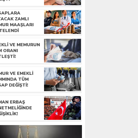
SAPLARA
TACAK ZAMLI
MUR MAAŞLARI
STELENDI
EKLI VE MEMURUN
M ORANI
LEŞTI!
MUR VE EMEKLI
MMINDA TÜM
AP DEĞIŞTI!
MAN ERBAŞ
NETMELIĞINDE
IŞIKLIK!