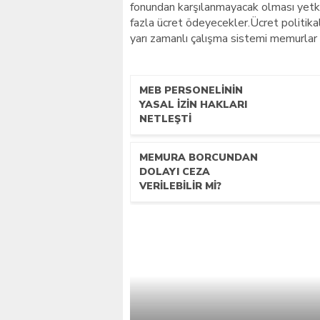
fonundan karşılanmayacak olması yetki
fazla ücret ödeyecekler.Ücret politika
yarı zamanlı çalışma sistemi memurlar 
MEB PERSONELININ
YASAL İZIN HAKLARI
NETLEŞTI
MEMURA BORCUNDAN
DOLAYI CEZA
VERILEBILIR MI?