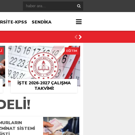
RSİTE-KPSS
SENDİKA
Lİ
EĞİTİM
İŞTE 2026-2027 ÇALIŞMA
TAKVIMI!
ELI!
MURLARIN
ZMINAT SISTEMI
IŞTI