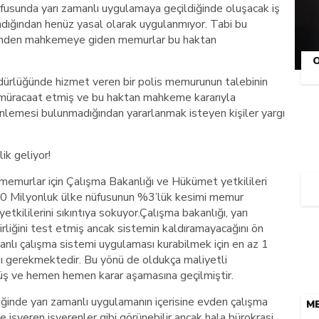
usunda yarı zamanlı uygulamaya geçildiğinde oluşacak iş
adığından henüz yasal olarak uygulanmıyor. Tabi bu
iğinden mahkemeye giden memurlar bu haktan
dürlüğünde hizmet veren bir polis memurunun talebinin
müracaat etmiş ve bu haktan mahkeme kararıyla
zenlemesi bulunmadığından yararlanmak isteyen kişiler yargı
k geliyor!
 memurlar için Çalışma Bakanlığı ve Hükümet yetkilileri
 80 Milyonluk ülke nüfusunun %3’lük kesimi memur
kililerini sıkıntıya sokuyor.Çalışma bakanlığı, yarı
irliğini test etmiş ancak sistemin kaldıramayacağını ön
manlı çalışma sistemi uygulaması kurabilmek için en az 1
ı gerekmektedir. Bu yönü de oldukça maliyetli
üş ve hemen hemen karar aşamasına geçilmiştir.
iğinde yarı zamanlı uygulamanın içerisine evden çalışma
ME
e işveren işverenler gibi görünebilir ancak hala bürokrasi