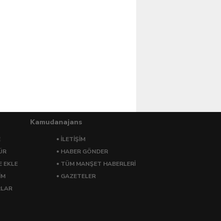
Kamudanajans
E
İLETİŞİM
ÜR
HABER GÖNDER
E EKLE
TÜM MANŞET HABERLERİ
İM
GAZETELER
RLAR