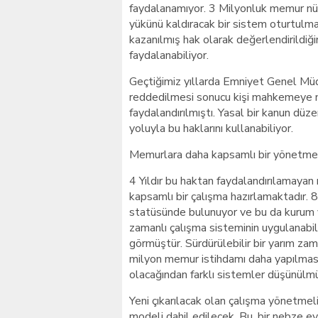
faydalanamıyor. 3 Milyonluk memur nüf
yükünü kaldıracak bir sistem oturtulm
kazanılmış hak olarak değerlendirild
faydalanabiliyor.
Geçtiğimiz yıllarda Emniyet Genel Mü
reddedilmesi sonucu kişi mahkemeye 
faydalandırılmıştı. Yasal bir kanun dü
yoluyla bu haklarını kullanabiliyor.
Memurlara daha kapsamlı bir yönetmeli
4 Yıldır bu haktan faydalandırılamayan
kapsamlı bir çalışma hazırlamaktadır.
statüsünde bulunuyor ve bu da kurum yet
zamanlı çalışma sisteminin uygulanabil
görmüştür. Sürdürülebilir bir yarım za
milyon memur istihdamı daha yapılmas
olacağından farklı sistemler düşünülm
Yeni çıkarılacak olan çalışma yönetmel
modeli dahil edilecek. Bu, bir nebze ev