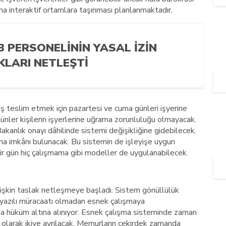
ha interaktif ortamlara taşınması planlanmaktadır.
B PERSONELININ YASAL İZIN
KLARI NETLEŞTI
 teslim etmek için pazartesi ve cuma günleri işyerine
nler kişilerin işyerlerine uğrama zorunluluğu olmayacak.
anlık onayı dâhilinde sistemi değişikliğine gidebilecek.
ma imkânı bulunacak. Bu sistemin de işleyişe uygun
 gün hiç çalışmama gibi modeller de uygulanabilecek.
lişkin taslak netleşmeye başladı. Sistem gönüllülük
azılı müracaatı olmadan esnek çalışmaya
a hüküm altına alınıyor. Esnek çalışma sisteminde zaman
 olarak ikiye ayrılacak. Memurların çekirdek zamanda