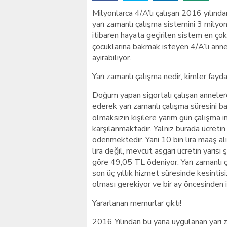
Milyonlarca 4/A’lı çalışan 2016 yılınd
İstanbul’daki okullar içi
yarı zamanlı çalışma sistemini 3 milyo
itibaren hayata geçirilen sistem en çok 
çocuklarına bakmak isteyen 4/A’lı annel
ayırabiliyor.
Yarı zamanlı çalışma nedir, kimler fayda
Doğum yapan sigortalı çalışan annelerd
ederek yarı zamanlı çalışma süresini baş
olmaksızın kişilere yarım gün çalışma im
karşılanmaktadır. Yalnız burada ücretin
ödenmektedir. Yani 10 bin lira maaş alıy
lira değil, mevcut asgari ücretin yarısı
göre 49,05 TL ödeniyor. Yarı zamanlı 
son üç yıllık hizmet süresinde kesintis
olması gerekiyor ve bir ay öncesinden i
Yararlanan memurlar çıktı!
2016 Yılından bu yana uygulanan yarı