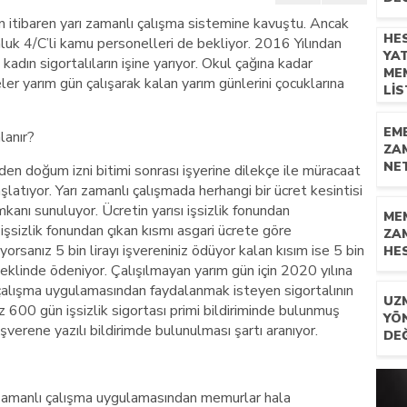
an itibaren yarı zamanlı çalışma sistemine kavuştu. Ancak
n mescid talimatı
HE
nluk 4/C’li kamu personelleri de bekliyor. 2016 Yılından
YA
kadın sigortalıların işine yarıyor. Okul çağına kadar
ME
er yarım gün çalışarak kalan yarım günlerini çocuklarına
LI
EM
lanır?
ZA
NET
en doğum izni bitimi sonrası işyerine dilekçe ile müracaat
latıyor. Yarı zamanlı çalışmada herhangi bir ücret kesintisi
kanı sunuluyor. Ücretin yarısı işsizlik fonundan
ME
 işsizlik fonundan çıkan kısmı asgari ücrete göre
ZA
orsanız 5 bin lirayı işvereniniz ödüyor kalan kısım ise 5 bin
HES
 şeklinde ödeniyor. Çalışılmayan yarım gün için 2020 yılına
çalışma uygulamasından faydalanmak isteyen sigortalının
UZ
iz 600 gün işsizlik sigortası primi bildiriminde bulunmuş
YÖ
şverene yazılı bildirimde bulunulması şartı aranıyor.
DEĞ
 zamanlı çalışma uygulamasından memurlar hala