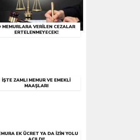
O MEMURLARA VERILEN CEZALAR
ERTELENMEYECEK!
İŞTE ZAMLI MEMUR VE EMEKLI
MAAŞLARI
MURA EK ÜCRET YA DA İZIN YOLU
AÇILDI!