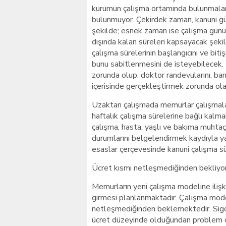
kurumun çalışma ortamında bulunmaları
bulunmuyor. Çekirdek zaman, kanuni gün
şekilde; esnek zaman ise çalışma günü
dışında kalan süreleri kapsayacak şeki
çalışma sürelerinin başlangıcını ve biti
bunu sabitlenmesini de isteyebilecek.
zorunda olup, doktor randevularını, ba
içerisinde gerçekleştirmek zorunda ola
Uzaktan çalışmada memurlar çalışmalar
haftalık çalışma sürelerine bağlı kalma
çalışma, hasta, yaşlı ve bakıma muht
durumlarını belgelendirmek kaydıyla y
esaslar çerçevesinde kanuni çalışma sü
Ücret kısmı netleşmediğinden bekliyor
Memurların yeni çalışma modeline ilişk
girmesi planlanmaktadır. Çalışma mode
netleşmediğinden beklemektedir. Sigorta
ücret düzeyinde olduğundan problem o