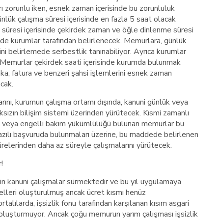
 zorunlu iken, esnek zaman içerisinde bu zorunluluk
lük çalışma süresi içerisinde en fazla 5 saat olacak
 süresi içerisinde çekirdek zaman ve öğle dinlenme süresi
lde kurumlar tarafından belirlenecek. Memurlara, günlük
şini belirlemede serbestlik tanınabiliyor. Ayrıca kurumlar
 Memurlar çekirdek saati içerisinde kurumda bulunmak
nka, fatura ve benzeri şahsi işlemlerini esnek zaman
cak.
ını, kurumun çalışma ortamı dışında, kanuni günlük veya
ksızın bilişim sistemi üzerinden yürütecek. Kısmi zamanlı
aç veya engelli bakım yükümlülüğü bulunan memurlar bu
azılı başvuruda bulunmaları üzerine, bu maddede belirlenen
relerinden daha az süreyle çalışmalarını yürütecek.
!
in kanuni çalışmalar sürmektedir ve bu yıl uygulamaya
lleri oluşturulmuş ancak ücret kısmı henüz
lılarda, işsizlik fonu tarafından karşılanan kısım asgari
luşturmuyor. Ancak çoğu memurun yarım çalışması işsizlik