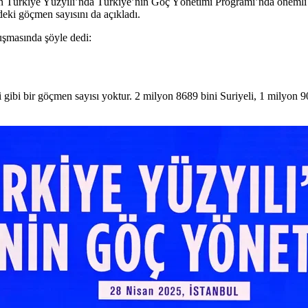
Türkiye Yüzyılı’nda Türkiye’nin Göç Yönetimi Programı’nda önemli 
ki göçmen sayısını da açıkladı.
şmasında şöyle dedi:
 gibi bir göçmen sayısı yoktur. 2 milyon 8689 bini Suriyeli, 1 milyon 9