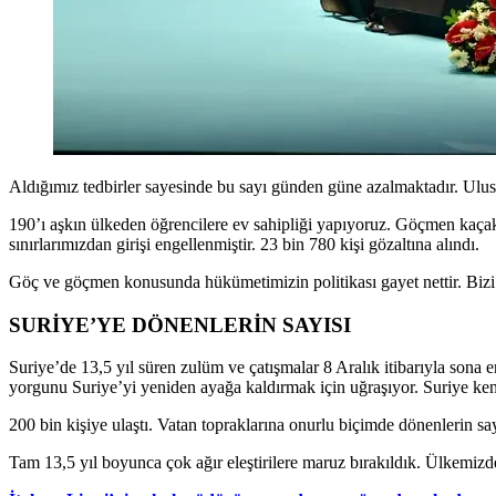
Aldığımız tedbirler sayesinde bu sayı günden güne azalmaktadır. Ulusl
190’ı aşkın ülkeden öğrencilere ev sahipliği yapıyoruz. Göçmen kaçakç
sınırlarımızdan girişi engellenmiştir. 23 bin 780 kişi gözaltına alındı.
Göç ve göçmen konusunda hükümetimizin politikası gayet nettir. Biz
SURİYE’YE DÖNENLERİN SAYISI
Suriye’de 13,5 yıl süren zulüm ve çatışmalar 8 Aralık itibarıyla sona
yorgunu Suriye’yi yeniden ayağa kaldırmak için uğraşıyor. Suriye kend
200 bin kişiye ulaştı. Vatan topraklarına onurlu biçimde dönenlerin sa
Tam 13,5 yıl boyunca çok ağır eleştirilere maruz bırakıldık. Ülkemiz