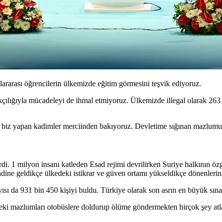
ararası öğrencilerin ülkemizde eğitim görmesini teşvik ediyoruz.
ılığıyla mücadeleyi de ihmal etmiyoruz. Ülkemizde illegal olarak 263 bi
i biz yapan kadimler merciinden bakıyoruz. Devletime sığınan mazlum
 erdi. 1 milyon insanı katleden Esad rejimi devrilirken Suriye halkının
ine geldikçe ülkedeki istikrar ve güven ortamı yükseldikçe dönenlerin s
yısı da 931 bin 450 kişiyi buldu. Türkiye olarak son asrın en büyük sın
deki mazlumları otobüslere doldurup ölüme göndermekten birçok şey atla