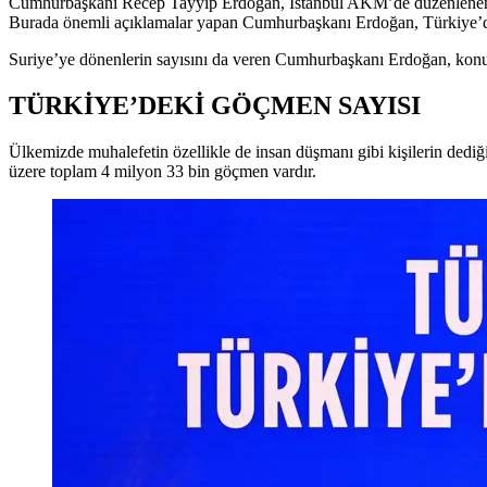
Cumhurbaşkanı Recep Tayyip Erdoğan, İstanbul AKM’de düzenlenen 
Burada önemli açıklamalar yapan Cumhurbaşkanı Erdoğan, Türkiye’de
Suriye’ye dönenlerin sayısını da veren Cumhurbaşkanı Erdoğan, konu
TÜRKİYE’DEKİ GÖÇMEN SAYISI
Ülkemizde muhalefetin özellikle de insan düşmanı gibi kişilerin dediği
üzere toplam 4 milyon 33 bin göçmen vardır.