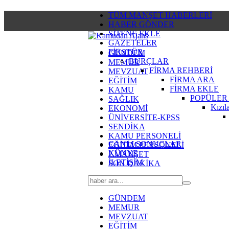
TÜM MANŞET HABERLERİ
HABER GÖNDER
SİTENE EKLE
GAZETELER
FİKSTÜR
GÜNDEM
BURÇLAR
MEMUR
FİRMA REHBERİ
MEVZUAT
FİRMA ARA
EĞİTİM
FİRMA EKLE
KAMU
POPÜLER
SAĞLIK
Kızıl
EKONOMİ
ÜNİVERSİTE-KPSS
SENDİKA
KAMU PERSONELİ
CANLI SONUÇLAR
EĞİTİM PERSONELİ
KÜNYE
2.MANŞET
İLETİŞİM
SON DAKİKA
GÜNDEM
MEMUR
MEVZUAT
EĞİTİM