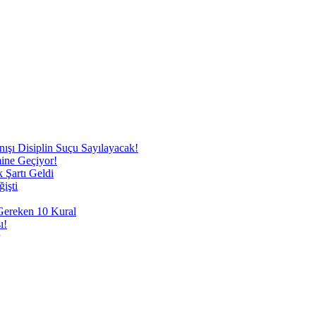
nışı Disiplin Suçu Sayılayacak!
mine Geçiyor!
 Şartı Geldi
işti
 Gereken 10 Kural
ı!