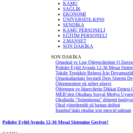
KAMU
SAĞLIK
EKONOMİ
ÜNİVERSİTE-KPSS
SENDİKA
KAMU PERSONELİ
EĞİTİM PERSONELİ
2.MANŞET
SON DAKİKA
SON DAKİKA
Ortaokul ve Lise Öğrencilerinin O Davra
Polisler Eylül Ayında 12-36 Mesai Siste
Takdir Teşekkür Belgesi İçin Devamsızlık
Ortaokullardaki Seçmeli Ders Sistemi Değ
Öğretmenlere ek nöbet görevi
Öğretmen ve İdarecilerin Dikkat Etmesi
MEB’den Okullara Sosyal Medya Uyarıs
Okullarda “Selamlaşma” dönemi başlıyor
Okul yönetlemiği sil baştan değişti
İstanbul’daki okullar için mescid talimatı
Polisler Eylül Ayında 12-36 Mesai Sistemine Geçiyor!