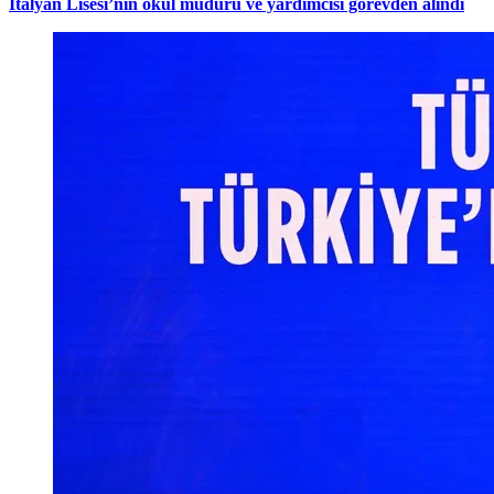
İtalyan Lisesi’nin okul müdürü ve yardımcısı görevden alındı