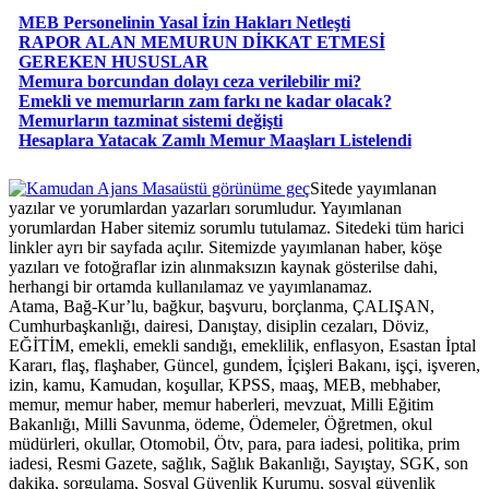
MEB Personelinin Yasal İzin Hakları Netleşti
RAPOR ALAN MEMURUN DİKKAT ETMESİ
GEREKEN HUSUSLAR
Memura borcundan dolayı ceza verilebilir mi?
Emekli ve memurların zam farkı ne kadar olacak?
Memurların tazminat sistemi değişti
Hesaplara Yatacak Zamlı Memur Maaşları Listelendi
Masaüstü görünüme geç
Sitede yayımlanan
yazılar ve yorumlardan yazarları sorumludur. Yayımlanan
yorumlardan Haber sitemiz sorumlu tutulamaz. Sitedeki tüm harici
linkler ayrı bir sayfada açılır. Sitemizde yayımlanan haber, köşe
yazıları ve fotoğraflar izin alınmaksızın kaynak gösterilse dahi,
herhangi bir ortamda kullanılamaz ve yayımlanamaz.
Atama, Bağ-Kur’lu, bağkur, başvuru, borçlanma, ÇALIŞAN,
Cumhurbaşkanlığı, dairesi, Danıştay, disiplin cezaları, Döviz,
EĞİTİM, emekli, emekli sandığı, emeklilik, enflasyon, Esastan İptal
Kararı, flaş, flaşhaber, Güncel, gundem, İçişleri Bakanı, işçi, işveren,
izin, kamu, Kamudan, koşullar, KPSS, maaş, MEB, mebhaber,
memur, memur haber, memur haberleri, mevzuat, Milli Eğitim
Bakanlığı, Milli Savunma, ödeme, Ödemeler, Öğretmen, okul
müdürleri, okullar, Otomobil, Ötv, para, para iadesi, politika, prim
iadesi, Resmi Gazete, sağlık, Sağlık Bakanlığı, Sayıştay, SGK, son
dakika, sorgulama, Sosyal Güvenlik Kurumu, sosyal güvenlik