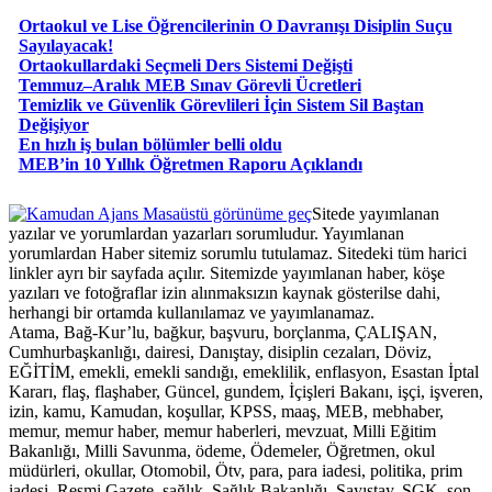
Ortaokul ve Lise Öğrencilerinin O Davranışı Disiplin Suçu
Sayılayacak!
Ortaokullardaki Seçmeli Ders Sistemi Değişti
Temmuz–Aralık MEB Sınav Görevli Ücretleri
Temizlik ve Güvenlik Görevlileri İçin Sistem Sil Baştan
Değişiyor
En hızlı iş bulan bölümler belli oldu
MEB’in 10 Yıllık Öğretmen Raporu Açıklandı
Masaüstü görünüme geç
Sitede yayımlanan
yazılar ve yorumlardan yazarları sorumludur. Yayımlanan
yorumlardan Haber sitemiz sorumlu tutulamaz. Sitedeki tüm harici
linkler ayrı bir sayfada açılır. Sitemizde yayımlanan haber, köşe
yazıları ve fotoğraflar izin alınmaksızın kaynak gösterilse dahi,
herhangi bir ortamda kullanılamaz ve yayımlanamaz.
Atama, Bağ-Kur’lu, bağkur, başvuru, borçlanma, ÇALIŞAN,
Cumhurbaşkanlığı, dairesi, Danıştay, disiplin cezaları, Döviz,
EĞİTİM, emekli, emekli sandığı, emeklilik, enflasyon, Esastan İptal
Kararı, flaş, flaşhaber, Güncel, gundem, İçişleri Bakanı, işçi, işveren,
izin, kamu, Kamudan, koşullar, KPSS, maaş, MEB, mebhaber,
memur, memur haber, memur haberleri, mevzuat, Milli Eğitim
Bakanlığı, Milli Savunma, ödeme, Ödemeler, Öğretmen, okul
müdürleri, okullar, Otomobil, Ötv, para, para iadesi, politika, prim
iadesi, Resmi Gazete, sağlık, Sağlık Bakanlığı, Sayıştay, SGK, son