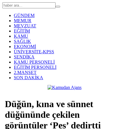
GÜNDEM
MEMUR
MEVZUAT
EĞİTİM
KAMU
SAĞLIK
EKONOMİ
ÜNİVERSİTE-KPSS
SENDİKA
KAMU PERSONELİ
EĞİTİM PERSONELİ
2.MANŞET
SON DAKİKA
Düğün, kına ve sünnet
düğününde çekilen
görüntüler ‘Pes’ dedirtti