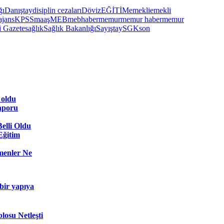
ğı
Danıştay
disiplin cezaları
Döviz
EĞİTİM
emekli
emekli
jans
KPSS
maaş
MEB
mebhaber
memur
memur haber
memur
 Gazete
sağlık
Sağlık Bakanlığı
Sayıştay
SGK
son
 oldu
aporu
elli Oldu
 Eğitim
menler Ne
 bir yapıya
osu Netleşti