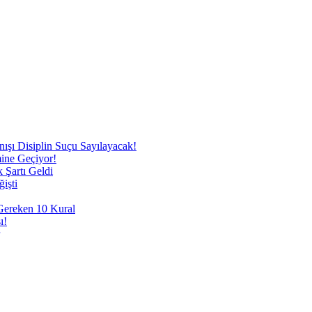
nışı Disiplin Suçu Sayılayacak!
mine Geçiyor!
 Şartı Geldi
işti
 Gereken 10 Kural
ı!