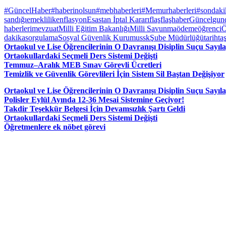
#GüncelHaber
#haberinolsun
#mebhaberleri
#Memurhaberleri
#sondaki
sandığı
emeklilik
enflasyon
Esastan İptal Kararı
flaş
flaşhaber
Güncel
gun
haberleri
mevzuat
Milli Eğitim Bakanlığı
Milli Savunma
ödeme
öğrenci
Ö
dakika
sorgulama
Sosyal Güvenlik Kurumu
ssk
Şube Müdürlüğü
tarih
ta
Ortaokul ve Lise Öğrencilerinin O Davranışı Disiplin Suçu Sayıl
Ortaokullardaki Seçmeli Ders Sistemi Değişti
Temmuz–Aralık MEB Sınav Görevli Ücretleri
Temizlik ve Güvenlik Görevlileri İçin Sistem Sil Baştan Değişiyor
Ortaokul ve Lise Öğrencilerinin O Davranışı Disiplin Suçu Sayıl
Polisler Eylül Ayında 12-36 Mesai Sistemine Geçiyor!
Takdir Teşekkür Belgesi İçin Devamsızlık Şartı Geldi
Ortaokullardaki Seçmeli Ders Sistemi Değişti
Öğretmenlere ek nöbet görevi