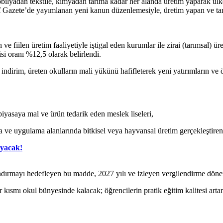
obilyadan tekstile, kimyadan tarıma kadar her alanda üretim yaparak ül
esmî Gazete’de yayımlanan yeni kanun düzenlemesiyle, üretim yapan ve tar
ve fiilen üretim faaliyetiyle iştigal eden kurumlar ile zirai (tarımsal)
si oranı %12,5 olarak belirlendi.
dirim, üreten okulların mali yükünü hafifleterek yeni yatırımların ve 
piyasaya mal ve ürün tedarik eden meslek liseleri,
 ve uygulama alanlarında bitkisel veya hayvansal üretim gerçekleştiren 
ayacak!
nlandırmayı hedefleyen bu madde, 2027 yılı ve izleyen vergilendirme dö
r kısmı okul bünyesinde kalacak; öğrencilerin pratik eğitim kalitesi art