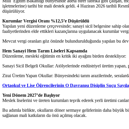
Millî
Eğitim
Bakanlığı bünyesinde adeta birer fabrika gibi çalışan, m
işletmelerine) tarihi bir mali destek geldi. 4 Haziran 2026 tarihli R
düşürülüyor.
Kurumlar Vergisi Oranı %12,5’e Düşürüldü
Yapılan yeni düzenleme çerçevesinde; sanayi sicil belgesine sahip olan 
faaliyetlerinden elde ettikleri kazançlarına uygulanacak kurumlar vergi
Mevcut vergi oranları göz önünde bulundurulduğunda yapılan bu dev in
Hem Sanayi Hem Tarım Liseleri Kapsamda
Düzenleme, mesleki eğitimin en kritik iki ayağını birden destekliyor:
Sanayi Sicil Belgeli Okullar: Atölyelerinde endüstriyel üretim yapan, 
Zirai Üretim Yapan Okullar: Bünyesindeki tarım arazilerinde, seralarda
Ortaokul ve Lise Öğrencilerinin O Davranışı Disiplin Suçu Sayıl
Yeni Dönem 2027’de Başlıyor
Meslek liselerini ve üreten kurumları teşvik ederek yerli üretimi ca
Bu adımla birlikte, okulların döner sermaye gelirlerinin daha büyük bi
sağlanan mali katkıların da önü açılmış olacak.