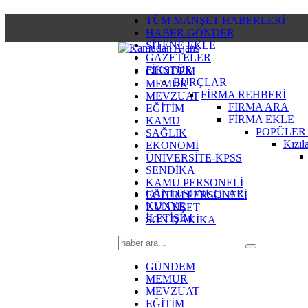
TÜM MANŞET HABERLERİ
HABER GÖNDER
SİTENE EKLE
GAZETELER
FİKSTÜR
GÜNDEM
BURÇLAR
MEMUR
FİRMA REHBERİ
MEVZUAT
FİRMA ARA
EĞİTİM
FİRMA EKLE
KAMU
POPÜLER
SAĞLIK
Kızıl
EKONOMİ
ÜNİVERSİTE-KPSS
SENDİKA
KAMU PERSONELİ
CANLI SONUÇLAR
EĞİTİM PERSONELİ
KÜNYE
2.MANŞET
İLETİŞİM
SON DAKİKA
GÜNDEM
MEMUR
MEVZUAT
EĞİTİM