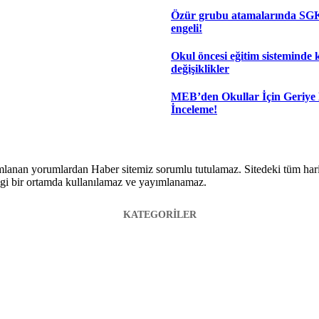
Özür grubu atamalarında SGK
engeli!
Okul öncesi eğitim sisteminde 
değişiklikler
MEB’den Okullar İçin Geriye
İnceleme!
lanan yorumlardan Haber sitemiz sorumlu tutulamaz. Sitedeki tüm harici 
hangi bir ortamda kullanılamaz ve yayımlanamaz.
KATEGORİLER