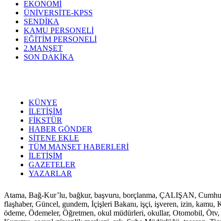
EKONOMİ
ÜNİVERSİTE-KPSS
SENDİKA
KAMU PERSONELİ
EĞİTİM PERSONELİ
2.MANŞET
SON DAKİKA
KÜNYE
İLETİŞİM
FİKSTÜR
HABER GÖNDER
SİTENE EKLE
TÜM MANŞET HABERLERİ
İLETİŞİM
GAZETELER
YAZARLAR
Atama, Bağ-Kur’lu, bağkur, başvuru, borçlanma, ÇALIŞAN, Cumhurbaşkan
flaşhaber, Güncel, gundem, İçişleri Bakanı, işçi, işveren, izin, ka
ödeme, Ödemeler, Öğretmen, okul müdürleri, okullar, Otomobil, Ötv, p