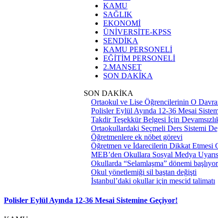
KAMU
SAĞLIK
EKONOMİ
ÜNİVERSİTE-KPSS
SENDİKA
KAMU PERSONELİ
EĞİTİM PERSONELİ
2.MANŞET
SON DAKİKA
SON DAKİKA
Ortaokul ve Lise Öğrencilerinin O Davra
Polisler Eylül Ayında 12-36 Mesai Siste
Takdir Teşekkür Belgesi İçin Devamsızlık
Ortaokullardaki Seçmeli Ders Sistemi Değ
Öğretmenlere ek nöbet görevi
Öğretmen ve İdarecilerin Dikkat Etmesi
MEB’den Okullara Sosyal Medya Uyarıs
Okullarda “Selamlaşma” dönemi başlıyor
Okul yönetlemiği sil baştan değişti
İstanbul’daki okullar için mescid talimatı
Polisler Eylül Ayında 12-36 Mesai Sistemine Geçiyor!