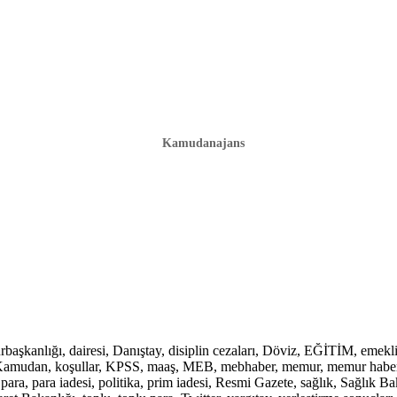
Kamudanajans
lığı, dairesi, Danıştay, disiplin cezaları, Döviz, EĞİTİM, emekli, em
mu, Kamudan, koşullar, KPSS, maaş, MEB, mebhaber, memur, memur haber
ara, para iadesi, politika, prim iadesi, Resmi Gazete, sağlık, Sağlık 