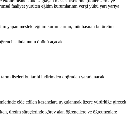
ke ekonomisine katkı sağlayan meslek liselerine (döner sermaye
ımsal faaliyet yürüten eğitim kurumlarının vergi yükü yarı yarıya
 üretim yapan mesleki eğitim kurumlarının, münhasıran bu üretim
öğrenci istihdamının önünü açacak.
tarım liseleri bu tarihi indirimden doğrudan yararlanacak.
nemlerinde elde edilen kazançlara uygulanmak üzere yürürlüğe girecek.
arken, üretim süreçlerinde görev alan öğrencilere ve öğretmenlere