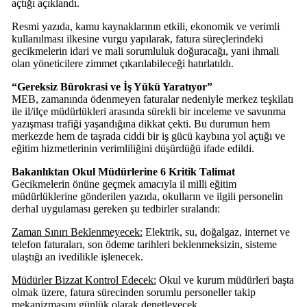
açtığı açıklandı.
Resmi yazıda, kamu kaynaklarının etkili, ekonomik ve verimli
kullanılması ilkesine vurgu yapılarak, fatura süreçlerindeki
gecikmelerin idari ve mali sorumluluk doğuracağı, yani ihmali
olan yöneticilere zimmet çıkarılabileceği hatırlatıldı.
“Gereksiz Bürokrasi ve İş Yükü Yaratıyor”
MEB, zamanında ödenmeyen faturalar nedeniyle merkez teşkilatı
ile il/ilçe müdürlükleri arasında sürekli bir inceleme ve savunma
yazışması trafiği yaşandığına dikkat çekti. Bu durumun hem
merkezde hem de taşrada ciddi bir iş gücü kaybına yol açtığı ve
eğitim hizmetlerinin verimliliğini düşürdüğü ifade edildi.
Bakanlıktan Okul Müdürlerine 6 Kritik Talimat
Gecikmelerin önüne geçmek amacıyla il milli eğitim
müdürlüklerine gönderilen yazıda, okulların ve ilgili personelin
derhal uygulaması gereken şu tedbirler sıralandı:
Zaman Sınırı Beklenmeyecek:
Elektrik, su, doğalgaz, internet ve
telefon faturaları, son ödeme tarihleri beklenmeksizin, sisteme
ulaştığı an ivedilikle işlenecek.
Müdürler Bizzat Kontrol Edecek:
Okul ve kurum müdürleri başta
olmak üzere, fatura sürecinden sorumlu personeller takip
mekanizmasını günlük olarak denetleyecek.