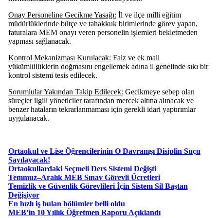
Onay Personeline Gecikme Yasağı:
İl ve ilçe milli eğitim
müdürlüklerinde bütçe ve tahakkuk birimlerinde görev yapan,
faturalara MEM onayı veren personelin işlemleri bekletmeden
yapması sağlanacak.
Kontrol Mekanizması Kurulacak:
Faiz ve ek mali
yükümlülüklerin doğmasını engellemek adına il genelinde sıkı bir
kontrol sistemi tesis edilecek.
Sorumlular Yakından Takip Edilecek:
Gecikmeye sebep olan
süreçler ilgili yöneticiler tarafından mercek altına alınacak ve
benzer hataların tekrarlanmaması için gerekli idari yaptırımlar
uygulanacak.
Ortaokul ve Lise Öğrencilerinin O Davranışı Disiplin Suçu
Sayılayacak!
Ortaokullardaki Seçmeli Ders Sistemi Değişti
Temmuz–Aralık MEB Sınav Görevli Ücretleri
Temizlik ve Güvenlik Görevlileri İçin Sistem Sil Baştan
Değişiyor
En hızlı iş bulan bölümler belli oldu
MEB’in 10 Yıllık Öğretmen Raporu Açıklandı