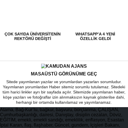
ÇOK SAYIDA ÜNIVERSITENIN
WHATSAPP’A 4 YENI
REKTÖRÜ DEĞIŞTI
ÖZELLIK GELDI
MASAÜSTÜ GÖRÜNÜME GEÇ
Sitede yayımlanan yazılar ve yorumlardan yazarları sorumludur.
Yayımlanan yorumlardan Haber sitemiz sorumlu tutulamaz. Sitedeki
tüm harici linkler ayrı bir sayfada açılır. Sitemizde yayımlanan haber,
köşe yazıları ve fotoğraflar izin alınmaksızın kaynak gösterilse dahi,
herhangi bir ortamda kullanılamaz ve yayımlanamaz.
Atama, Bağ-Kur’lu, bağkur, başvuru, borçlanma, ÇALIŞAN,
Cumhurbaşkanlığı, dairesi, Danıştay, disiplin cezaları, Döviz,
EĞİTİM, emekli, emekli sandığı, emeklilik, enflasyon, Esastan
İptal Kararı, flaş, flaşhaber, Güncel, gundem, İçişleri Bakanı,