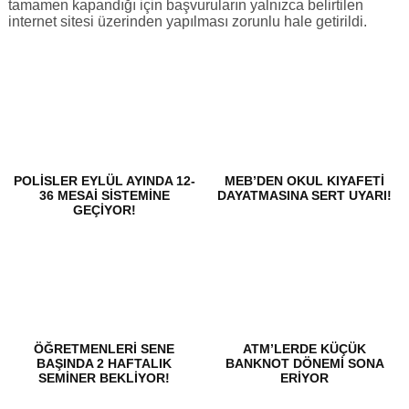
tamamen kapandığı için başvuruların yalnızca belirtilen
internet sitesi üzerinden yapılması zorunlu hale getirildi.
POLISLER EYLÜL AYINDA 12-
MEB’DEN OKUL KIYAFETI
36 MESAI SISTEMINE
DAYATMASINA SERT UYARI!
GEÇIYOR!
ÖĞRETMENLERI SENE
ATM’LERDE KÜÇÜK
BAŞINDA 2 HAFTALIK
BANKNOT DÖNEMI SONA
SEMINER BEKLIYOR!
ERIYOR