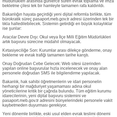
müdürlükleri arasında günlerce süren evrak toplama ve imza
bekletme çilesi tek bir hamleyle tamamen rafa kaldırıldı.
​Bakanlığın hayata geçirdiği yeni dijital reformla birlikte, tüm
bürokratik süreç pasaport.meb.gov.tr adresi üzerinden tek bir
tıkla halledilebilecek. Sistemin getirdiği en büyük kolaylıklar
ise şunlar:
​Aracılar Devre Dışı: Okul veya İlçe Milli Eğitim Müdürlükleri
artık başvuru sürecine müdahil olmayacak.
​Kırtasiyeciliğe Son: Kurumlar arası dilekçe gönderme, onay
bekleme ve evrak trafiği tamamen tarihe karıştı.
​Onay Doğrudan Cebe Gelecek: Web sitesi üzerinden
yapılan online başvurular hızla incelenecek ve onay alan
personele doğrudan SMS ile bilgilendirme yapılacak.
​Bakanlık, hak sahibi öğretmenlerin ve idari personelin
herhangi bir mağduriyet yaşamaması adına okul
yöneticilerine kritik bir çağrıda bulundu. Tüm eğitim kurumu
idarecilerinin, yeni dijital başvuru sistemini ve
pasaport.meb.gov.tr adresini bünyelerindeki personele vakit
kaybetmeden duyurması gerekiyor.
​Yeni dönemle birlikte, eski usul elden evrak teslimi dönemi