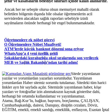
şehir ve kasabaların belediye sınırları içinde kalan alanlardır.
Ancak her ne sebeple olursa olsun memuriyet mahalli olarak
belirtilen bölgenin dışında bile olsalar öğretmenlerin acil
servislerden alacakları sağlık raporları sebebiyle izinli
sayılmaların önünde herhangi bir engel bulunmamaktadır.
Öğretmenlere ek nöbet görevi
O Öğretmenlere Nöbet Muafiyeti!
ATM’lerde küçük banknot dönemi sona eriyor
WhatsApp’a 4 yeni özellik geldi
Sokaklardaki kuralsızlığa okul sıralarında son verilecek
MEB ve Sağlık Bakanlığı’ndan tarihi adım!
Masaüstü görünüme geç
Sitede yayımlanan
yazılar ve yorumlardan yazarları sorumludur. Yayımlanan
yorumlardan Haber sitemiz sorumlu tutulamaz. Sitedeki tüm harici
linkler ayrı bir sayfada açılır. Sitemizde yayımlanan haber, köşe
yazıları ve fotoğraflar izin alınmaksızın kaynak gösterilse dahi,
herhangi bir ortamda kullanılamaz ve yayımlanamaz.
Atama, Bağ-Kur’lu, bağkur, başvuru, borçlanma, ÇALIŞAN,
Cumhurbaşkanlığı, dairesi, Danıştay, disiplin cezaları, Döviz,
EĞİTİM, emekli, emekli sandığı, emeklilik, enflasyon, Esastan İptal