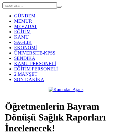
GÜNDEM
MEMUR
MEVZUAT
EĞİTİM
KAMU
SAĞLIK
EKONOMİ
ÜNİVERSİTE-KPSS
SENDİKA
KAMU PERSONELİ
EĞİTİM PERSONELİ
2.MANŞET
SON DAKİKA
Öğretmenlerin Bayram
Dönüşü Sağlık Raporları
İncelenecek!