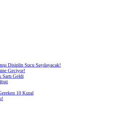
nışı Disiplin Suçu Sayılayacak!
mine Geçiyor!
 Şartı Geldi
işti
 Gereken 10 Kural
ı!