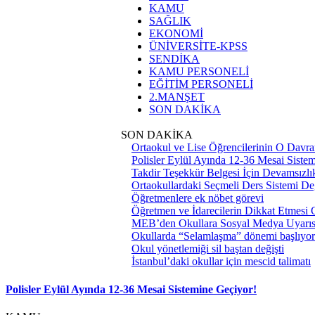
KAMU
SAĞLIK
EKONOMİ
ÜNİVERSİTE-KPSS
SENDİKA
KAMU PERSONELİ
EĞİTİM PERSONELİ
2.MANŞET
SON DAKİKA
SON DAKİKA
Ortaokul ve Lise Öğrencilerinin O Davra
Polisler Eylül Ayında 12-36 Mesai Siste
Takdir Teşekkür Belgesi İçin Devamsızlık
Ortaokullardaki Seçmeli Ders Sistemi Değ
Öğretmenlere ek nöbet görevi
Öğretmen ve İdarecilerin Dikkat Etmesi
MEB’den Okullara Sosyal Medya Uyarıs
Okullarda “Selamlaşma” dönemi başlıyor
Okul yönetlemiği sil baştan değişti
İstanbul’daki okullar için mescid talimatı
Polisler Eylül Ayında 12-36 Mesai Sistemine Geçiyor!