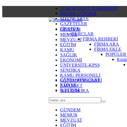
TÜM MANŞET HABERLERİ
HABER GÖNDER
SİTENE EKLE
GAZETELER
FİKSTÜR
GÜNDEM
BURÇLAR
MEMUR
FİRMA REHBERİ
MEVZUAT
FİRMA ARA
EĞİTİM
FİRMA EKLE
KAMU
POPÜLER
SAĞLIK
Kızıl
EKONOMİ
ÜNİVERSİTE-KPSS
SENDİKA
KAMU PERSONELİ
CANLI SONUÇLAR
EĞİTİM PERSONELİ
KÜNYE
2.MANŞET
İLETİŞİM
SON DAKİKA
GÜNDEM
MEMUR
MEVZUAT
EĞİTİM