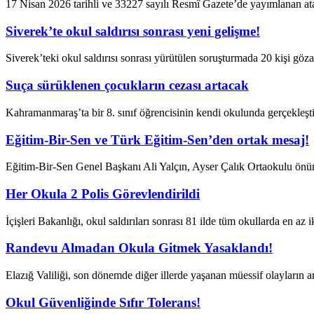
17 Nisan 2026 tarihli ve 33227 sayılı Resmî Gazete’de yayımlanan ata
Siverek’te okul saldırısı sonrası yeni gelişme!
Siverek’teki okul saldırısı sonrası yürütülen soruşturmada 20 kişi gözalt
Suça sürüklenen çocukların cezası artacak
Kahramanmaraş’ta bir 8. sınıf öğrencisinin kendi okulunda gerçekleştir
Eğitim-Bir-Sen ve Türk Eğitim-Sen’den ortak mesaj!
Eğitim-Bir-Sen Genel Başkanı Ali Yalçın, Ayser Çalık Ortaokulu önünd
Her Okula 2 Polis Görevlendirildi
İçişleri Bakanlığı, okul saldırıları sonrası 81 ilde tüm okullarda en az ik
Randevu Almadan Okula Gitmek Yasaklandı!
Elazığ Valiliği, son dönemde diğer illerde yaşanan müessif olayların ar
Okul Güvenliğinde Sıfır Tolerans!