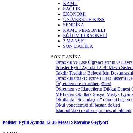
KAMU
SAĞLIK
EKONOMİ
ÜNİVERSİTE-KPSS
SENDİKA
KAMU PERSONELİ
EĞİTİM PERSONELİ
2.MANŞET
SON DAKİKA
SON DAKİKA
Ortaokul ve Lise Öğrencilerinin O Davra
Polisler Eylül Ayında 12-36 Mesai Siste
Takdir Teşekkür Belgesi İçin Devamsızlık
Ortaokullardaki Seçmeli Ders Sistemi Değ
Öğretmenlere ek nöbet görevi
Öğretmen ve İdarecilerin Dikkat Etmesi
MEB’den Okullara Sosyal Medya Uyarıs
Okullarda “Selamlaşma” dönemi başlıyor
Okul yönetlemiği sil baştan değişti
İstanbul’daki okullar için mescid talimatı
Polisler Eylül Ayında 12-36 Mesai Sistemine Geçiyor!