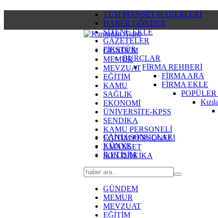
TÜM MANŞET HABERLERİ
HABER GÖNDER
SİTENE EKLE
GAZETELER
FİKSTÜR
GÜNDEM
BURÇLAR
MEMUR
FİRMA REHBERİ
MEVZUAT
FİRMA ARA
EĞİTİM
FİRMA EKLE
KAMU
POPÜLER
SAĞLIK
Kızıl
EKONOMİ
ÜNİVERSİTE-KPSS
SENDİKA
KAMU PERSONELİ
CANLI SONUÇLAR
EĞİTİM PERSONELİ
KÜNYE
2.MANŞET
İLETİŞİM
SON DAKİKA
GÜNDEM
MEMUR
MEVZUAT
EĞİTİM