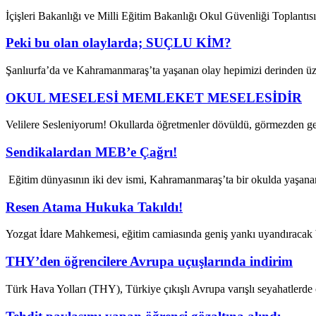
İçişleri Bakanlığı ve Milli Eğitim Bakanlığı Okul Güvenliği Toplantısı
Peki bu olan olaylarda; SUÇLU KİM?
Şanlıurfa’da ve Kahramanmaraş’ta yaşanan olay hepimizi derinden üz
OKUL MESELESİ MEMLEKET MESELESİDİR
Velilere Sesleniyorum! Okullarda öğretmenler dövüldü, görmezden gel
Sendikalardan MEB’e Çağrı!
Eğitim dünyasının iki dev ismi, Kahramanmaraş’ta bir okulda yaşanan 
Resen Atama Hukuka Takıldı!
Yozgat İdare Mahkemesi, eğitim camiasında geniş yankı uyandıracak b
THY’den öğrencilere Avrupa uçuşlarında indirim
Türk Hava Yolları (THY), Türkiye çıkışlı Avrupa varışlı seyahatlerde ö