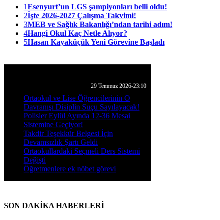
1
Esenyurt’un LGS şampiyonları belli oldu!
2
İşte 2026-2027 Çalışma Takvimi!
3
MEB ve Sağlık Bakanlığı’ndan tarihi adım!
4
Hangi Okul Kaç Netle Alıyor?
5
Hasan Kayaküçük Yeni Görevine Başladı
GÜNLÜK HABER AKIŞI
29 Temmuz 2026-23:10
Ortaokul ve Lise Öğrencilerinin O
Davranışı Disiplin Suçu Sayılayacak!
Polisler Eylül Ayında 12-36 Mesai
Sistemine Geçiyor!
Takdir Teşekkür Belgesi İçin
Devamsızlık Şartı Geldi
Ortaokullardaki Seçmeli Ders Sistemi
Değişti
Öğretmenlere ek nöbet görevi
SON DAKİKA HABERLERİ