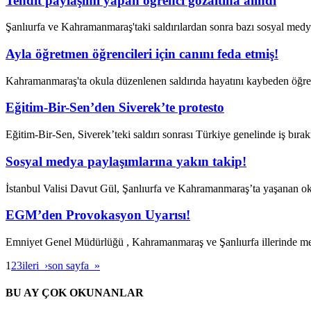
Tehdit paylaşımı yapan öğrenci gözaltına alındı
Şanlıurfa ve Kahramanmaraş'taki saldırılardan sonra bazı sosyal medya
Ayla öğretmen öğrencileri için canını feda etmiş!
Kahramanmaraş'ta okula düzenlenen saldırıda hayatını kaybeden öğre
Eğitim-Bir-Sen’den Siverek’te protesto
Eğitim-Bir-Sen, Siverek’teki saldırı sonrası Türkiye genelinde iş bıra
Sosyal medya paylaşımlarına yakın takip!
İstanbul Valisi Davut Gül, Şanlıurfa ve Kahramanmaraş’ta yaşanan okul
EGM’den Provokasyon Uyarısı!
Emniyet Genel Müdürlüğü , Kahramanmaraş ve Şanlıurfa illerinde me
1
2
3
ileri ›
son sayfa »
BU AY ÇOK OKUNANLAR