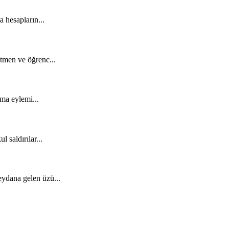
 hesapların...
tmen ve öğrenc...
kma eylemi...
 saldırılar...
ydana gelen üzü...