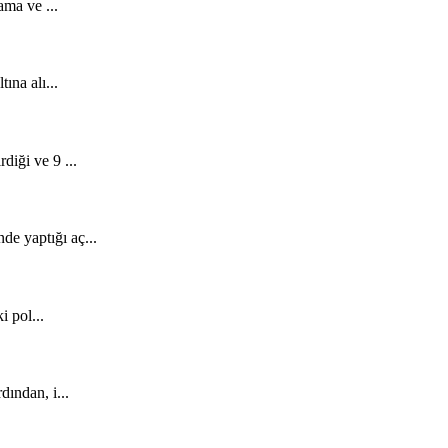
ma ve ...
ına alı...
diği ve 9 ...
e yaptığı aç...
i pol...
dından, i...