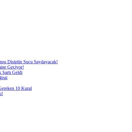
nışı Disiplin Suçu Sayılayacak!
mine Geçiyor!
 Şartı Geldi
işti
 Gereken 10 Kural
ı!