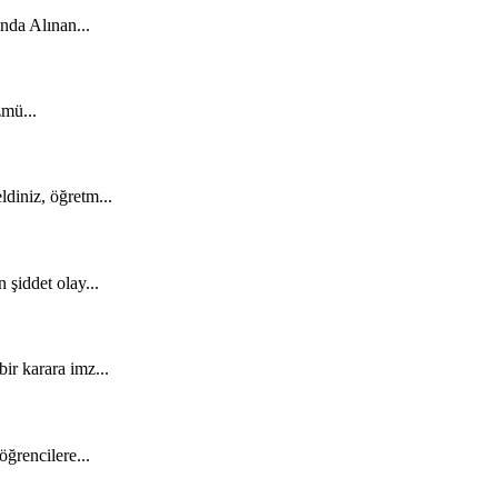
nda Alınan...
mü...
diniz, öğretm...
şiddet olay...
ir karara imz...
ğrencilere...