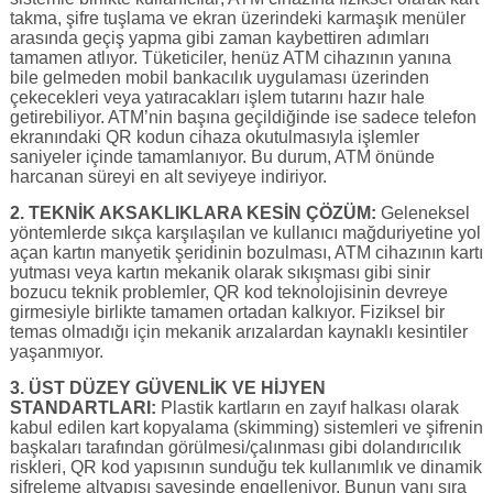
takma, şifre tuşlama ve ekran üzerindeki karmaşık menüler
arasında geçiş yapma gibi zaman kaybettiren adımları
tamamen atlıyor. Tüketiciler, henüz ATM cihazının yanına
bile gelmeden mobil bankacılık uygulaması üzerinden
çekecekleri veya yatıracakları işlem tutarını hazır hale
getirebiliyor. ATM’nin başına geçildiğinde ise sadece telefon
ekranındaki QR kodun cihaza okutulmasıyla işlemler
saniyeler içinde tamamlanıyor. Bu durum, ATM önünde
harcanan süreyi en alt seviyeye indiriyor.
2. TEKNİK AKSAKLIKLARA KESİN ÇÖZÜM:
Geleneksel
yöntemlerde sıkça karşılaşılan ve kullanıcı mağduriyetine yol
açan kartın manyetik şeridinin bozulması, ATM cihazının kartı
yutması veya kartın mekanik olarak sıkışması gibi sinir
bozucu teknik problemler, QR kod teknolojisinin devreye
girmesiyle birlikte tamamen ortadan kalkıyor. Fiziksel bir
temas olmadığı için mekanik arızalardan kaynaklı kesintiler
yaşanmıyor.
3. ÜST DÜZEY GÜVENLİK VE HİJYEN
STANDARTLARI:
Plastik kartların en zayıf halkası olarak
kabul edilen kart kopyalama (skimming) sistemleri ve şifrenin
başkaları tarafından görülmesi/çalınması gibi dolandırıcılık
riskleri, QR kod yapısının sunduğu tek kullanımlık ve dinamik
şifreleme altyapısı sayesinde engelleniyor. Bunun yanı sıra