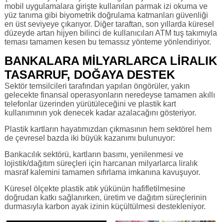
mobil uygulamalara girişte kullanılan parmak izi okuma ve
yüz tanıma gibi biyometrik doğrulama katmanları güvenliği
en üst seviyeye çıkarıyor. Diğer taraftan, son yıllarda küresel
düzeyde artan hijyen bilinci de kullanıcıları ATM tuş takımıyla
teması tamamen kesen bu temassız yönteme yönlendiriyor.
BANKALARA MİLYARLARCA LİRALIK
TASARRUF, DOĞAYA DESTEK
Sektör temsilcileri tarafından yapılan öngörüler, yakın
gelecekte finansal operasyonların neredeyse tamamen akıllı
telefonlar üzerinden yürütüleceğini ve plastik kart
kullanımının yok denecek kadar azalacağını gösteriyor.
Plastik kartların hayatımızdan çıkmasının hem sektörel hem
de çevresel bazda iki büyük kazanımı bulunuyor:
Bankacılık sektörü, kartların basımı, yenilenmesi ve
lojistik/dağıtım süreçleri için harcanan milyarlarca liralık
masraf kalemini tamamen sıfırlama imkanına kavuşuyor.
Küresel ölçekte plastik atık yükünün hafifletilmesine
doğrudan katkı sağlanırken, üretim ve dağıtım süreçlerinin
durmasıyla karbon ayak izinin küçültülmesi destekleniyor.