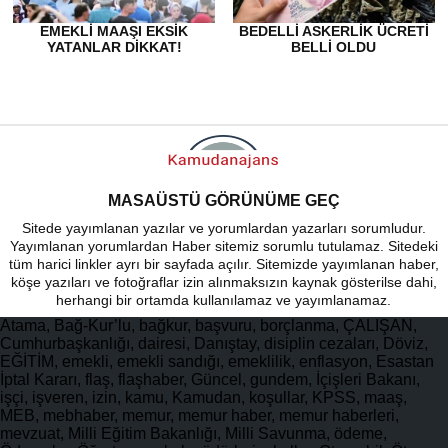
EMEKLI MAAŞI EKSIK
BEDELLI ASKERLIK ÜCRETI
YATANLAR DIKKAT!
BELLI OLDU
MASAÜSTÜ GÖRÜNÜME GEÇ
Sitede yayımlanan yazılar ve yorumlardan yazarları sorumludur.
Yayımlanan yorumlardan Haber sitemiz sorumlu tutulamaz. Sitedeki
tüm harici linkler ayrı bir sayfada açılır. Sitemizde yayımlanan haber,
köşe yazıları ve fotoğraflar izin alınmaksızın kaynak gösterilse dahi,
herhangi bir ortamda kullanılamaz ve yayımlanamaz.
Atama, Bağ-Kur’lu, bağkur, başvuru, borçlanma, ÇALIŞAN,
Cumhurbaşkanlığı, dairesi, Danıştay, disiplin cezaları, Döviz,
EĞİTİM, emekli, emekli sandığı, emeklilik, enflasyon, Esastan
İptal Kararı, flaş, flaşhaber, Güncel, gundem, İçişleri Bakanı,
işçi, işveren, izin, kamu, Kamudan, koşullar, KPSS, maaş,
MEB, mebhaber, memur, memur haber, memur haberleri,
mevzuat, Milli Eğitim Bakanlığı, Milli Savunma, ödeme,