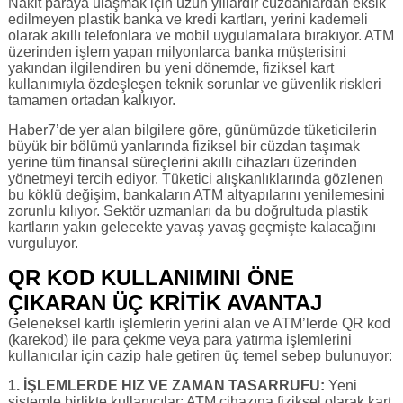
Nakit paraya ulaşmak için uzun yıllardır cüzdanlardan eksik
edilmeyen plastik banka ve kredi kartları, yerini kademeli
olarak akıllı telefonlara ve mobil uygulamalara bırakıyor. ATM
üzerinden işlem yapan milyonlarca banka müşterisini
yakından ilgilendiren bu yeni dönemde, fiziksel kart
kullanımıyla özdeşleşen teknik sorunlar ve güvenlik riskleri
tamamen ortadan kalkıyor.
Haber7’de yer alan bilgilere göre, günümüzde tüketicilerin
büyük bir bölümü yanlarında fiziksel bir cüzdan taşımak
yerine tüm finansal süreçlerini akıllı cihazları üzerinden
yönetmeyi tercih ediyor. Tüketici alışkanlıklarında gözlenen
bu köklü değişim, bankaların ATM altyapılarını yenilemesini
zorunlu kılıyor. Sektör uzmanları da bu doğrultuda plastik
kartların yakın gelecekte yavaş yavaş geçmişte kalacağını
vurguluyor.
QR KOD KULLANIMINI ÖNE
ÇIKARAN ÜÇ KRİTİK AVANTAJ
Geleneksel kartlı işlemlerin yerini alan ve ATM’lerde QR kod
(karekod) ile para çekme veya para yatırma işlemlerini
kullanıcılar için cazip hale getiren üç temel sebep bulunuyor:
1. İŞLEMLERDE HIZ VE ZAMAN TASARRUFU:
Yeni
sistemle birlikte kullanıcılar; ATM cihazına fiziksel olarak kart