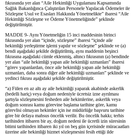
fıkrasında yer alan “Aile Hekimliği Uygulaması Kapsamında
Sağlık Bakanlığınca Çalıştırılan Personele Yapılacak Ödemeler ile
Sözleşme Usul ve Esasları Hakkında Yönetmelikte” ibaresi “Aile
Hekimliği Sözleşme ve Ödeme Yönetmeliğinde” şeklinde
değiştirilmiştir.
MADDE 9- Aynı Yönetmeliğin 15 inci maddesinin birinci
fıkrasında yer alan “içinde, sözleşme” ibaresi “içinde aile
hekimliği yerleştirme işlemi yapılır ve sözleşme” şeklinde ve (a)
bendi aşağıdaki şekilde değiştirilmiş, aynı maddenin beşinci
fıkrasına aşağıdaki cümle eklenmiş, altıncı fıkrasının (a) bendinde
yer alan “aile hekimliği yapan aile hekimliği uzmanları” ibaresi
“görev yapanlardan, önce aile hekimliği yapan aile hekimliği
uzmanları, daha sonra diğer aile hekimliği uzmanları” şeklinde ve
yedinci fıkrası aşağıdaki şekilde değiştirilmiştir.
“a) Fiilen en az altı ay aile hekimliği yaparak akabinde askerlik
(bedelli hariç) veya doğum nedeniyle ücretsiz izne ayrılması
şartıyla sözleşmesini fesheden aile hekimlerine, askerlik veya
doğum sonrası kamu görevine başlama tarihine göre, kamu
görevlisi olmayan hekimler için ise müdürlüğe başvuru tarihine
göre bir defaya mahsus öncelik verilir. Bu öncelik hakkı; terhis
tarihinden itibaren bir ay, doğum nedeni ile ücretli izin süresinin
bitimi tarihinden itibaren iki yıl on beş gün içerisinde müracaatları
üzerine aile hekimliği hizmet sözleşmesini fesih ettiği ilde