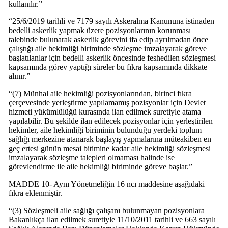
kullanılır.”
“25/6/2019 tarihli ve 7179 sayılı Askeralma Kanununa istinaden
bedelli askerlik yapmak üzere pozisyonlarının korunması
talebinde bulunarak askerlik görevini ifa edip ayrılmadan önce
çalıştığı aile hekimliği biriminde sözleşme imzalayarak göreve
başlatılanlar için bedelli askerlik öncesinde feshedilen sözleşmesi
kapsamında görev yaptığı süreler bu fıkra kapsamında dikkate
alınır.”
“(7) Münhal aile hekimliği pozisyonlarından, birinci fıkra
çerçevesinde yerleştirme yapılamamış pozisyonlar için Devlet
hizmeti yükümlülüğü kurasında ilan edilmek suretiyle atama
yapılabilir. Bu şekilde ilan edilecek pozisyonlar için yerleştirilen
hekimler, aile hekimliği biriminin bulunduğu yerdeki toplum
sağlığı merkezine atanarak başlayış yapmalarına müteakiben en
geç ertesi günün mesai bitimine kadar aile hekimliği sözleşmesi
imzalayarak sözleşme talepleri olmaması halinde ise
görevlendirme ile aile hekimliği biriminde göreve başlar.”
MADDE 10- Aynı Yönetmeliğin 16 ncı maddesine aşağıdaki
fıkra eklenmiştir.
“(3) Sözleşmeli aile sağlığı çalışanı bulunmayan pozisyonlara
Bakanlıkça ilan edilmek suretiyle 11/10/2011 tarihli ve 663 sayılı