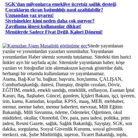
SGK’dan milyonlarca emekliye ücretsiz sağlık desteği
Çocukların ekran bağımlılığı nasıl azaltılabilir?
Uzmandan yaz uyarısı!
Sivrisinekler kimi neden daha çok ısırıyor?
Zayıflama iğnesi kullananlar dikkat!
​Menülerde Sadece Fiyat Değil, Kalori Dönemi!
Masaüstü görünüme geç
Sitede yayımlanan
yazılar ve yorumlardan yazarları sorumludur. Yayımlanan
yorumlardan Haber sitemiz sorumlu tutulamaz. Sitedeki tüm harici
linkler ayrı bir sayfada açılır. Sitemizde yayımlanan haber, köşe
yazıları ve fotoğraflar izin alınmaksızın kaynak gösterilse dahi,
herhangi bir ortamda kullanılamaz ve yayımlanamaz.
Atama, Bağ-Kur’lu, bağkur, başvuru, borçlanma, ÇALIŞAN,
Cumhurbaşkanlığı, dairesi, Danıştay, disiplin cezaları, Döviz,
EĞİTİM, emekli, emekli sandığı, emeklilik, enflasyon, Esastan İptal
Kararı, flaş, flaşhaber, Güncel, gundem, İçişleri Bakanı, işçi, işveren,
izin, kamu, Kamudan, koşullar, KPSS, maaş, MEB, mebhaber,
memur, memur haber, memur haberleri, mevzuat, Milli Eğitim
Bakanlığı, Milli Savunma, ödeme, Ödemeler, Öğretmen, okul
müdürleri, okullar, Otomobil, Ötv, para, para iadesi, politika, prim
iadesi, Resmi Gazete, sağlık, Sağlık Bakanlığı, Sayıştay, SGK, son
dakika, sorgulama, Sosyal Güvenlik Kurumu, sosyal güvenlik
merkezi, ssk, Şube Müdürlüğü, taşeron, Ticaret Bakanlığı, toplu,