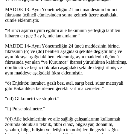
MADDE 13- Aynı Yönetmeliğin 21 inci maddesinin birinci
fıkrasına üçüncü cümlesinden sonra gelmek üzere aşağıdaki
cümle eklenmiştir.
“Birinci aşama uyum eğitimi aile hekiminin yerleştiği tarihten
itibaren en geç 3 ay içinde tamamlanır.”
MADDE 14- Aynı Yönetmeliğin 24 üncü maddesinin birinci
fıkrasının (ö) ve (dd) bentleri aşağıdaki şekilde değiştirilmiş ve
aynı fıkraya aşağıdaki bent eklenmiş, aynı maddenin üçüncü
fıkrasında yer alan “ve Kurumca” ibaresi yürürlükten kaldırılmış,
dördüncü ve beşinci fıkraları aşağıdaki şekilde değiştirilmiş ve
aynı maddeye aşağıdaki fıkra eklenmiştir.
“ö) Enjektör, intraket, gazlı bez, atel, sargı bezi, sütur materyali
gibi Bakanlıkça belirlenen gerekli sarf malzemeleri.”
“dd) Glikometri ve stripleri.”
“ll) Pulse oksimetre.”
“(4) Aile hekimlerinin ve aile sağlığı çalışanlarının kullanmak
zorunda oldukları teknik, tıbbi cihaz, bilgisayar, donanım,
yazılım, bilgi, bilişim ve iletişim teknolojileri ile gezici sağlık