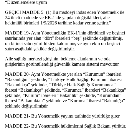
“Düzenlemelere uyum
GEÇİCİ MADDE 5- (1) Bu maddeyi ihdas eden Yönetmelik ile
24 üncü maddede ve EK-1’de yapılan değişiklikleri, aile
hekimliği birimleri 1/9/2026 tarihine kadar yerine getirir.”
MADDE 19- Aynı Yönetmeliğin EK-1’inin dördüncü ve beşinci
satırlarında yer alan “dört” ibareleri “beş” şeklinde değiştirilmiş,
on birinci satırı yürürlükten kaldırılmış ve aynı ekin on beşinci
satırı aşağıdaki şekilde değiştirilmiştir.
Aile sağlığı merkezi girişinin, bekleme alanlarının ve oda
girişlerinin görüntülendiği güvenlik kamera sistemi mevcuttur.
MADDE 20- Aynı Yönetmelikte yer alan “Kurumun” ibareleri
“Bakanlığın” şeklinde, “Türkiye Halk Sağlığı Kurumu” ibaresi
“Bakanlıkça” şeklinde, “Türkiye Halk Sağlığı Kurumunca”
ibaresi “Bakanlıkça” şeklinde, “Kurumca” ibareleri “Bakanlıkça”
şeklinde, “Kurum” ibareleri “Bakanlık” şeklinde, “Kurumdan”
ibaresi “Bakanlıktan” şeklinde ve “Kuruma” ibaresi “Bakanlığa”
şeklinde değiştirilmiştir.
MADDE 21- Bu Yönetmelik yayımı tarihinde yürürlüğe girer.
MADDE 22- Bu Yönetmelik hükümlerini Sağlık Bakanı yürütür.