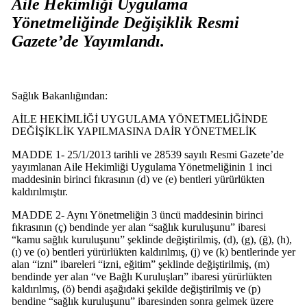
Aile Hekimliği Uygulama
Yönetmeliğinde Değişiklik Resmi
Gazete’de Yayımlandı.
Sağlık Bakanlığından:
AİLE HEKİMLİĞİ UYGULAMA YÖNETMELİĞİNDE
DEĞİŞİKLİK YAPILMASINA DAİR YÖNETMELİK
MADDE 1- 25/1/2013 tarihli ve 28539 sayılı Resmi Gazete’de
yayımlanan Aile Hekimliği Uygulama Yönetmeliğinin 1 inci
maddesinin birinci fıkrasının (d) ve (e) bentleri yürürlükten
kaldırılmıştır.
MADDE 2- Aynı Yönetmeliğin 3 üncü maddesinin birinci
fıkrasının (ç) bendinde yer alan “sağlık kuruluşunu” ibaresi
“kamu sağlık kuruluşunu” şeklinde değiştirilmiş, (d), (g), (ğ), (h),
(ı) ve (o) bentleri yürürlükten kaldırılmış, (j) ve (k) bentlerinde yer
alan “izni” ibareleri “izni, eğitim” şeklinde değiştirilmiş, (m)
bendinde yer alan “ve Bağlı Kuruluşları” ibaresi yürürlükten
kaldırılmış, (ö) bendi aşağıdaki şekilde değiştirilmiş ve (p)
bendine “sağlık kuruluşunu” ibaresinden sonra gelmek üzere