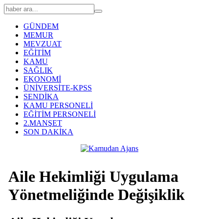
GÜNDEM
MEMUR
MEVZUAT
EĞİTİM
KAMU
SAĞLIK
EKONOMİ
ÜNİVERSİTE-KPSS
SENDİKA
KAMU PERSONELİ
EĞİTİM PERSONELİ
2.MANŞET
SON DAKİKA
Aile Hekimliği Uygulama
Yönetmeliğinde Değişiklik