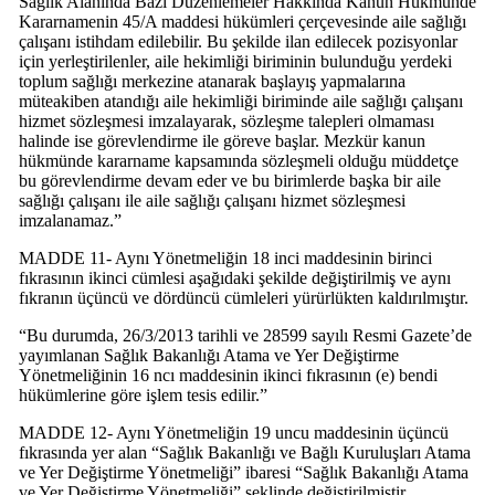
Sağlık Alanında Bazı Düzenlemeler Hakkında Kanun Hükmünde
Kararnamenin 45/A maddesi hükümleri çerçevesinde aile sağlığı
çalışanı istihdam edilebilir. Bu şekilde ilan edilecek pozisyonlar
için yerleştirilenler, aile hekimliği biriminin bulunduğu yerdeki
toplum sağlığı merkezine atanarak başlayış yapmalarına
müteakiben atandığı aile hekimliği biriminde aile sağlığı çalışanı
hizmet sözleşmesi imzalayarak, sözleşme talepleri olmaması
halinde ise görevlendirme ile göreve başlar. Mezkür kanun
hükmünde kararname kapsamında sözleşmeli olduğu müddetçe
bu görevlendirme devam eder ve bu birimlerde başka bir aile
sağlığı çalışanı ile aile sağlığı çalışanı hizmet sözleşmesi
imzalanamaz.”
MADDE 11- Aynı Yönetmeliğin 18 inci maddesinin birinci
fıkrasının ikinci cümlesi aşağıdaki şekilde değiştirilmiş ve aynı
fıkranın üçüncü ve dördüncü cümleleri yürürlükten kaldırılmıştır.
“Bu durumda, 26/3/2013 tarihli ve 28599 sayılı Resmi Gazete’de
yayımlanan Sağlık Bakanlığı Atama ve Yer Değiştirme
Yönetmeliğinin 16 ncı maddesinin ikinci fıkrasının (e) bendi
hükümlerine göre işlem tesis edilir.”
MADDE 12- Aynı Yönetmeliğin 19 uncu maddesinin üçüncü
fıkrasında yer alan “Sağlık Bakanlığı ve Bağlı Kuruluşları Atama
ve Yer Değiştirme Yönetmeliği” ibaresi “Sağlık Bakanlığı Atama
ve Yer Değiştirme Yönetmeliği” şeklinde değiştirilmiştir.