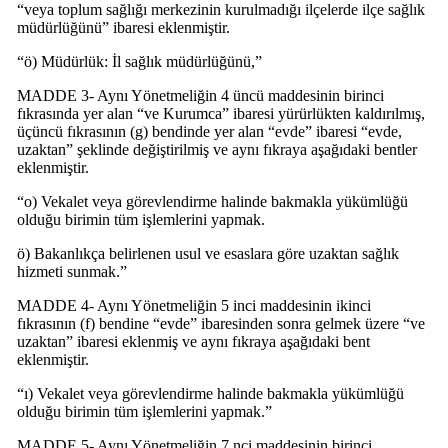
“veya toplum sağlığı merkezinin kurulmadığı ilçelerde ilçe sağlık
müdürlüğünü” ibaresi eklenmiştir.
“ö) Müdürlük: İl sağlık müdürlüğünü,”
MADDE 3- Aynı Yönetmeliğin 4 üncü maddesinin birinci
fıkrasında yer alan “ve Kurumca” ibaresi yürürlükten kaldırılmış,
üçüncü fıkrasının (g) bendinde yer alan “evde” ibaresi “evde,
uzaktan” şeklinde değiştirilmiş ve aynı fıkraya aşağıdaki bentler
eklenmiştir.
“o) Vekalet veya görevlendirme halinde bakmakla yükümlüğü
olduğu birimin tüm işlemlerini yapmak.
ö) Bakanlıkça belirlenen usul ve esaslara göre uzaktan sağlık
hizmeti sunmak.”
MADDE 4- Aynı Yönetmeliğin 5 inci maddesinin ikinci
fıkrasının (f) bendine “evde” ibaresinden sonra gelmek üzere “ve
uzaktan” ibaresi eklenmiş ve aynı fıkraya aşağıdaki bent
eklenmiştir.
“ı) Vekalet veya görevlendirme halinde bakmakla yükümlüğü
olduğu birimin tüm işlemlerini yapmak.”
MADDE 5- Aynı Yönetmeliğin 7 nci maddesinin birinci