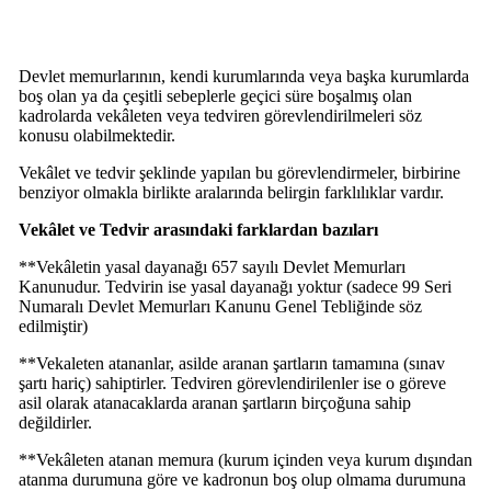
Devlet memurlarının, kendi kurumlarında veya başka kurumlarda
boş olan ya da çeşitli sebeplerle geçici süre boşalmış olan
kadrolarda vekâleten veya tedviren görevlendirilmeleri söz
konusu olabilmektedir.
Vekâlet ve tedvir şeklinde yapılan bu görevlendirmeler, birbirine
benziyor olmakla birlikte aralarında belirgin farklılıklar vardır.
Vekâlet ve Tedvir arasındaki farklardan bazıları
**Vekâletin yasal dayanağı 657 sayılı Devlet Memurları
Kanunudur. Tedvirin ise yasal dayanağı yoktur (sadece 99 Seri
Numaralı Devlet Memurları Kanunu Genel Tebliğinde söz
edilmiştir)
**Vekaleten atananlar, asilde aranan şartların tamamına (sınav
şartı hariç) sahiptirler. Tedviren görevlendirilenler ise o göreve
asil olarak atanacaklarda aranan şartların birçoğuna sahip
değildirler.
**Vekâleten atanan memura (kurum içinden veya kurum dışından
atanma durumuna göre ve kadronun boş olup olmama durumuna