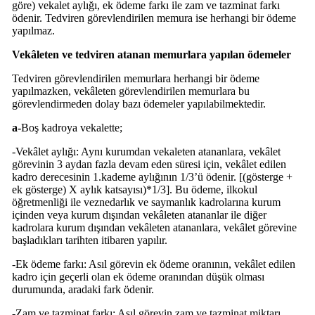
göre) vekalet aylığı, ek ödeme farkı ile zam ve tazminat farkı
ödenir. Tedviren görevlendirilen memura ise herhangi bir ödeme
yapılmaz.
Vekâleten ve tedviren atanan memurlara yapılan ödemeler
Tedviren görevlendirilen memurlara herhangi bir ödeme
yapılmazken, vekâleten görevlendirilen memurlara bu
görevlendirmeden dolay bazı ödemeler yapılabilmektedir.
a-
Boş kadroya vekalette;
-Vekâlet aylığı: Aynı kurumdan vekaleten atananlara, vekâlet
görevinin 3 aydan fazla devam eden süresi için, vekâlet edilen
kadro derecesinin 1.kademe aylığının 1/3’ü ödenir. [(gösterge +
ek gösterge) X aylık katsayısı)*1/3]. Bu ödeme, ilkokul
öğretmenliği ile veznedarlık ve saymanlık kadrolarına kurum
içinden veya kurum dışından vekâleten atananlar ile diğer
kadrolara kurum dışından vekâleten atananlara, vekâlet görevine
başladıkları tarihten itibaren yapılır.
-Ek ödeme farkı: Asıl görevin ek ödeme oranının, vekâlet edilen
kadro için geçerli olan ek ödeme oranından düşük olması
durumunda, aradaki fark ödenir.
-Zam ve tazminat farkı: Asıl görevin zam ve tazminat miktarı