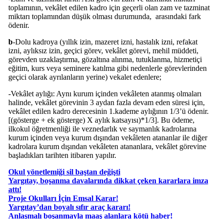
toplamının, vekâlet edilen kadro için geçerli olan zam ve tazminat
miktarı toplamından düşük olması durumunda, arasındaki fark
ödenir.
b
-Dolu kadroya (yıllık izin, mazeret izni, hastalık izni, refakat
izni, aylıksız izin, geçici görev, vekâlet görevi, mehil müddeti,
görevden uzaklaştırma, gözaltına alınma, tutuklanma, hizmetiçi
eğitim, kurs veya seminere katılma gibi nedenlerle görevlerinden
geçici olarak ayrılanların yerine) vekalet edenlere;
-Vekâlet aylığı: Aynı kurum içinden vekâleten atanmış olmaları
halinde, vekâlet görevinin 3 aydan fazla devam eden süresi için,
vekâlet edilen kadro derecesinin 1.kademe aylığının 1/3’ü ödenir.
[(gösterge + ek gösterge) X aylık katsayısı)*1/3]. Bu ödeme,
ilkokul öğretmenliği ile veznedarlık ve saymanlık kadrolarına
kurum içinden veya kurum dışından vekâleten atananlar ile diğer
kadrolara kurum dışından vekâleten atananlara, vekâlet görevine
başladıkları tarihten itibaren yapılır.
Okul yönetlemiği sil baştan değişti
Yargıtay, boşanma davalarında dikkat çeken kararlara imza
attı!
Proje Okulları İçin Emsal Karar!
Yargıtay’dan boyalı sıfır araç kararı!
Anlaşmalı boşanmayla maaş alanlara kötü haber!