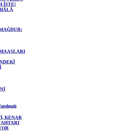
 İSTE!
 HÂLÂ
MAĞDUR:
 MAAŞLARI
İNDEKİ
İ
Nİ
apılmalı
İ, KENAR
NAHTARI
YOR