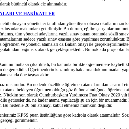
ılarak bütüncül olarak ele alınmalıdır.
ALARI VE HAKİKATLER
 ehil olmayan yöneticiler tarafından yönetiliyor olması okullarımızın ka
lmez insanlar makamlara getirilmiştir. Bu durum, eğitim çalışanlarının 
fırlamış, tüm yönetici adaylarına yazılı sınav puanı oranında sözlü sınav
amalarının sadece yazılı sınav esasına göre yapılması zorunluluktur.
 öğretmen ve yönetici atamaları da Bakan onayı ile gerçekleştirilmektedi
şkilatından bağımsız olarak gerçekleşmektedir. Bu noktada proje okulla
unu mutlaka çıkarılmalı, bu kanunla birlikte öğretmenlere kaybettikleri 
in de gereklidir. Öğretmenlerin kazanılmış haklarına dokunulmadan yapı
alamasında öne taşıyacaktır.
z unsurudur. Bu nedenle özellikle öğretmen atamalarından tasarruf etm
aşkın atama bekleyen öğretmen olduğu göz önüne alındığında öğretmen ata
mez. Nitekim son olarak Cumhurbaşkanı Yardımcısı Fuat Oktay 2020 yılı
 dile getirseler de, ne kadar atama yapılacağı şu an için bir muammadır
ir. Bu nedenle 20 bin atamayı kabul etmemiz mümkün değildir.
enlerimiz KPSS puan üstünlüğüne göre kadrolu olarak atanmalıdır. Sözle
 gerçeği görülmelidir.