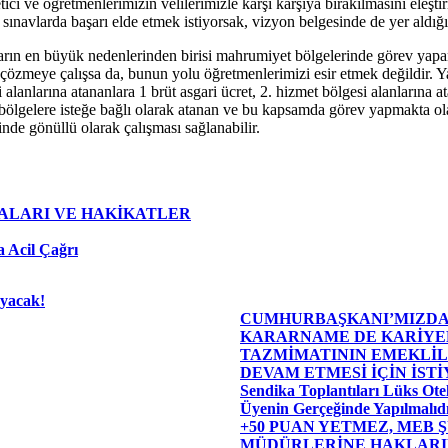
ici ve öğretmenlerimizin velilerimizle karşı karşıya bırakılmasını eleş
sınavlarda başarı elde etmek istiyorsak, vizyon belgesinde de yer aldığı 
ların en büyük nedenlerinden birisi mahrumiyet bölgelerinde görev yapa
özmeye çalışsa da, bunun yolu öğretmenlerimizi esir etmek değildir. Ya
alanlarına atananlara 1 brüt asgari ücret, 2. hizmet bölgesi alanlarına at
 bölgelere isteğe bağlı olarak atanan ve bu kapsamda görev yapmakta ola
de gönüllü olarak çalışması sağlanabilir.
ALARI VE HAKİKATLER
 Acil Çağrı
ayacak!
CUMHURBAŞKANI’MIZDA
KARARNAME DE KARİYE
TAZMİMATININ EMEKLİL
DEVAM ETMESİ İÇİN İST
Sendika Toplantıları Lüks Otel
Üyenin Gerçeğinde Yapılmalıdı
+50 PUAN YETMEZ, MEB 
MÜDÜRLERİNE HAKLARIN