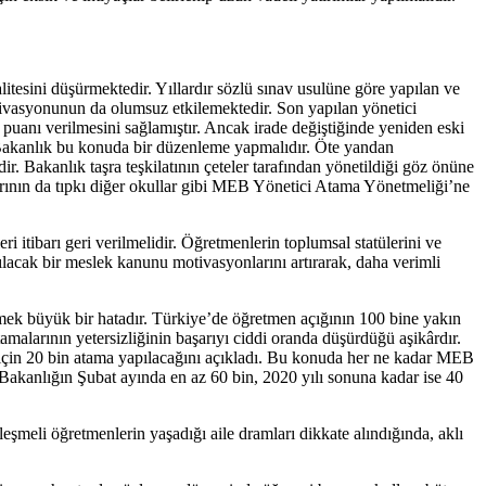
litesini düşürmektedir. Yıllardır sözlü sınav usulüne göre yapılan ve
motivasyonunun da olumsuz etkilemektedir. Son yapılan yönetici
 puanı verilmesini sağlamıştır. Ancak irade değiştiğinde yeniden eski
 Bakanlık bu konuda bir düzenleme yapmalıdır. Öte yandan
r. Bakanlık taşra teşkilatının çeteler tarafından yönetildiği göz önüne
rının da tıpkı diğer okullar gibi MEB Yönetici Atama Yönetmeliği’ne
itibarı geri verilmelidir. Öğretmenlerin toplumsal statülerini ve
lacak bir meslek kanunu motivasyonlarını artırarak, daha verimli
ek büyük bir hatadır. Türkiye’de öğretmen açığının 100 bine yakın
malarının yetersizliğinin başarıyı ciddi oranda düşürdüğü aşikârdır.
 için 20 bin atama yapılacağını açıkladı. Bu konuda her ne kadar MEB
. Bakanlığın Şubat ayında en az 60 bin, 2020 yılı sonuna kadar ise 40
şmeli öğretmenlerin yaşadığı aile dramları dikkate alındığında, aklı