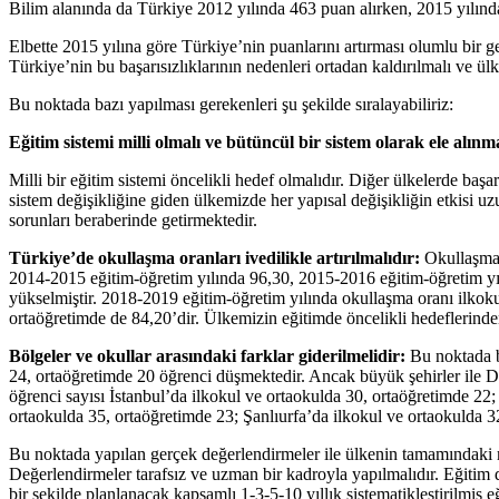
Bilim alanında da Türkiye 2012 yılında 463 puan alırken, 2015 yılınd
Elbette 2015 yılına göre Türkiye’nin puanlarını artırması olumlu bi
Türkiye’nin bu başarısızlıklarının nedenleri ortadan kaldırılmalı ve 
Bu noktada bazı yapılması gerekenleri şu şekilde sıralayabiliriz:
Eğitim sistemi milli olmalı ve bütüncül bir sistem olarak ele alınma
Milli bir eğitim sistemi öncelikli hedef olmalıdır. Diğer ülkelerde b
sistem değişikliğine giden ülkemizde her yapısal değişikliğin etkisi u
sorunları beraberinde getirmektedir.
Türkiye’de okullaşma oranları ivedilikle artırılmalıdır:
Okullaşma 
2014-2015 eğitim-öğretim yılında 96,30, 2015-2016 eğitim-öğretim yı
yükselmiştir. 2018-2019 eğitim-öğretim yılında okullaşma oranı ilko
ortaöğretimde de 84,20’dir. Ülkemizin eğitimde öncelikli hedeflerinde
Bölgeler ve okullar arasındaki farklar giderilmelidir:
Bu noktada b
24, ortaöğretimde 20 öğrenci düşmektedir. Ancak büyük şehirler ile 
öğrenci sayısı İstanbul’da ilkokul ve ortaokulda 30, ortaöğretimde 22
ortaokulda 35, ortaöğretimde 23; Şanlıurfa’da ilkokul ve ortaokulda 3
Bu noktada yapılan gerçek değerlendirmeler ile ülkenin tamamındaki 
Değerlendirmeler tarafsız ve uzman bir kadroyla yapılmalıdır. Eğitim dı
bir şekilde planlanacak kapsamlı 1-3-5-10 yıllık sistematikleştirilmiş e