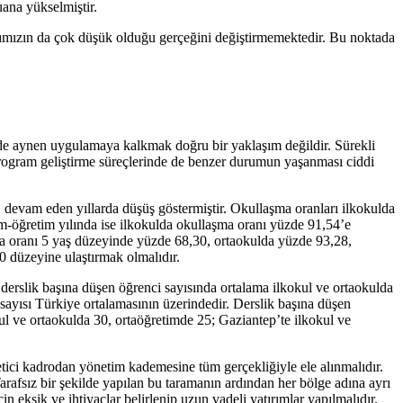
ana yükselmiştir.
rımızın da çok düşük olduğu gerçeğini değiştirmemektedir. Bu noktada
inde aynen uygulamaya kalkmak doğru bir yaklaşım değildir. Sürekli
e program geliştirme süreçlerinde de benzer durumun yaşanması ciddi
devam eden yıllarda düşüş göstermiştir. Okullaşma oranları ilkokulda
-öğretim yılında ise ilkokulda okullaşma oranı yüzde 91,54’e
a oranı 5 yaş düzeyinde yüzde 68,30, ortaokulda yüzde 93,28,
0 düzeyine ulaştırmak olmalıdır.
 derslik başına düşen öğrenci sayısında ortalama ilkokul ve ortaokulda
ayısı Türkiye ortalamasının üzerindedir. Derslik başına düşen
ul ve ortaokulda 30, ortaöğretimde 25; Gaziantep’te ilkokul ve
ici kadrodan yönetim kademesine tüm gerçekliğiyle ele alınmalıdır.
Tarafsız bir şekilde yapılan bu taramanın ardından her bölge adına ayrı
in eksik ve ihtiyaçlar belirlenip uzun vadeli yatırımlar yapılmalıdır.