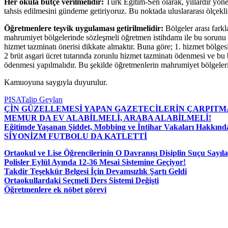
Her okula bütçe verilmelidir:
Türk Eğitim-Sen olarak, yıllardır yönet
tahsis edilmesini gündeme getiriyoruz. Bu noktada uluslararası ölçekli 
Öğretmenlere teşvik uygulaması getirilmelidir:
Bölgeler arası fark
mahrumiyet bölgelerinde sözleşmeli öğretmen istihdamı ile bu sorunu ç
hizmet tazminatı önerisi dikkate almaktır. Buna göre; 1. hizmet bölgesi 
2 brüt asgari ücret tutarında zorunlu hizmet tazminatı ödenmesi ve bu
ödenmesi yapılmalıdır. Bu şekilde öğretmenlerin mahrumiyet bölgelerin
Kamuoyuna saygıyla duyurulur.
PISA
Talip Geylan
ÇİN GÜZELLEMESİ YAPAN GAZETECİLERİN ÇARPITM
MEMUR DA EV ALABİLMELİ, ARABA ALABİLMELİ!
Eğitimde Yaşanan Şiddet, Mobbing ve İntihar Vakaları Hakkında
SİYONİZM FUTBOLU DA KATLETTİ
Ortaokul ve Lise Öğrencilerinin O Davranışı Disiplin Suçu Sayıl
Polisler Eylül Ayında 12-36 Mesai Sistemine Geçiyor!
Takdir Teşekkür Belgesi İçin Devamsızlık Şartı Geldi
Ortaokullardaki Seçmeli Ders Sistemi Değişti
Öğretmenlere ek nöbet görevi