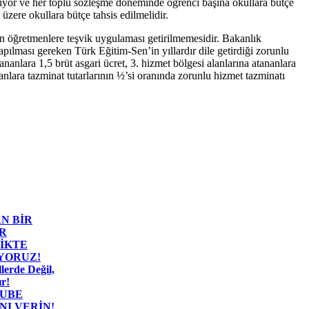
tiriyor ve her toplu sözleşme döneminde öğrenci başına okullara bütçe
üzere okullara bütçe tahsis edilmelidir.
n öğretmenlere teşvik uygulaması getirilmemesidir. Bakanlık
pılması gereken Türk Eğitim-Sen’in yıllardır dile getirdiği zorunlu
ananlara 1,5 brüt asgari ücret, 3. hizmet bölgesi alanlarına atananlara
nlara tazminat tutarlarının ½’si oranında zorunlu hizmet tazminatı
N BİR
R
İKTE
İYORUZ!
lerde Değil,
r!
ŞUBE
I VERİN!