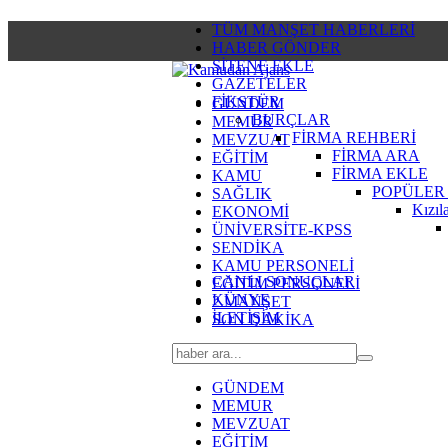
TÜM MANŞET HABERLERİ
HABER GÖNDER
SİTENE EKLE
GAZETELER
FİKSTÜR
GÜNDEM
BURÇLAR
MEMUR
FİRMA REHBERİ
MEVZUAT
FİRMA ARA
EĞİTİM
FİRMA EKLE
KAMU
POPÜLER
SAĞLIK
Kızıl
EKONOMİ
ÜNİVERSİTE-KPSS
SENDİKA
KAMU PERSONELİ
CANLI SONUÇLAR
EĞİTİM PERSONELİ
KÜNYE
2.MANŞET
İLETİŞİM
SON DAKİKA
GÜNDEM
MEMUR
MEVZUAT
EĞİTİM