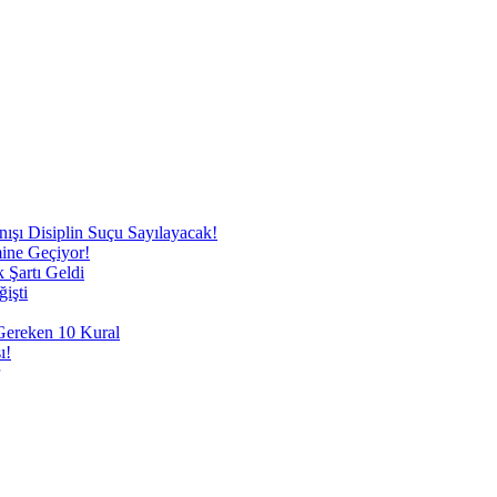
nışı Disiplin Suçu Sayılayacak!
mine Geçiyor!
 Şartı Geldi
işti
 Gereken 10 Kural
ı!