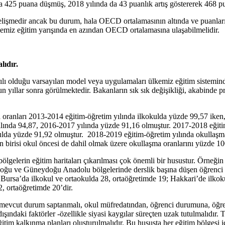
a 425 puana düşmüş, 2018 yılında da 43 puanlık artış göstererek 468 pu
r gelişmedir ancak bu durum, hala OECD ortalamasının altında ve puanla
ülkemiz eğitim yarışında en azından OECD ortalamasına ulaşabilmelidir.
lıdır.
aşarılı olduğu varsayılan model veya uygulamaları ülkemiz eğitim sistem
zun yıllar sonra görülmektedir. Bakanların sık sık değişikliği, akabind
oranları 2013-2014 eğitim-öğretim yılında ilkokulda yüzde 99,57 iken, 
lında 94,87, 2016-2017 yılında yüzde 91,16 olmuştur. 2017-2018 eğitim
kulda yüzde 91,92 olmuştur. 2018-2019 eğitim-öğretim yılında okullaşm
n birisi okul öncesi de dahil olmak üzere okullaşma oranlarını yüzde 10
ölgelerin eğitim haritaları çıkarılması çok önemli bir husustur. Örneğin
Doğu ve Güneydoğu Anadolu bölgelerinde derslik başına düşen öğrenci s
; Bursa’da ilkokul ve ortaokulda 28, ortaöğretimde 19; Hakkari’de ilkok
2, ortaöğretimde 20’dir.
mevcut durum saptanmalı, okul müfredatından, öğrenci durumuna, öğret
şındaki faktörler -özellikle siyasi kaygılar süreçten uzak tutulmalıdır. 
ğitim kalkınma planları oluşturulmalıdır. Bu hususta her eğitim bölgesi iç