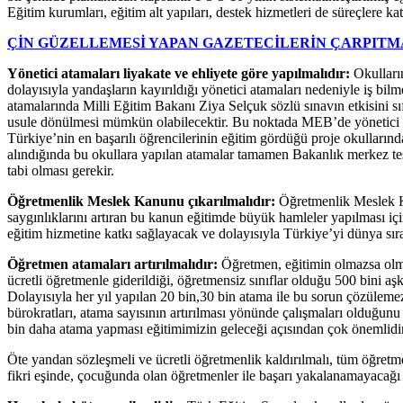
Eğitim kurumları, eğitim alt yapıları, destek hizmetleri de süreçlere kat
ÇİN GÜZELLEMESİ YAPAN GAZETECİLERİN ÇARPITM
Yönetici atamaları liyakate ve ehliyete göre yapılmalıdır:
Okulların
dolayısıyla yandaşların kayırıldığı yönetici atamaları nedeniyle iş bi
atamalarında Milli Eğitim Bakanı Ziya Selçuk sözlü sınavın etkisini sı
usule dönülmesi mümkün olabilecektir. Bu noktada MEB’de yönetici at
Türkiye’nin en başarılı öğrencilerinin eğitim gördüğü proje okullarında
alındığında bu okullara yapılan atamalar tamamen Bakanlık merkez te
tabi olması gerekir.
Öğretmenlik Meslek Kanunu çıkarılmalıdır:
Öğretmenlik Meslek Kan
saygınlıklarını artıran bu kanun eğitimde büyük hamleler yapılması iç
eğitim hizmetine katkı sağlayacak ve dolayısıyla Türkiye’yi dünya sır
Öğretmen atamaları artırılmalıdır:
Öğretmen, eğitimin olmazsa olma
ücretli öğretmenle giderildiği, öğretmensiz sınıflar olduğu 500 bini 
Dolayısıyla her yıl yapılan 20 bin,30 bin atama ile bu sorun çözüle
bürokratları, atama sayısının artırılması yönünde çalışmaları olduğunu
bin daha atama yapması eğitimimizin geleceği açısından çok önemlid
Öte yandan sözleşmeli ve ücretli öğretmenlik kaldırılmalı, tüm öğretm
fikri eşinde, çocuğunda olan öğretmenler ile başarı yakalanamayacağı