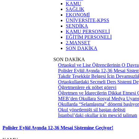
KAMU
SAĞLIK
EKONOMİ
ÜNİVERSİTE-KPSS
SENDİKA
KAMU PERSONELİ
EĞİTİM PERSONELİ
2.MANŞET
SON DAKİKA
SON DAKİKA
Ortaokul ve Lise Öğrencilerinin O Davra
Polisler Eylül Ayında 12-36 Mesai Siste
Takdir Teşekkür Belgesi İçin Devamsızlık
Ortaokullardaki Seçmeli Ders Sistemi Değ
Öğretmenlere ek nöbet görevi
Öğretmen ve İdarecilerin Dikkat Etmesi
MEB’den Okullara Sosyal Medya Uyarıs
Okullarda “Selamlaşma” dönemi başlıyor
Okul yönetlemiği sil baştan değişti
İstanbul’daki okullar için mescid talimatı
Polisler Eylül Ayında 12-36 Mesai Sistemine Geçiyor!