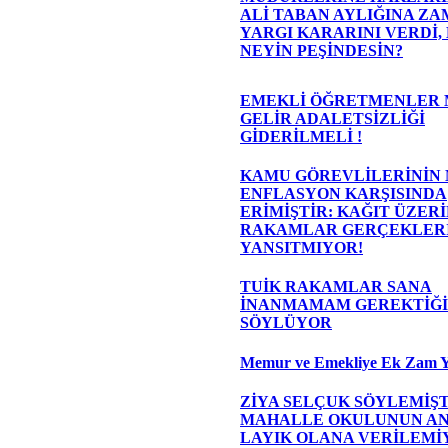
ALİ TABAN AYLIĞINA ZAM
YARGI KARARINI VERDİ,
NEYİN PEŞİNDESİN?
EMEKLİ ÖĞRETMENLER 
GELİR ADALETSİZLİĞİ
GİDERİLMELİ !
KAMU GÖREVLİLERİNİN
ENFLASYON KARŞISINDA
ERİMİŞTİR: KAĞIT ÜZER
RAKAMLAR GERÇEKLER
YANSITMIYOR!
TUİK RAKAMLAR SANA
İNANMAMAM GEREKTİĞİ
SÖYLÜYOR
Memur ve Emekliye Ek Zam Y
ZİYA SELÇUK SÖYLEMİŞT
MAHALLE OKULUNUN A
LAYIK OLANA VERİLEMİ