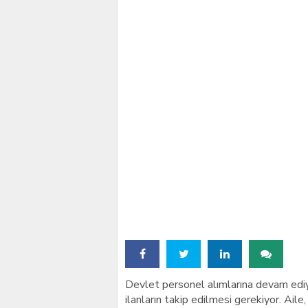
İstanbul’daki okullar içi
Devlet personel alımlarına devam ediyo
ilanların takip edilmesi gerekiyor. Ai