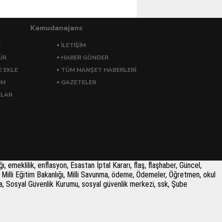
Kamudanajans
E
İLETİŞİM
ÜR
HABER GÖNDER
E EKLE
TÜM MANŞET HABERLERİ
İM
GAZETELER
RLAR
 emeklilik, enflasyon, Esastan İptal Kararı, flaş, flaşhaber, Güncel,
Milli Eğitim Bakanlığı, Milli Savunma, ödeme, Ödemeler, Öğretmen, okul
lama, Sosyal Güvenlik Kurumu, sosyal güvenlik merkezi, ssk, Şube