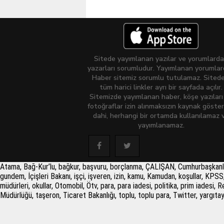
Sitede yayımlanan yazılar ve yorumlard
yazarları sorumludur. Yayımlanan yorumla
Haber sitemiz sorumlu tutulamaz. Sitede
tüm harici linkler ayrı bir sayfada açılır.
Sitemizde yayımlanan haber, köşe yazıları
fotoğraflar izin alınmaksızın kaynak göster
dahi, herhangi bir ortamda kullanılamaz 
yayımlanamaz.
Atama, Bağ-Kur’lu, bağkur, başvuru, borçlanma, ÇALIŞAN, Cumhurbaşkanlığı, d
gundem, İçişleri Bakanı, işçi, işveren, izin, kamu, Kamudan, koşullar, K
müdürleri, okullar, Otomobil, Ötv, para, para iadesi, politika, prim iades
Müdürlüğü, taşeron, Ticaret Bakanlığı, toplu, toplu para, Twitter, yargıta