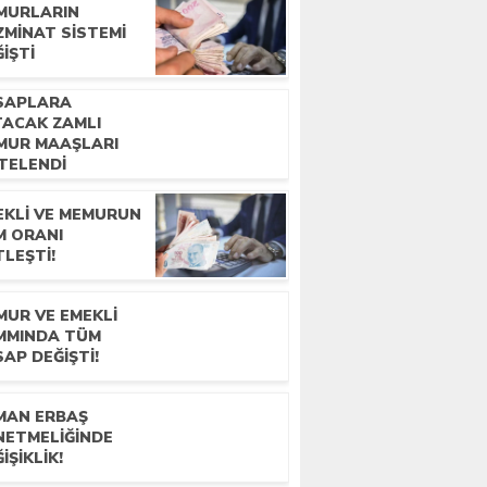
MURLARIN
ZMINAT SISTEMI
IŞTI
SAPLARA
TACAK ZAMLI
MUR MAAŞLARI
STELENDI
EKLI VE MEMURUN
M ORANI
LEŞTI!
MUR VE EMEKLI
MMINDA TÜM
AP DEĞIŞTI!
MAN ERBAŞ
NETMELIĞINDE
IŞIKLIK!