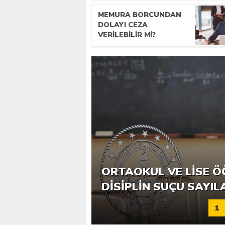
MEMURA BORCUNDAN
DOLAYI CEZA
VERILEBILIR MI?
ORTAOKUL VE LISE Ö
ÖĞRETMENLERE EK N
DISIPLIN SUÇU SAYIL
1