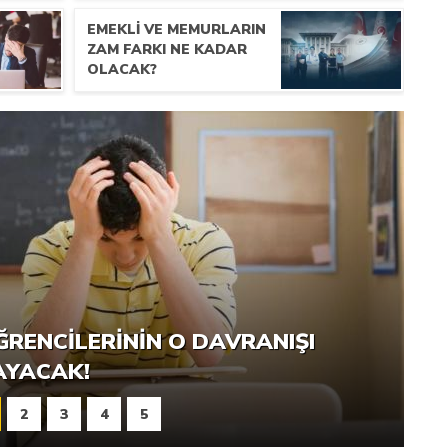
EMEKLI VE MEMURLARIN
ZAM FARKI NE KADAR
OLACAK?
ĞRENCILERININ O DAVRANIŞI
ÖBET GÖREVI
AYACAK!
2
3
4
5