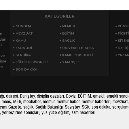
KATEGORİLER
GÜNDEM
MEMUR
KÜNY
an
MEVZUAT
EĞİTİM
FİKST
rdan
KAMU
SAĞLIK
SİTEN
ki
EKONOMİ
ÜNİVERSİTE-KPSS
İLETİŞ
SENDİKA
KAMU PERSONELİ
YAZA
 ve
ilse
EĞİTİM PERSONELİ
2.MANŞET
ve
SON DAKİKA
airesi, Danıştay, disiplin cezaları, Döviz, EĞİTİM, emekli, emekli sandığı,
PSS, maaş, MEB, mebhaber, memur, memur haber, memur haberleri, mevzuat, 
i, Resmi Gazete, sağlık, Sağlık Bakanlığı, Sayıştay, SGK, son dakika, sorgu
y, yerleştirme sonuçları, yüz yüze eğitim, zam haberleri