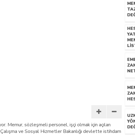
ME
TA
n mescid talimatı
DEĞ
HE
YA
ME
LI
EM
ZA
NET
ME
ZA
HES
UZ
YÖ
r. Memur, sözleşmeli personel, işçi olmak için açılan
DEĞ
le, Çalışma ve Sosyal Hizmetler Bakanlığı devlette istihdam