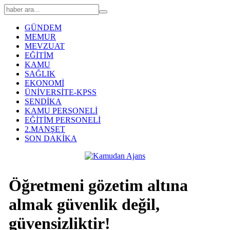
GÜNDEM
MEMUR
MEVZUAT
EĞİTİM
KAMU
SAĞLIK
EKONOMİ
ÜNİVERSİTE-KPSS
SENDİKA
KAMU PERSONELİ
EĞİTİM PERSONELİ
2.MANŞET
SON DAKİKA
Öğretmeni gözetim altına
almak güvenlik değil,
güvensizliktir!