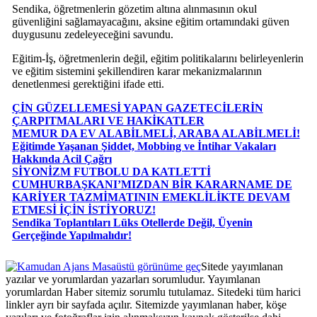
Sendika, öğretmenlerin gözetim altına alınmasının okul
güvenliğini sağlamayacağını, aksine eğitim ortamındaki güven
duygusunu zedeleyeceğini savundu.
Eğitim-İş, öğretmenlerin değil, eğitim politikalarını belirleyenlerin
ve eğitim sistemini şekillendiren karar mekanizmalarının
denetlenmesi gerektiğini ifade etti.
ÇİN GÜZELLEMESİ YAPAN GAZETECİLERİN
ÇARPITMALARI VE HAKİKATLER
MEMUR DA EV ALABİLMELİ, ARABA ALABİLMELİ!
Eğitimde Yaşanan Şiddet, Mobbing ve İntihar Vakaları
Hakkında Acil Çağrı
SİYONİZM FUTBOLU DA KATLETTİ
CUMHURBAŞKANI’MIZDAN BİR KARARNAME DE
KARİYER TAZMİMATININ EMEKLİLİKTE DEVAM
ETMESİ İÇİN İSTİYORUZ!
Sendika Toplantıları Lüks Otellerde Değil, Üyenin
Gerçeğinde Yapılmalıdır!
Masaüstü görünüme geç
Sitede yayımlanan
yazılar ve yorumlardan yazarları sorumludur. Yayımlanan
yorumlardan Haber sitemiz sorumlu tutulamaz. Sitedeki tüm harici
linkler ayrı bir sayfada açılır. Sitemizde yayımlanan haber, köşe