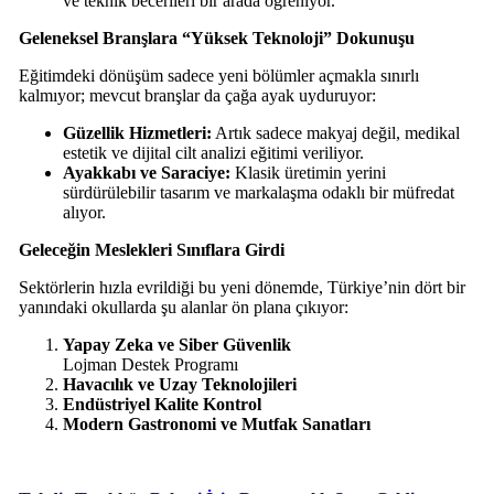
ve teknik becerileri bir arada öğreniyor.
Geleneksel Branşlara “Yüksek Teknoloji” Dokunuşu
Eğitimdeki dönüşüm sadece yeni bölümler açmakla sınırlı
kalmıyor; mevcut branşlar da çağa ayak uyduruyor:
Güzellik Hizmetleri:
Artık sadece makyaj değil, medikal
estetik ve dijital cilt analizi eğitimi veriliyor.
Ayakkabı ve Saraciye:
Klasik üretimin yerini
sürdürülebilir tasarım ve markalaşma odaklı bir müfredat
alıyor.
Geleceğin Meslekleri Sınıflara Girdi
Sektörlerin hızla evrildiği bu yeni dönemde, Türkiye’nin dört bir
yanındaki okullarda şu alanlar ön plana çıkıyor:
Yapay Zeka ve Siber Güvenlik
Lojman Destek Programı
Havacılık ve Uzay Teknolojileri
Endüstriyel Kalite Kontrol
Modern Gastronomi ve Mutfak Sanatları