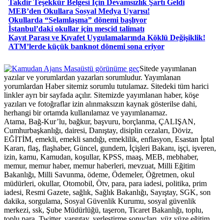
Takdir Teşekkür Belgesi İçin Devamsızlık Şartı Geldi
MEB’den Okullara Sosyal Medya Uyarısı!
Okullarda “Selamlaşma” dönemi başlıyor
İstanbul’daki okullar için mescid talimatı
Kayıt Parası ve Kıyafet Uygulamalarında Köklü Değişiklik!
ATM’lerde küçük banknot dönemi sona eriyor
Masaüstü görünüme geç
Sitede yayımlanan
yazılar ve yorumlardan yazarları sorumludur. Yayımlanan
yorumlardan Haber sitemiz sorumlu tutulamaz. Sitedeki tüm harici
linkler ayrı bir sayfada açılır. Sitemizde yayımlanan haber, köşe
yazıları ve fotoğraflar izin alınmaksızın kaynak gösterilse dahi,
herhangi bir ortamda kullanılamaz ve yayımlanamaz.
Atama, Bağ-Kur’lu, bağkur, başvuru, borçlanma, ÇALIŞAN,
Cumhurbaşkanlığı, dairesi, Danıştay, disiplin cezaları, Döviz,
EĞİTİM, emekli, emekli sandığı, emeklilik, enflasyon, Esastan İptal
Kararı, flaş, flaşhaber, Güncel, gundem, İçişleri Bakanı, işçi, işveren,
izin, kamu, Kamudan, koşullar, KPSS, maaş, MEB, mebhaber,
memur, memur haber, memur haberleri, mevzuat, Milli Eğitim
Bakanlığı, Milli Savunma, ödeme, Ödemeler, Öğretmen, okul
müdürleri, okullar, Otomobil, Ötv, para, para iadesi, politika, prim
iadesi, Resmi Gazete, sağlık, Sağlık Bakanlığı, Sayıştay, SGK, son
dakika, sorgulama, Sosyal Güvenlik Kurumu, sosyal güvenlik
merkezi, ssk, Şube Müdürlüğü, taşeron, Ticaret Bakanlığı, toplu,
toplu para, Twitter, yargıtay, yerleştirme sonuçları, yüz yüze eğitim,