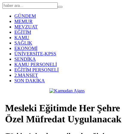
GÜNDEM
MEMUR
MEVZUAT
EĞİTİM
KAMU
SAĞLIK
EKONOMİ
ÜNİVERSİTE-KPSS
SENDİKA
KAMU PERSONELİ
EĞİTİM PERSONELİ
2.MANŞET
SON DAKİKA
Mesleki Eğitimde Her Şehre
Özel Müfredat Uygulanacak