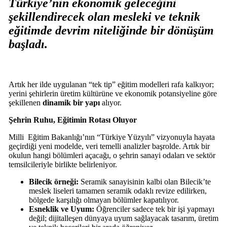
Türkiye’nin ekonomik geleceğini
şekillendirecek olan mesleki ve teknik
eğitimde devrim niteliğinde bir dönüşüm
başladı.
Artık her ilde uygulanan “tek tip” eğitim modelleri rafa kalkıyor;
yerini şehirlerin üretim kültürüne ve ekonomik potansiyeline göre
şekillenen
dinamik bir yapı
alıyor.
Şehrin Ruhu, Eğitimin Rotası Oluyor
Milli
Eğitim
Bakanlığı’nın “Türkiye Yüzyılı” vizyonuyla hayata
geçirdiği yeni modelde, veri temelli analizler başrolde. Artık bir
okulun hangi bölümleri açacağı, o şehrin sanayi odaları ve sektör
temsilcileriyle birlikte belirleniyor.
Bilecik örneği:
Seramik sanayisinin kalbi olan Bilecik’te
meslek liseleri tamamen seramik odaklı revize edilirken,
bölgede karşılığı olmayan bölümler kapatılıyor.
Esneklik ve Uyum:
Öğrenciler sadece tek bir işi yapmayı
değil; dijitalleşen dünyaya uyum sağlayacak tasarım, üretim