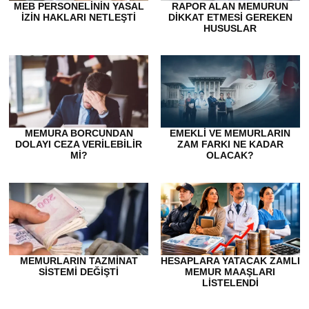
MEB PERSONELININ YASAL
RAPOR ALAN MEMURUN
İZIN HAKLARI NETLEŞTI
DİKKAT ETMESİ GEREKEN
HUSUSLAR
MEMURA BORCUNDAN
EMEKLI VE MEMURLARIN
DOLAYI CEZA VERILEBILIR
ZAM FARKI NE KADAR
MI?
OLACAK?
MEMURLARIN TAZMINAT
HESAPLARA YATACAK ZAMLI
SISTEMI DEĞIŞTI
MEMUR MAAŞLARI
LISTELENDI