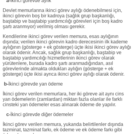
a-
İkinci görevde aylık
Devlet memurlarına ikinci görev aylığı ödenebilmesi için,
ikinci görevin boş bir kadroya (sağlık grup başkanlığı,
baştabip ve baştabip yardımcılığı görevleri için boş kadro
şartı aranmıyor) verilmiş olması gerekir.
Kendilerine ikinci görev verilen memura, esas aylığının
dışında; verilen ikinci görevin kadro derecesinin ilk kademe
aylığının (gösterge + ek gösterge) üçte ikisi ikinci görev aylığı
olarak ödenir. Ancak, sağlık grup başkanlığı, baştabip ve
baştabip yardımcılığı hizmetlerinin ikinci görev olarak
yürütenlere, burada kadro şartı aranmadığından, asıl
görevlerinde almakta oldukları aylığın (gösterge + ek
gösterge) üçte ikisi ayrıca ikinci görev aylığı olarak ödenir.
b-
İkinci görevde yan ödeme
İkinci görev verilen memurlara, her iki göreve ait aynı cins
yan ödemelerin (zamlardan) miktarı fazla olanlar ile farklı
cinsteki yan ödemeler esas alınarak ödeme de yapılır.
c-
İkinci görevde diğer ödemeler
İkinci görev verilen memura, yukarıda belirtilenler dışında
tazminat, tazminat farkı, ek ödeme ve ek ödeme farkı gibi