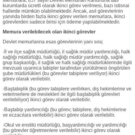
Memurlara, 657 sayılı Devlet Memurları Kanununa tabi
kurumlarda ücretli olarak ikinci görev verilmesi, bazı istisnai
hallerde mümkün olabilmektedir. Ancak, asıl görevlerinin
yanında birden fazla ikinci görev verilen memurlara, ikinci
görevlerden sadece birisi için ödeme yapılabilmektedir.
Memura verilebilecek olan ikinci görevler
Devlet memurlarına esas görevlerinin yanı sıra;
-İl ve ilçe sağlık müdürlüğü, il sağlık müdür yardımcılığı, halk
sağlığı müdürlüğü, halk sağlığı müdür yardımcılığı, sağlık
grup başkanlığı, il sağlık ve halk sağlığı müdürlüklerinde ilgili
mevzuatı uyarınca tabipler tarafından yürütülmesi öngörülen
şube müdürlükleri (bu görevler tabiplere veriliyor) ikinci
görev olarak verilebilir.
-Baştabiplik (bu görev tabiplere verilirken, diş hekimlerine ve
veterinerlere de meslekleri ile ilgili baştabiplik görevleri
verilebiliyor) ikinci görev olarak verilebilir.
-Baştabip yardımcılığı (bu görev; tabiplere, diş hekimlerine
ve eczacılara verilebilir) ikinci görev olarak verilebilir.
-Okul ve enstitü müdürlüğü, başyardımcılığı ve yardımcılığı
(bu görevler öğretmenlere verilebilir) ikinci görev olarak