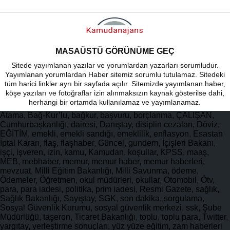
MASAÜSTÜ GÖRÜNÜME GEÇ
Sitede yayımlanan yazılar ve yorumlardan yazarları sorumludur.
Yayımlanan yorumlardan Haber sitemiz sorumlu tutulamaz. Sitedeki
tüm harici linkler ayrı bir sayfada açılır. Sitemizde yayımlanan haber,
köşe yazıları ve fotoğraflar izin alınmaksızın kaynak gösterilse dahi,
herhangi bir ortamda kullanılamaz ve yayımlanamaz.
Atama, Bağ-Kur’lu, bağkur, başvuru, borçlanma, ÇALIŞAN,
Cumhurbaşkanlığı, dairesi, Danıştay, disiplin cezaları, Döviz,
EĞİTİM, emekli, emekli sandığı, emeklilik, enflasyon, Esastan
İptal Kararı, flaş, flaşhaber, Güncel, gundem, İçişleri Bakanı,
işçi, işveren, izin, kamu, Kamudan, koşullar, KPSS, maaş,
MEB, mebhaber, memur, memur haber, memur haberleri,
mevzuat, Milli Eğitim Bakanlığı, Milli Savunma, ödeme,
Ödemeler, Öğretmen, okul müdürleri, okullar, Otomobil, Ötv,
para, para iadesi, politika, prim iadesi, Resmi Gazete, sağlık,
Sağlık Bakanlığı, Sayıştay, SGK, son dakika, sorgulama,
Sosyal Güvenlik Kurumu, sosyal güvenlik merkezi, ssk, Şube
Müdürlüğü, taşeron, Ticaret Bakanlığı, toplu, toplu para, Twitter,
yargıtay, yerleştirme sonuçları, yüz yüze eğitim, zam haberleri