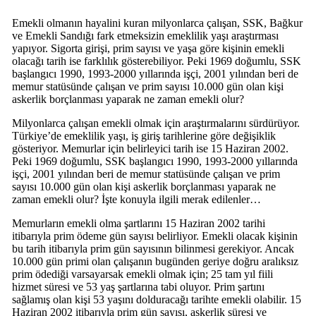
Emekli olmanın hayalini kuran milyonlarca çalışan, SSK, Bağkur
ve Emekli Sandığı fark etmeksizin emeklilik yaşı araştırması
yapıyor. Sigorta girişi, prim sayısı ve yaşa göre kişinin emekli
olacağı tarih ise farklılık gösterebiliyor. Peki 1969 doğumlu, SSK
başlangıcı 1990, 1993-2000 yıllarında işçi, 2001 yılından beri de
memur statüsünde çalışan ve prim sayısı 10.000 gün olan kişi
askerlik borçlanması yaparak ne zaman emekli olur?
Milyonlarca çalışan emekli olmak için araştırmalarını sürdürüyor.
Türkiye’de emeklilik yaşı, iş giriş tarihlerine göre değişiklik
gösteriyor. Memurlar için belirleyici tarih ise 15 Haziran 2002.
Peki 1969 doğumlu, SSK başlangıcı 1990, 1993-2000 yıllarında
işçi, 2001 yılından beri de memur statüsünde çalışan ve prim
sayısı 10.000 gün olan kişi askerlik borçlanması yaparak ne
zaman emekli olur? İşte konuyla ilgili merak edilenler…
Memurların emekli olma şartlarını 15 Haziran 2002 tarihi
itibarıyla prim ödeme gün sayısı belirliyor. Emekli olacak kişinin
bu tarih itibarıyla prim gün sayısının bilinmesi gerekiyor. Ancak
10.000 gün primi olan çalışanın bugünden geriye doğru aralıksız
prim ödediği varsayarsak emekli olmak için; 25 tam yıl fiili
hizmet süresi ve 53 yaş şartlarına tabi oluyor. Prim şartını
sağlamış olan kişi 53 yaşını dolduracağı tarihte emekli olabilir. 15
Haziran 2002 itibarıyla prim gün sayısı, askerlik süresi ve