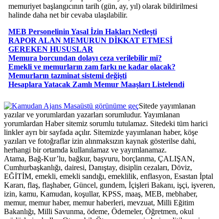
memuriyet başlangıcının tarih (gün, ay, yıl) olarak bildirilmesi
halinde daha net bir cevaba ulaşılabilir.
MEB Personelinin Yasal İzin Hakları Netleşti
RAPOR ALAN MEMURUN DİKKAT ETMESİ
GEREKEN HUSUSLAR
Memura borcundan dolayı ceza verilebilir mi?
Emekli ve memurların zam farkı ne kadar olacak?
Memurların tazminat sistemi değişti
Hesaplara Yatacak Zamlı Memur Maaşları Listelendi
Masaüstü görünüme geç
Sitede yayımlanan
yazılar ve yorumlardan yazarları sorumludur. Yayımlanan
yorumlardan Haber sitemiz sorumlu tutulamaz. Sitedeki tüm harici
linkler ayrı bir sayfada açılır. Sitemizde yayımlanan haber, köşe
yazıları ve fotoğraflar izin alınmaksızın kaynak gösterilse dahi,
herhangi bir ortamda kullanılamaz ve yayımlanamaz.
Atama, Bağ-Kur’lu, bağkur, başvuru, borçlanma, ÇALIŞAN,
Cumhurbaşkanlığı, dairesi, Danıştay, disiplin cezaları, Döviz,
EĞİTİM, emekli, emekli sandığı, emeklilik, enflasyon, Esastan İptal
Kararı, flaş, flaşhaber, Güncel, gundem, İçişleri Bakanı, işçi, işveren,
izin, kamu, Kamudan, koşullar, KPSS, maaş, MEB, mebhaber,
memur, memur haber, memur haberleri, mevzuat, Milli Eğitim
Bakanlığı, Milli Savunma, ödeme, Ödemeler, Öğretmen, okul