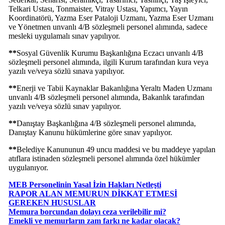
Telkari Ustası, Tonmaister, Vitray Ustası, Yapımcı, Yayın
Koordinatörü, Yazma Eser Pataloji Uzmanı, Yazma Eser Uzmanı
ve Yönetmen unvanlı 4/B sözleşmeli personel alımında, sadece
mesleki uygulamalı sınav yapılıyor.
**
Sosyal Güvenlik Kurumu Başkanlığına Eczacı unvanlı 4/B
sözleşmeli personel alımında, ilgili Kurum tarafından kura veya
yazılı ve/veya sözlü sınava yapılıyor.
**
Enerji ve Tabii Kaynaklar Bakanlığına Yeraltı Maden Uzmanı
unvanlı 4/B sözleşmeli personel alımında, Bakanlık tarafından
yazılı ve/veya sözlü sınav yapılıyor.
**
Danıştay Başkanlığına 4/B sözleşmeli personel alımında,
Danıştay Kanunu hükümlerine göre sınav yapılıyor.
**
Belediye Kanununun 49 uncu maddesi ve bu maddeye yapılan
atıflara istinaden sözleşmeli personel alımında özel hükümler
uygulanıyor.
MEB Personelinin Yasal İzin Hakları Netleşti
RAPOR ALAN MEMURUN DİKKAT ETMESİ
GEREKEN HUSUSLAR
Memura borcundan dolayı ceza verilebilir mi?
Emekli ve memurların zam farkı ne kadar olacak?