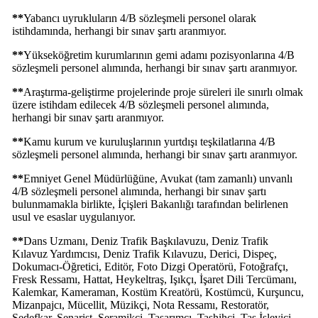
**
Yabancı uyrukluların 4/B sözleşmeli personel olarak
istihdamında, herhangi bir sınav şartı aranmıyor.
**
Yükseköğretim kurumlarının gemi adamı pozisyonlarına 4/B
sözleşmeli personel alımında, herhangi bir sınav şartı aranmıyor.
**
Araştırma-geliştirme projelerinde proje süreleri ile sınırlı olmak
üzere istihdam edilecek 4/B sözleşmeli personel alımında,
herhangi bir sınav şartı aranmıyor.
**
Kamu kurum ve kuruluşlarının yurtdışı teşkilatlarına 4/B
sözleşmeli personel alımında, herhangi bir sınav şartı aranmıyor.
**
Emniyet Genel Müdürlüğüne, Avukat (tam zamanlı) unvanlı
4/B sözleşmeli personel alımında, herhangi bir sınav şartı
bulunmamakla birlikte, İçişleri Bakanlığı tarafından belirlenen
usul ve esaslar uygulanıyor.
**
Dans Uzmanı, Deniz Trafik Başkılavuzu, Deniz Trafik
Kılavuz Yardımcısı, Deniz Trafik Kılavuzu, Derici, Dispeç,
Dokumacı-Öğretici, Editör, Foto Dizgi Operatörü, Fotoğrafçı,
Fresk Ressamı, Hattat, Heykeltraş, Işıkçı, İşaret Dili Tercümanı,
Kalemkar, Kameraman, Kostüm Kreatörü, Kostümcü, Kurşuncu,
Mizanpajcı, Mücellit, Müzikçi, Nota Ressamı, Restoratör,
Sedefkar, Senarist, Seramikçi, Tasarımcı, Tashihçi, Taş İşleyici,