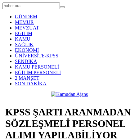
GÜNDEM
MEMUR
MEVZUAT
EĞİTİM
KAMU
SAĞLIK
EKONOMİ
ÜNİVERSİTE-KPSS
SENDİKA
KAMU PERSONELİ
EĞİTİM PERSONELİ
2.MANŞET
SON DAKİKA
KPSS ŞARTI ARANMADAN
SÖZLEŞMELİ PERSONEL
ALIMI YAPILABİLİYOR