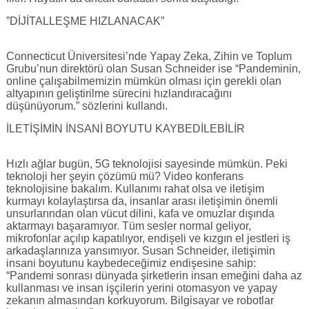
”DİJİTALLEŞME HIZLANACAK”
Connecticut Üniversitesi’nde Yapay Zeka, Zihin ve Toplum
Grubu’nun direktörü olan Susan Schneider ise “Pandeminin,
online çalışabilmemizin mümkün olması için gerekli olan
altyapının geliştirilme sürecini hızlandıracağını
düşünüyorum.” sözlerini kullandı.
İLETİŞİMİN İNSANİ BOYUTU KAYBEDİLEBİLİR
Hızlı ağlar bugün, 5G teknolojisi sayesinde mümkün. Peki
teknoloji her şeyin çözümü mü? Video konferans
teknolojisine bakalım. Kullanımı rahat olsa ve iletişim
kurmayı kolaylaştırsa da, insanlar arası iletişimin önemli
unsurlarından olan vücut dilini, kafa ve omuzlar dışında
aktarmayı başaramıyor. Tüm sesler normal geliyor,
mikrofonlar açılıp kapatılıyor, endişeli ve kızgın el jestleri iş
arkadaşlarınıza yansımıyor. Susan Schneider, iletişimin
insani boyutunu kaybedeceğimiz endişesine sahip:
“Pandemi sonrası dünyada şirketlerin insan emeğini daha az
kullanması ve insan işçilerin yerini otomasyon ve yapay
zekanın almasından korkuyorum. Bilgisayar ve robotlar