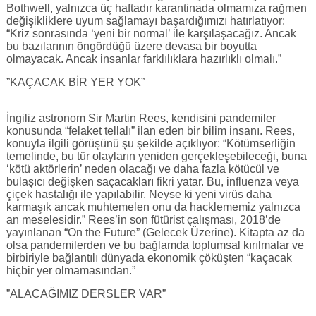
Bothwell, yalnızca üç haftadır karantinada olmamıza rağmen
değişikliklere uyum sağlamayı başardığımızı hatırlatıyor:
“Kriz sonrasında ‘yeni bir normal’ ile karşılaşacağız. Ancak
bu bazılarının öngördüğü üzere devasa bir boyutta
olmayacak. Ancak insanlar farklılıklara hazırlıklı olmalı.”
”KAÇACAK BİR YER YOK”
İngiliz astronom Sir Martin Rees, kendisini pandemiler
konusunda “felaket tellalı” ilan eden bir bilim insanı. Rees,
konuyla ilgili görüşünü şu şekilde açıklıyor: “Kötümserliğin
temelinde, bu tür olayların yeniden gerçekleşebileceği, buna
‘kötü aktörlerin’ neden olacağı ve daha fazla kötücül ve
bulaşıcı değişken saçacakları fikri yatar. Bu, influenza veya
çiçek hastalığı ile yapılabilir. Neyse ki yeni virüs daha
karmaşık ancak muhtemelen onu da hacklememiz yalnızca
an meselesidir.” Rees’in son fütürist çalışması, 2018’de
yayınlanan “On the Future” (Gelecek Üzerine). Kitapta az da
olsa pandemilerden ve bu bağlamda toplumsal kırılmalar ve
birbiriyle bağlantılı dünyada ekonomik çöküşten “kaçacak
hiçbir yer olmamasından.”
”ALACAĞIMIZ DERSLER VAR”