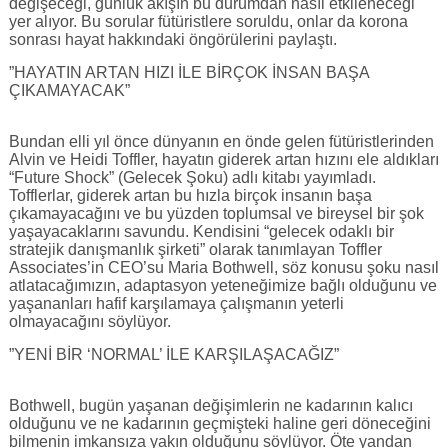
değişeceği, günlük akışın bu durumdan nasıl etkileneceği
yer alıyor. Bu sorular fütüristlere soruldu, onlar da korona
sonrası hayat hakkındaki öngörülerini paylaştı.
”HAYATIN ARTAN HIZI İLE BİRÇOK İNSAN BAŞA
ÇIKAMAYACAK”
Bundan elli yıl önce dünyanın en önde gelen fütüristlerinden
Alvin ve Heidi Toffler, hayatın giderek artan hızını ele aldıkları
“Future Shock” (Gelecek Şoku) adlı kitabı yayımladı.
Tofflerlar, giderek artan bu hızla birçok insanın başa
çıkamayacağını ve bu yüzden toplumsal ve bireysel bir şok
yaşayacaklarını savundu. Kendisini “gelecek odaklı bir
stratejik danışmanlık şirketi” olarak tanımlayan Toffler
Associates’in CEO’su Maria Bothwell, söz konusu şoku nasıl
atlatacağımızın, adaptasyon yeteneğimize bağlı olduğunu ve
yaşananları hafif karşılamaya çalışmanın yeterli
olmayacağını söylüyor.
”YENİ BİR ‘NORMAL’ İLE KARŞILAŞACAĞIZ”
Bothwell, bugün yaşanan değişimlerin ne kadarının kalıcı
olduğunu ve ne kadarının geçmişteki haline geri döneceğini
bilmenin imkansıza yakın olduğunu söylüyor. Öte yandan