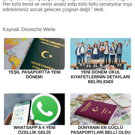
Her türlü trend ve veriyi analiz edip türlü türlü senaryolar inşa
edebilirsiniz ancak gelecek çizgisel değil.” dedi.
Kaynak: Deutsche Welle
YEŞIL PASAPORTTA YENI
YENI DÖNEM OKUL
DÖNEM!
KIYAFETLERININ DETAYLARI
BELIRLENDI
WHATSAPP’A 4 YENI
DÜNYANIN EN GÜÇLÜ
ÖZELLIK GELDI
PASAPORTLARI BELLI OLDU