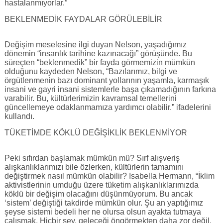
hastalanmıyorlar.”
BEKLENMEDİK FAYDALAR GÖRÜLEBİLİR
Değişim meselesine ilgi duyan Nelson, yaşadığımız
dönemin “insanlık tarihine kazınacağı” görüşünde. Bu
süreçten “beklenmedik” bir fayda görmemizin mümkün
olduğunu kaydeden Nelson, “Bazılarımız, bilgi ve
örgütlenmenin bazı dominant yollarının yaşamla, karmaşık
insani ve gayri insani sistemlerle başa çıkamadığının farkına
varabilir. Bu, kültürlerimizin kavramsal temellerini
güncellemeye odaklanmamıza yardımcı olabilir.” ifadelerini
kullandı.
TÜKETİMDE KÖKLÜ DEĞİŞİKLİK BEKLENMİYOR
Peki sıfırdan başlamak mümkün mü? Sırf alışveriş
alışkanlıklarımızı bile özlerken, kültürlerin tamamını
değiştirmek nasıl mümkün olabilir? Isabella Hermann, “İklim
aktivistlerinin umduğu üzere tüketim alışkanlıklarımızda
köklü bir değişim olacağını düşünmüyorum. Bu ancak
‘sistem’ değiştiği takdirde mümkün olur. Şu an yaptığımız
şeyse sistemi bedeli her ne olursa olsun ayakta tutmaya
çalışmak. Hiçbir şey, geleceği öngörmekten daha zor değil.