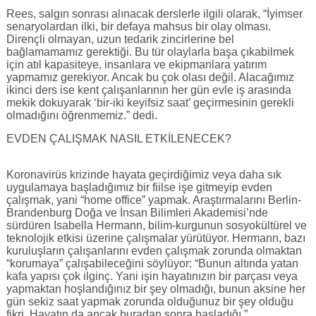
Rees, salgın sonrası alınacak derslerle ilgili olarak, “İyimser
senaryolardan ilki, bir defaya mahsus bir olay olması.
Dirençli olmayan, uzun tedarik zincirlerine bel
bağlamamamız gerektiği. Bu tür olaylarla başa çıkabilmek
için atıl kapasiteye, insanlara ve ekipmanlara yatırım
yapmamız gerekiyor. Ancak bu çok olası değil. Alacağımız
ikinci ders ise kent çalışanlarının her gün evle iş arasında
mekik dokuyarak ‘bir-iki keyifsiz saat’ geçirmesinin gerekli
olmadığını öğrenmemiz.” dedi.
EVDEN ÇALIŞMAK NASIL ETKİLENECEK?
Koronavirüs krizinde hayata geçirdiğimiz veya daha sık
uygulamaya başladığımız bir fiilse işe gitmeyip evden
çalışmak, yani “home office” yapmak. Araştırmalarını Berlin-
Brandenburg Doğa ve İnsan Bilimleri Akademisi’nde
sürdüren Isabella Hermann, bilim-kurgunun sosyokültürel ve
teknolojik etkisi üzerine çalışmalar yürütüyor. Hermann, bazı
kuruluşların çalışanlarını evden çalışmak zorunda olmaktan
“korumaya” çalışabileceğini söylüyor: “Bunun altında yatan
kafa yapısı çok ilginç. Yani işin hayatınızın bir parçası veya
yapmaktan hoşlandığınız bir şey olmadığı, bunun aksine her
gün sekiz saat yapmak zorunda olduğunuz bir şey olduğu
fikri. Hayatın da ancak buradan sonra başladığı.”