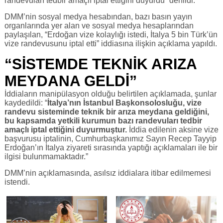
randevuları tedbir amaçlı iptal ettiğini duyurdu” denildi.
DMM’nin sosyal medya hesabından, bazı basın yayın
organlarında yer alan ve sosyal medya hesaplarından
paylaşılan, “Erdoğan vize kolaylığı istedi, İtalya 5 bin Türk’ün
vize randevusunu iptal etti” iddiasına ilişkin açıklama yapıldı.
“SİSTEMDE TEKNİK ARIZA
MEYDANA GELDİ”
İddiaların manipülasyon olduğu belirtilen açıklamada, şunlar
kaydedildi: “
İtalya’nın İstanbul Başkonsolosluğu, vize
randevu sisteminde teknik bir arıza meydana geldiğini,
bu kapsamda yetkili kurumun bazı randevuları tedbir
amaçlı iptal ettiğini duyurmuştur.
İddia edilenin aksine vize
başvurusu iptalinin, Cumhurbaşkanımız Sayın Recep Tayyip
Erdoğan’ın İtalya ziyareti sırasında yaptığı açıklamaları ile bir
ilgisi bulunmamaktadır.”
DMM’nin açıklamasında, asılsız iddialara itibar edilmemesi
istendi.