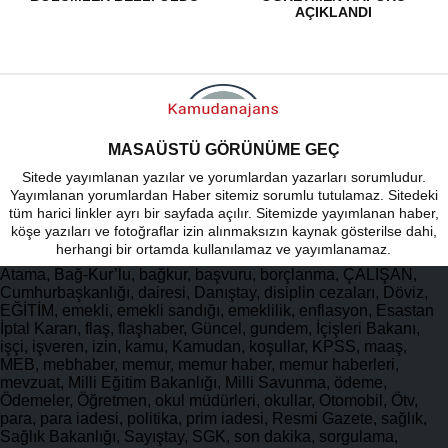
AÇIKLANDI
MASAÜSTÜ GÖRÜNÜME GEÇ
Sitede yayımlanan yazılar ve yorumlardan yazarları sorumludur.
Yayımlanan yorumlardan Haber sitemiz sorumlu tutulamaz. Sitedeki
tüm harici linkler ayrı bir sayfada açılır. Sitemizde yayımlanan haber,
köşe yazıları ve fotoğraflar izin alınmaksızın kaynak gösterilse dahi,
herhangi bir ortamda kullanılamaz ve yayımlanamaz.
Atama, Bağ-Kur’lu, bağkur, başvuru, borçlanma, ÇALIŞAN,
Cumhurbaşkanlığı, dairesi, Danıştay, disiplin cezaları, Döviz,
EĞİTİM, emekli, emekli sandığı, emeklilik, enflasyon, Esastan
İptal Kararı, flaş, flaşhaber, Güncel, gundem, İçişleri Bakanı,
işçi, işveren, izin, kamu, Kamudan, koşullar, KPSS, maaş,
MEB, mebhaber, memur, memur haber, memur haberleri,
mevzuat, Milli Eğitim Bakanlığı, Milli Savunma, ödeme,
Ödemeler, Öğretmen, okul müdürleri, okullar, Otomobil, Ötv,
para, para iadesi, politika, prim iadesi, Resmi Gazete, sağlık,
Sağlık Bakanlığı, Sayıştay, SGK, son dakika, sorgulama,