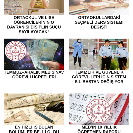
ORTAOKUL VE LISE
ORTAOKULLARDAKI
ÖĞRENCILERININ O
SEÇMELI DERS SISTEMI
DAVRANIŞI DISIPLIN SUÇU
DEĞIŞTI
SAYILAYACAK!
TEMMUZ–ARALIK MEB SINAV
TEMIZLIK VE GÜVENLIK
GÖREVLI ÜCRETLERI
GÖREVLILERI İÇIN SISTEM
SIL BAŞTAN DEĞIŞIYOR
EN HIZLI IŞ BULAN
MEB’IN 10 YILLIK
BÖLÜMLER BELLI OLDU
ÖĞRETMEN RAPORU