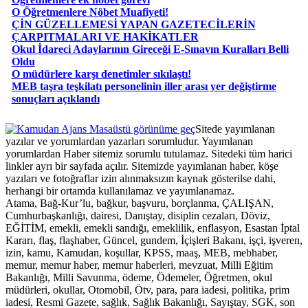
O Öğretmenlere Nöbet Muafiyeti!
ÇİN GÜZELLEMESİ YAPAN GAZETECİLERİN
ÇARPITMALARI VE HAKİKATLER
Okul İdareci Adaylarının Gireceği E-Sınavın Kuralları Belli
Oldu
O müdürlere karşı denetimler sıkılaştı!
MEB taşra teşkilatı personelinin iller arası yer değiştirme
sonuçları açıklandı
Masaüstü görünüme geç
Sitede yayımlanan
yazılar ve yorumlardan yazarları sorumludur. Yayımlanan
yorumlardan Haber sitemiz sorumlu tutulamaz. Sitedeki tüm harici
linkler ayrı bir sayfada açılır. Sitemizde yayımlanan haber, köşe
yazıları ve fotoğraflar izin alınmaksızın kaynak gösterilse dahi,
herhangi bir ortamda kullanılamaz ve yayımlanamaz.
Atama, Bağ-Kur’lu, bağkur, başvuru, borçlanma, ÇALIŞAN,
Cumhurbaşkanlığı, dairesi, Danıştay, disiplin cezaları, Döviz,
EĞİTİM, emekli, emekli sandığı, emeklilik, enflasyon, Esastan İptal
Kararı, flaş, flaşhaber, Güncel, gundem, İçişleri Bakanı, işçi, işveren,
izin, kamu, Kamudan, koşullar, KPSS, maaş, MEB, mebhaber,
memur, memur haber, memur haberleri, mevzuat, Milli Eğitim
Bakanlığı, Milli Savunma, ödeme, Ödemeler, Öğretmen, okul
müdürleri, okullar, Otomobil, Ötv, para, para iadesi, politika, prim
iadesi, Resmi Gazete, sağlık, Sağlık Bakanlığı, Sayıştay, SGK, son