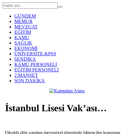
GÜNDEM
MEMUR
MEVZUAT
EĞİTİM
KAMU
SAĞLIK
EKONOMİ
ÜNİVERSİTE-KPSS
SENDİKA
KAMU PERSONELİ
EĞİTİM PERSONELİ
2.MANŞET
SON DAKİKA
İstanbul Lisesi Vak’ası…
Okulda dün yapılan mezuniyet töreninde öğrenciler konuşma