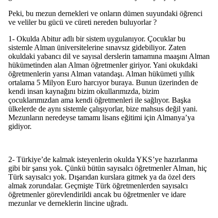
Peki, bu mezun dernekleri ve onların dümen suyundaki öğrenci
ve veliler bu gücü ve cüreti nereden buluyorlar ?
1- Okulda Abitur adlı bir sistem uygulanıyor. Çocuklar bu
sistemle Alman üniversitelerine sınavsız gidebiliyor. Zaten
okuldaki yabancı dil ve sayısal derslerin tamamına maaşını Alman
hükümetinden alan Alman öğretmenler giriyor. Yani okukdaki
öğretmenlerin yarısı Alman vatandaşı. Alman hükümeti yıllık
ortalama 5 Milyon Euro harcıyor buraya. Bunun üzerinden de
kendi insan kaynağını bizim okullarımızda, bizim
çocuklarımızdan ama kendi öğretmenleri ile sağlıyor. Başka
ülkelerde de aynı sistemle çalışıyorlar, bize mahsus değil yani.
Mezunların neredeyse tamamı lisans eğitimi için Almanya’ya
gidiyor.
2- Türkiye’de kalmak isteyenlerin okulda YKS’ye hazırlanma
gibi bir şansı yok. Çünkü bütün sayısalcı öğretmenler Alman, hiç
Türk sayısalcı yok. Dışarıdan kurslara gitmek ya da özel ders
almak zorundalar. Geçmişte Türk öğretmenlerden sayısalcı
öğretmenler görevlendirildi ancak bu öğretmenler ve idare
mezunlar ve derneklerin lincine uğradı.