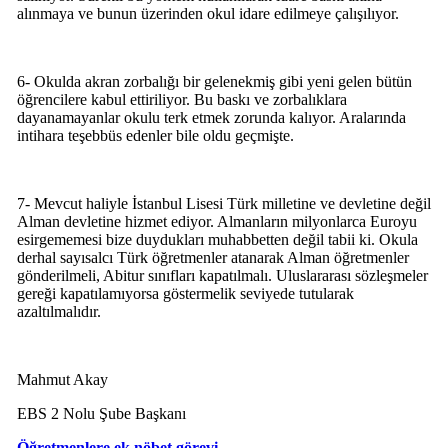
alınmaya ve bunun üzerinden okul idare edilmeye çalışılıyor.
6- Okulda akran zorbalığı bir gelenekmiş gibi yeni gelen bütün
öğrencilere kabul ettiriliyor. Bu baskı ve zorbalıklara
dayanamayanlar okulu terk etmek zorunda kalıyor. Aralarında
intihara teşebbüs edenler bile oldu geçmişte.
7- Mevcut haliyle İstanbul Lisesi Türk milletine ve devletine değil
Alman devletine hizmet ediyor. Almanların milyonlarca Euroyu
esirgememesi bize duydukları muhabbetten değil tabii ki. Okula
derhal sayısalcı Türk öğretmenler atanarak Alman öğretmenler
gönderilmeli, Abitur sınıfları kapatılmalı. Uluslararası sözleşmeler
gereği kapatılamıyorsa göstermelik seviyede tutularak
azaltılmalıdır.
Mahmut Akay
EBS 2 Nolu Şube Başkanı
Öğretmenlere ek nöbet görevi