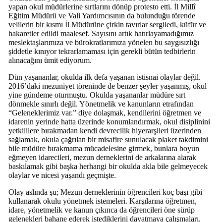
yapan okul müdürlerine sırtlarını dönüp protesto etti. İl Millî
Eğitim Müdürü ve Vali Yardımcısının da bulunduğu törende
velilerin bir kısmı İl Müdürüne çirkin tavırlar sergiledi, küfür ve
hakaretler edildi maalesef. Sayısını artık hatırlayamadığımız
meslektaşlarımıza ve bürokratlarımıza yönelen bu saygısızlığı
şiddetle kınıyor tekrarlamaması için gerekli bütün tedbirlerin
alınacağını ümit ediyorum.
Dün yaşananlar, okulda ilk defa yaşanan istisnai olaylar değil.
2016’daki mezuniyet töreninde de benzer şeyler yaşanmış, okul
yine gündeme oturmuştu. Okulda yaşananlar müdüre sırt
dönmekle sınırlı değil. Yönetmelik ve kanunların etrafından
“Geleneklerimiz var.” diye dolaşmak, kendilerini öğretmen ve
idarenin yerinde hatta üzerinde konumlandırmak, okul disiplinini
yetkililere bırakmadan kendi devrecilik hiyerarşileri üzerinden
sağlamak, okula çağrılan bir misafire sunulacak plaket takdimini
bile müdüre bırakmama mücadelesine girmek, bunlara boyun
eğmeyen idarecileri, mezun derneklerini de arkalarına alarak
baskılamak gibi başka herhangi bir okulda akla bile gelmeyecek
olaylar ve nicesi yaşandı geçmişte.
Olay aslında şu; Mezun derneklerinin öğrencileri koç başı gibi
kullanarak okulu yönetmek istemeleri. Karşılarına öğretmen,
idare, yönetmelik ve kanun çıkınca da öğrencileri öne sürüp
gelenekleri bahane ederek istediklerini dayatmaya çalışmaları.