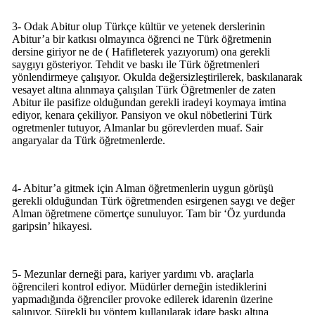
3- Odak Abitur olup Türkçe kültür ve yetenek derslerinin
Abitur’a bir katkısı olmayınca öğrenci ne Türk öğretmenin
dersine giriyor ne de ( Hafifleterek yazıyorum) ona gerekli
saygıyı gösteriyor. Tehdit ve baskı ile Türk öğretmenleri
yönlendirmeye çalışıyor. Okulda değersizleştirilerek, baskılanarak
vesayet altına alınmaya çalışılan Türk Öğretmenler de zaten
Abitur ile pasifize olduğundan gerekli iradeyi koymaya imtina
ediyor, kenara çekiliyor. Pansiyon ve okul nöbetlerini Türk
ogretmenler tutuyor, Almanlar bu görevlerden muaf. Sair
angaryalar da Türk öğretmenlerde.
4- Abitur’a gitmek için Alman öğretmenlerin uygun görüşü
gerekli olduğundan Türk öğretmenden esirgenen saygı ve değer
Alman öğretmene cömertçe sunuluyor. Tam bir ‘Öz yurdunda
garipsin’ hikayesi.
5- Mezunlar derneği para, kariyer yardımı vb. araçlarla
öğrencileri kontrol ediyor. Müdürler derneğin istediklerini
yapmadığında öğrenciler provoke edilerek idarenin üzerine
salınıyor. Sürekli bu yöntem kullanılarak idare baskı altına