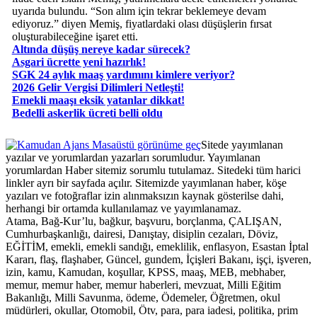
uyarıda bulundu. “Son alım için tekrar beklemeye devam
ediyoruz.” diyen Memiş, fiyatlardaki olası düşüşlerin fırsat
oluşturabileceğine işaret etti.
Altında düşüş nereye kadar sürecek?
Asgari ücrette yeni hazırlık!
SGK 24 aylık maaş yardımını kimlere veriyor?
2026 Gelir Vergisi Dilimleri Netleşti!
Emekli maaşı eksik yatanlar dikkat!
Bedelli askerlik ücreti belli oldu
Masaüstü görünüme geç
Sitede yayımlanan
yazılar ve yorumlardan yazarları sorumludur. Yayımlanan
yorumlardan Haber sitemiz sorumlu tutulamaz. Sitedeki tüm harici
linkler ayrı bir sayfada açılır. Sitemizde yayımlanan haber, köşe
yazıları ve fotoğraflar izin alınmaksızın kaynak gösterilse dahi,
herhangi bir ortamda kullanılamaz ve yayımlanamaz.
Atama, Bağ-Kur’lu, bağkur, başvuru, borçlanma, ÇALIŞAN,
Cumhurbaşkanlığı, dairesi, Danıştay, disiplin cezaları, Döviz,
EĞİTİM, emekli, emekli sandığı, emeklilik, enflasyon, Esastan İptal
Kararı, flaş, flaşhaber, Güncel, gundem, İçişleri Bakanı, işçi, işveren,
izin, kamu, Kamudan, koşullar, KPSS, maaş, MEB, mebhaber,
memur, memur haber, memur haberleri, mevzuat, Milli Eğitim
Bakanlığı, Milli Savunma, ödeme, Ödemeler, Öğretmen, okul
müdürleri, okullar, Otomobil, Ötv, para, para iadesi, politika, prim