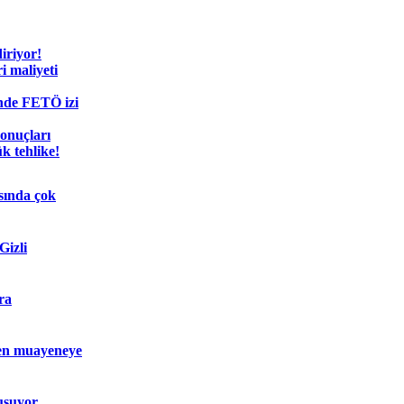
diriyor!
i maliyeti
nde FETÖ izi
sonuçları
k tehlike!
sında çok
Gizli
ra
en muayeneye
uşuyor