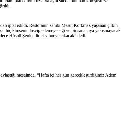
afından iptal edildi.Tuzla’da aynı sitede bulunan komşusu 67
rıldı.
fından iptal edildi. Restoranın sahibi Mesut Korkmaz yaşanan çirkin
Fakat hiç kimsenin tasvip edemeyeceği ve bir sanatçıya yakışmayacak
adece Hüsnü Şenlendirici sahneye çıkacak” dedi.
laştığı mesajında, “Hafta içi her gün gerçekleştirdiğimiz Adem