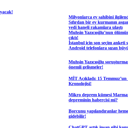
ayacak!
Milyonlarca ev sahibini ilgilen
Sıfırdan bir ev kurmanın asgar
yedi haneli rakamlara ulaştı
Muhsin Yazıcıoğlu’nun ölümü
çıktı!
İstanbul için son seçim anketi 
Android telefonlara sızan büyü
Muhsin Yazıcıoğlu soruşturma
önemli gelişmeler!
MİT Açıkladı: 15 Temmuz’un 
Kronolojisi!
Mikro deprem kümesi Marma
depreminin habercisi mi?
Borcunu yapılandıranlar hem
gidebilir!
ChatGPT artık insan gibi kon