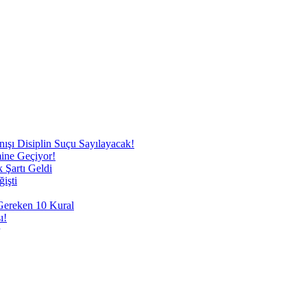
nışı Disiplin Suçu Sayılayacak!
mine Geçiyor!
 Şartı Geldi
işti
 Gereken 10 Kural
ı!