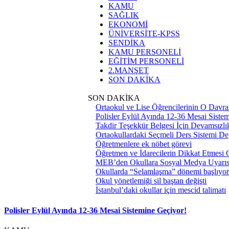
KAMU
SAĞLIK
EKONOMİ
ÜNİVERSİTE-KPSS
SENDİKA
KAMU PERSONELİ
EĞİTİM PERSONELİ
2.MANŞET
SON DAKİKA
SON DAKİKA
Ortaokul ve Lise Öğrencilerinin O Davra
Polisler Eylül Ayında 12-36 Mesai Siste
Takdir Teşekkür Belgesi İçin Devamsızlık
Ortaokullardaki Seçmeli Ders Sistemi Değ
Öğretmenlere ek nöbet görevi
Öğretmen ve İdarecilerin Dikkat Etmesi
MEB’den Okullara Sosyal Medya Uyarıs
Okullarda “Selamlaşma” dönemi başlıyor
Okul yönetlemiği sil baştan değişti
İstanbul’daki okullar için mescid talimatı
Polisler Eylül Ayında 12-36 Mesai Sistemine Geçiyor!