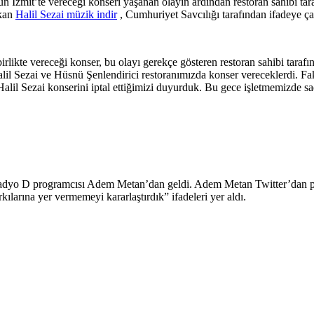
 İzmit’te vereceği konseri yaşanan olayın ardından restoran sahibi tar
ıkan
Halil Sezai müzik indir
, Cumhuriyet Savcılığı tarafından ifadeye çağ
birlikte vereceği konser, bu olayı gerekçe gösteren restoran sahibi tara
 Halil Sezai ve Hüsnü Şenlendirici restoranımızda konser vereceklerdi. 
alil Sezai konserini iptal ettiğimizi duyurduk. Bu gece işletmemizde s
 Radyo D programcısı Adem Metan’dan geldi. Adem Metan Twitter’dan pay
larına yer vermemeyi kararlaştırdık” ifadeleri yer aldı.