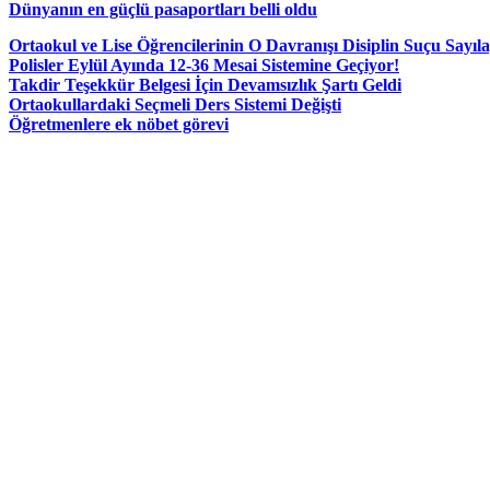
Dünyanın en güçlü pasaportları belli oldu
Ortaokul ve Lise Öğrencilerinin O Davranışı Disiplin Suçu Sayıl
Polisler Eylül Ayında 12-36 Mesai Sistemine Geçiyor!
Takdir Teşekkür Belgesi İçin Devamsızlık Şartı Geldi
Ortaokullardaki Seçmeli Ders Sistemi Değişti
Öğretmenlere ek nöbet görevi