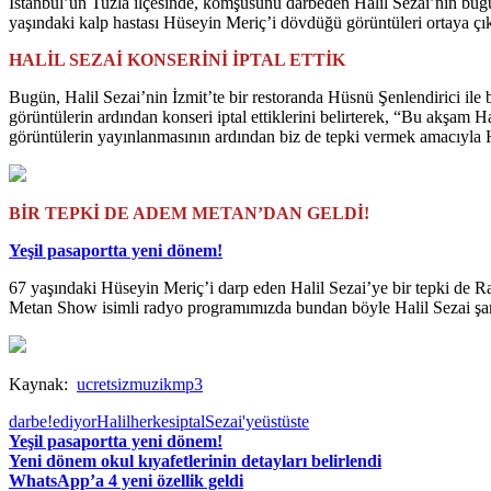
İstanbul’un Tuzla ilçesinde, komşusunu darbeden Halil Sezai’nin bugün
yaşındaki kalp hastası Hüseyin Meriç’i dövdüğü görüntüleri ortaya ç
HALİL SEZAİ KONSERİNİ İPTAL ETTİK
Bugün, Halil Sezai’nin İzmit’te bir restoranda Hüsnü Şenlendirici ile 
görüntülerin ardından konseri iptal ettiklerini belirterek, “Bu akşam
görüntülerin yayınlanmasının ardından biz de tepki vermek amacıyla H
BİR TEPKİ DE ADEM METAN’DAN GELDİ!
Yeşil pasaportta yeni dönem!
67 yaşındaki Hüseyin Meriç’i darp eden Halil Sezai’ye bir tepki de
Metan Show isimli radyo programımızda bundan böyle Halil Sezai şarkı
Kaynak:
ucretsizmuzikmp3
darbe!
ediyor
Halil
herkes
iptal
Sezai'ye
üst
üste
Yeşil pasaportta yeni dönem!
Yeni dönem okul kıyafetlerinin detayları belirlendi
WhatsApp’a 4 yeni özellik geldi