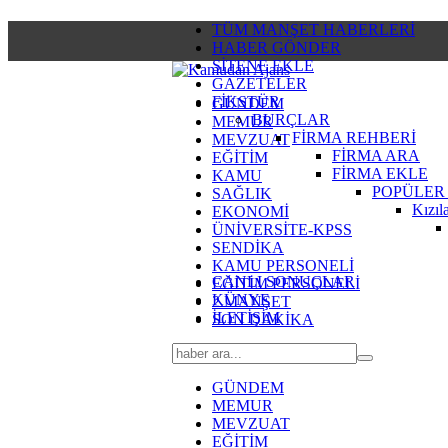
TÜM MANŞET HABERLERİ
HABER GÖNDER
SİTENE EKLE
GAZETELER
FİKSTÜR
GÜNDEM
BURÇLAR
MEMUR
FİRMA REHBERİ
MEVZUAT
FİRMA ARA
EĞİTİM
FİRMA EKLE
KAMU
POPÜLER
SAĞLIK
Kızıl
EKONOMİ
ÜNİVERSİTE-KPSS
SENDİKA
KAMU PERSONELİ
CANLI SONUÇLAR
EĞİTİM PERSONELİ
KÜNYE
2.MANŞET
İLETİŞİM
SON DAKİKA
GÜNDEM
MEMUR
MEVZUAT
EĞİTİM