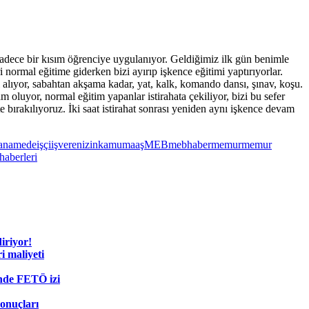
sadece bir kısım öğrenciye uygulanıyor. Geldiğimiz ilk gün benimle
normal eğitime giderken bizi ayırıp işkence eğitimi yaptırıyorlar.
ı alıyor, sabahtan akşama kadar, yat, kalk, komando dansı, şınav, koşu.
oluyor, normal eğitim yapanlar istirahata çekiliyor, bizi bu sefer
 bırakılıyoruz. İki saat istirahat sonrası yeniden aynı işkence devam
ianamede
işçi
işveren
izin
kamu
maaş
MEB
mebhaber
memur
memur
haberleri
diriyor!
i maliyeti
nde FETÖ izi
sonuçları