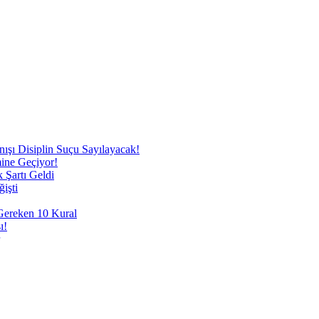
nışı Disiplin Suçu Sayılayacak!
mine Geçiyor!
 Şartı Geldi
işti
 Gereken 10 Kural
ı!