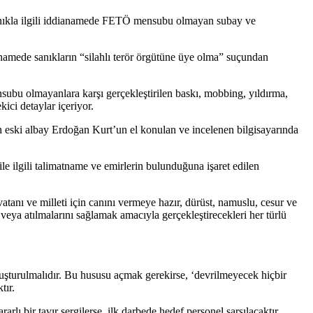
anıkla ilgili iddianamede FETÖ mensubu olmayan subay ve
amede sanıkların “silahlı terör örgütüne üye olma” suçundan
bu olmayanlara karşı gerçekleştirilen baskı, mobbing, yıldırma,
kici detaylar içeriyor.
n eski albay Erdoğan Kurt’un el konulan ve incelenen bilgisayarında
 ilgili talimatname ve emirlerin bulunduğuna işaret edilen
vatanı ve milleti için canını vermeye hazır, dürüst, namuslu, cesur ve
eya atılmalarını sağlamak amacıyla gerçekleştirecekleri her türlü
luşturulmalıdır. Bu hususu açmak gerekirse, ‘devrilmeyecek hiçbir
tır.
ararlı bir tavır sergilerse, ilk darbede hedef personel sarsılacaktır.