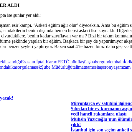
ER ALDI
ta ise şunlar yer aldı:
üşman esir kampı. ‘Askeri eğitim ağır olur’ diyeceksin. Ama bu eğitim 
asındakilerin benim dışımda hemen hepsi askeri lise kaynaklı. Diğerleri 
ak civardakilere, benim kadar zayıflayan var mı ? Bizi bir takım komutan
me şeklinde yapılan bir eğitim. Başkaca bir şey de yaptırılmıyor akşam 
ar benzer şeyleri yaptırıyor. Bazen saat 4’te bazen biraz daha geç saatte
kli sandığı
Esastan İptal Kararı
FETÖ'nün
flaş
flaşhaber
gundem
hain
İdd
ondakika
sorgulama
ssk
Şube Müdürlüğü
talimatnamesi
taşeron
yaşam
zam 
ayacak!
Milyonlarca ev sahibini ilgilen
Sıfırdan bir ev kurmanın asgar
yedi haneli rakamlara ulaştı
Muhsin Yazıcıoğlu’nun ölümü
çıktı!
İstanbul için son seçim anketi 