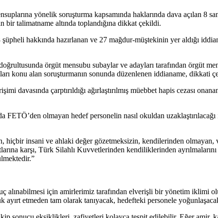
ensuplarına yönelik soruşturma kapsamında haklarında dava açılan 8 s
 bir talimatname altında toplandığına dikkat çekildi.
şüpheli hakkında hazırlanan ve 27 mağdur-müştekinin yer aldığı iddian
rultusunda örgüt mensubu subaylar ve adayları tarafından örgüt mensu
amaları konu alan soruşturmanın sonunda düzenlenen iddianame, dikkati çe
imi davasında çarptırıldığı ağırlaştırılmış müebbet hapis cezası onana
FETÖ’den olmayan hedef personelin nasıl okuldan uzaklaştırılacağı ile
nın, hiçbir insani ve ahlaki değer gözetmeksizin, kendilerinden olmayan, 
tlarına karşı, Türk Silahlı Kuvvetlerinden kendiliklerinden ayrılmalarını v
ülmektedir.”
lınabilmesi için amirlerimiz tarafından elverişli bir yönetim iklimi o
̈yük ayırt etmeden tam olarak tanıyacak, hedefteki personele yoğunlaşacak
akip sonucu eksiklikleri, zafiyetleri kolayca tespit edilebilir. Eğer amir, k