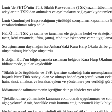
İzmir’de FETÖ’nün Türk Silahlı Kuvvetlerine (TSK) sızan rütbeli m
adaylarının TSK’dan atılmaları ve ayrılmalarını sağlayacak yöntemlerin
İzmir Cumhuriyet Başsavcılığının yürüttüğü soruşturma kapsamında 8 
cezalandırılması talep edildi.
FETÖ’nün TSK’ya sızma ve tamamen ele geçirme hedef ve stratejisi doğ
taciz, kötü muamele, iftira, şantaj, tehdit ve işkenceye varan uygul
Soruşturmanın dayanağını ise Ankara’daki Kara Harp Okulu darbe giriş
oluşturulmuş bir belge oluşturdu.
Erdoğan Kurt’un bilgisayarında rastlanan belgede Kara Harp Okulunda 
iddianamede, şunlar kaydedildi:
“Silahlı terör örgütünün ve TSK içerisine sızdırdığı hain mensupları
başarılı birer Türk subayı olan ve olmayı hedefleyen şerefli vatan evla
hain, sinsi, ahlaksız ve kuralsız eylem ve yöntemlere yer verildiği gör
İddianamede talimatnamenin içeriğine dair şu ifadeler yer aldı:
“Şekillendirme yönteminde kanunun etkili olarak uygulanması ve sonuç a
ağaç yoktur’. Amir, öncelikle emir komuta ettiği personeli küçük bu
Hedef personel, ne kadar disiplinli gözükürse gözüksün, dikkatli bir t