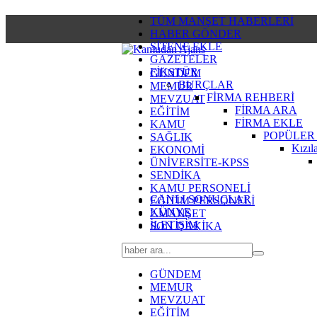
TÜM MANŞET HABERLERİ
HABER GÖNDER
SİTENE EKLE
GAZETELER
FİKSTÜR
GÜNDEM
BURÇLAR
MEMUR
FİRMA REHBERİ
MEVZUAT
FİRMA ARA
EĞİTİM
FİRMA EKLE
KAMU
POPÜLER
SAĞLIK
Kızıl
EKONOMİ
ÜNİVERSİTE-KPSS
SENDİKA
KAMU PERSONELİ
CANLI SONUÇLAR
EĞİTİM PERSONELİ
KÜNYE
2.MANŞET
İLETİŞİM
SON DAKİKA
GÜNDEM
MEMUR
MEVZUAT
EĞİTİM