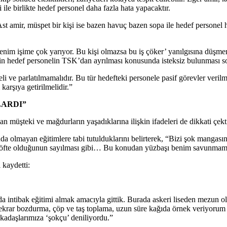
si ile birlikte hedef personel daha fazla hata yapacaktır.
Ast amir, müspet bir kişi ise bazen havuç bazen sopa ile hedef personel h
benim işime çok yarıyor. Bu kişi olmazsa bu iş çöker’ yanılgısına düş
in hedef personelin TSK’dan ayrılması konusunda isteksiz bulunması son
ve parlatılmamalıdır. Bu tür hedefteki personele pasif görevler verilmeli
 karşıya getirilmelidir.”
LARDI”
 müşteki ve mağdurların yaşadıklarına ilişkin ifadeleri de dikkati çekt
 olmayan eğitimlere tabi tutulduklarını belirterek, “Bizi şok mangasına
̧ili köfte olduğunun sayılması gibi… Bu konudan yüzbaşı benim savunmamı
 kaydetti:
intibak eğitimi almak amacıyla gittik. Burada askeri liseden mezun olan 
ekrar bozdurma, çöp ve taş toplama, uzun süre kağıda örnek veriyorum
adaşlarımıza ‘şokçu’ deniliyordu.”