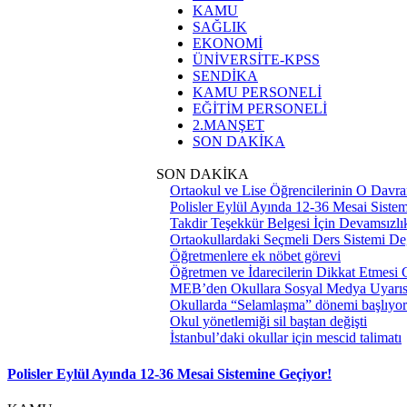
KAMU
SAĞLIK
EKONOMİ
ÜNİVERSİTE-KPSS
SENDİKA
KAMU PERSONELİ
EĞİTİM PERSONELİ
2.MANŞET
SON DAKİKA
SON DAKİKA
Ortaokul ve Lise Öğrencilerinin O Davra
Polisler Eylül Ayında 12-36 Mesai Siste
Takdir Teşekkür Belgesi İçin Devamsızlık
Ortaokullardaki Seçmeli Ders Sistemi Değ
Öğretmenlere ek nöbet görevi
Öğretmen ve İdarecilerin Dikkat Etmesi
MEB’den Okullara Sosyal Medya Uyarıs
Okullarda “Selamlaşma” dönemi başlıyor
Okul yönetlemiği sil baştan değişti
İstanbul’daki okullar için mescid talimatı
Polisler Eylül Ayında 12-36 Mesai Sistemine Geçiyor!