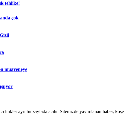
k tehlike!
sında çok
Gizli
ra
en muayeneye
uşuyor
linkler ayrı bir sayfada açılır. Sitemizde yayımlanan haber, köşe