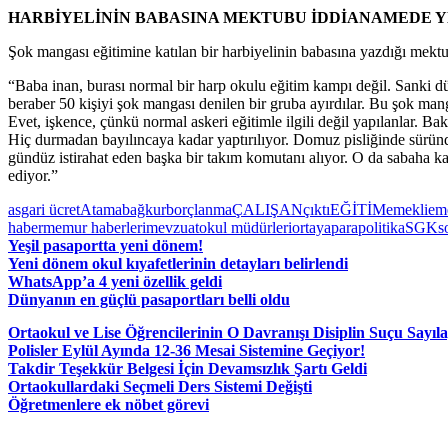
HARBİYELİNİN BABASINA MEKTUBU İDDİANAMEDE Y
Şok mangası eğitimine katılan bir harbiyelinin babasına yazdığı mektup
“Baba inan, burası normal bir harp okulu eğitim kampı değil. Sanki d
beraber 50 kişiyi şok mangası denilen bir gruba ayırdılar. Bu şok mang
Evet, işkence, çünkü normal askeri eğitimle ilgili değil yapılanlar. B
Hiç durmadan bayılıncaya kadar yaptırılıyor. Domuz pisliğinde süründür
gündüz istirahat eden başka bir takım komutanı alıyor. O da sabaha kad
ediyor.”
asgari ücret
Atama
bağkur
borçlanma
ÇALIŞAN
çıktı
EĞİTİM
emekli
eme
haber
memur haberleri
mevzuat
okul müdürleri
ortaya
para
politika
SGK
s
Yeşil pasaportta yeni dönem!
Yeni dönem okul kıyafetlerinin detayları belirlendi
WhatsApp’a 4 yeni özellik geldi
Dünyanın en güçlü pasaportları belli oldu
Ortaokul ve Lise Öğrencilerinin O Davranışı Disiplin Suçu Sayıl
Polisler Eylül Ayında 12-36 Mesai Sistemine Geçiyor!
Takdir Teşekkür Belgesi İçin Devamsızlık Şartı Geldi
Ortaokullardaki Seçmeli Ders Sistemi Değişti
Öğretmenlere ek nöbet görevi