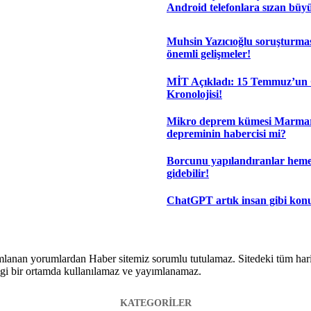
Android telefonlara sızan büyü
Muhsin Yazıcıoğlu soruşturma
önemli gelişmeler!
MİT Açıkladı: 15 Temmuz’un 
Kronolojisi!
Mikro deprem kümesi Marma
depreminin habercisi mi?
Borcunu yapılandıranlar hem
gidebilir!
ChatGPT artık insan gibi kon
lanan yorumlardan Haber sitemiz sorumlu tutulamaz. Sitedeki tüm harici 
hangi bir ortamda kullanılamaz ve yayımlanamaz.
KATEGORİLER