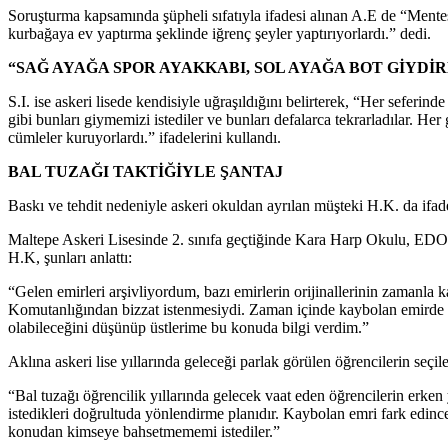
Soruşturma kapsamında şüpheli sıfatıyla ifadesi alınan A.E de “Menteş
kurbağaya ev yaptırma şeklinde iğrenç şeyler yaptırıyorlardı.” dedi.
“SAĞ AYAĞA SPOR AYAKKABI, SOL AYAĞA BOT GİYDİ
S.I. ise askeri lisede kendisiyle uğraşıldığını belirterek, “Her seferi
gibi bunları giymemizi istediler ve bunları defalarca tekrarladılar. Her
cümleler kuruyorlardı.” ifadelerini kullandı.
BAL TUZAĞI TAKTİĞİYLE ŞANTAJ
Baskı ve tehdit nedeniyle askeri okuldan ayrılan müşteki H.K. da ifades
Maltepe Askeri Lisesinde 2. sınıfa geçtiğinde Kara Harp Okulu, EDOK 
H.K, şunları anlattı:
“Gelen emirleri arşivliyordum, bazı emirlerin orijinallerinin zamanla
Komutanlığından bizzat istenmesiydi. Zaman içinde kaybolan emirde is
olabileceğini düşünüp üstlerime bu konuda bilgi verdim.”
Aklına askeri lise yıllarında geleceği parlak görülen öğrencilerin seç
“Bal tuzağı öğrencilik yıllarında gelecek vaat eden öğrencilerin erken
istedikleri doğrultuda yönlendirme planıdır. Kaybolan emri fark edinc
konudan kimseye bahsetmememi istediler.”