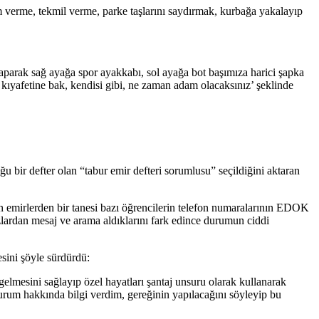
 verme, tekmil verme, parke taşlarını saydırmak, kurbağa yakalayıp
n yaparak sağ ayağa spor ayakkabı, sol ayağa bot başımıza harici şapka
un kıyafetine bak, kendisi gibi, ne zaman adam olacaksınız’ şeklinde
 bir defter olan “tabur emir defteri sorumlusu” seçildiğini aktaran
an emirlerden bir tanesi bazı öğrencilerin telefon numaralarının EDOK
zlardan mesaj ve arama aldıklarını fark edince durumun ciddi
esini şöyle sürdürdü:
gelmesini sağlayıp özel hayatları şantaj unsuru olarak kullanarak
urum hakkında bilgi verdim, gereğinin yapılacağını söyleyip bu