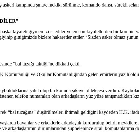
 askeri kampında şınav, mekik, sürünme, komando dansı, sürekli selam
RDİLER”
nde başka kıyafeti giymemizi istediler ve en son kıyafetlerden bir kombi
 giyinip gittiğimizde bizlere hakaretler ettiler. ‘Sizden asker olmaz şun
inde “bal tuzağı taktiği”ne dikkati çekti.
Komutanlığı ve Okullar Komutanlığından gelen emirlerin yazılı olduğu
 kaybolduklarına şahit olup bu konuda şikayet dilekçesi verdim. Kaybol
tenen telefon numaraları olan arkadaşların yüz yüze tanışmadıkları kı
ilerek “bal tuzağına” düşürülmeleri ihtimali geldiğini kaydeden H.K. ifad
 yaşlarda bayanlar ve erkeklerle arkadaşlık kurdurulup belirli mevkilere 
e ve arkadaşlarımın durumlarından şüphelenince sıralı komutanlarıma d