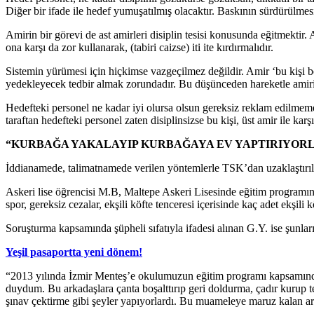
Diğer bir ifade ile hedef yumuşatılmış olacaktır. Baskının sürdürülme
Amirin bir görevi de ast amirleri disiplin tesisi konusunda eğitmektir. 
ona karşı da zor kullanarak, (tabiri caizse) iti ite kırdırmalıdır.
Sistemin yürümesi için hiçkimse vazgeçilmez değildir. Amir ‘bu kişi 
yedekleyecek tedbir almak zorundadır. Bu düşünceden hareketle amir
Hedefteki personel ne kadar iyi olursa olsun gereksiz reklam edilmemeli 
taraftan hedefteki personel zaten disiplinsizse bu kişi, üst amir ile karşı
“KURBAĞA YAKALAYIP KURBAĞAYA EV YAPTIRIYOR
İddianamede, talimatnamede verilen yöntemlerle TSK’dan uzaklaştırılan
Askeri lise öğrencisi M.B, Maltepe Askeri Lisesinde eğitim programında
spor, gereksiz cezalar, ekşili köfte tenceresi içerisinde kaç adet eks
Soruşturma kapsamında şüpheli sıfatıyla ifadesi alınan G.Y. ise şunları
Yeşil pasaportta yeni dönem!
“2013 yılında İzmir Menteş’e okulumuzun eğitim programı kapsamında 
duydum. Bu arkadaşlara çanta boşalttırıp geri doldurma, çadır kurup t
şınav çektirme gibi şeyler yapıyorlardı. Bu muameleye maruz kalan ark