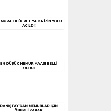
MURA EK ÜCRET YA DA İZIN YOLU
AÇILDI!
EN DÜŞÜK MEMUR MAAŞI BELLI
OLDU!
DANIŞTAY’DAN MEMURLAR İÇIN
ÖNEMLI KARAR!