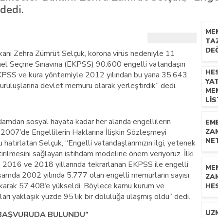
dedi.
ME
TA
DEĞ
kanı Zehra Zümrüt Selçuk, korona virüs nedeniyle 11
nel Seçme Sınavına (EKPSS) 90.600 engelli vatandaşın
HE
EKPSS ve kura yöntemiyle 2012 yılından bu yana 35.643
YA
ruluşlarına devlet memuru olarak yerleştirdik” dedi.
ME
LI
hdamdan sosyal hayata kadar her alanda engellilerin
EM
n 2007’de Engellilerin Haklarına İlişkin Sözleşmeyi
ZA
NET
 hatırlatan Selçuk, “Engelli vatandaşlarımızın ilgi, yetenek
tirilmesini sağlayan istihdam modeline önem veriyoruz. İlki
 2016 ve 2018 yıllarında tekrarlanan EKPSS ile engelli
ME
samda 2002 yılında 5.777 olan engelli memurların sayısı
ZA
 çıkarak 57.408‘e yükseldi. Böylece kamu kurum ve
HES
arı yaklaşık yüzde 95’lik bir doluluğa ulaşmış oldu” dedi.
UZ
Z BAŞVURUDA BULUNDU”