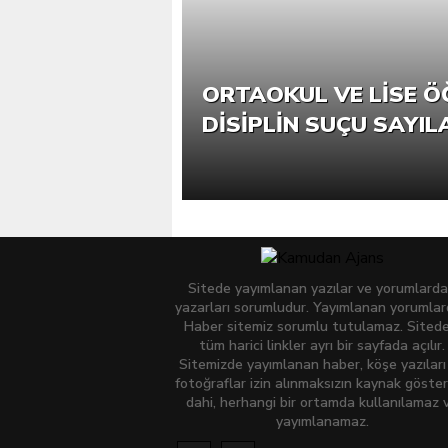
ORTAOKUL VE LISE Ö
DISIPLIN SUÇU SAYIL
Sitede yayımlanan yazılar ve yorumlard
yazarları sorumludur. Yayımlanan yorumla
Haber sitemiz sorumlu tutulamaz. Sitede
tüm harici linkler ayrı bir sayfada açılır.
Sitemizde yayımlanan haber, köşe yazıları
fotoğraflar izin alınmaksızın kaynak göster
dahi, herhangi bir ortamda kullanılamaz 
yayımlanamaz.