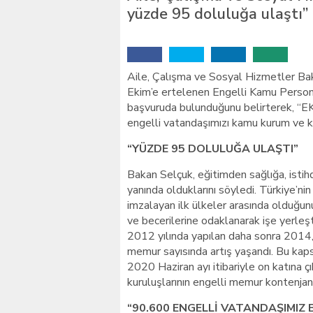
yüzde 95 doluluğa ulaştı” 
Aile, Çalışma ve Sosyal Hizmetler Ba
Ekim’e ertelenen Engelli Kamu Perso
başvuruda bulunduğunu belirterek, “
engelli vatandaşımızı kamu kurum ve ku
“YÜZDE 95 DOLULUĞA ULAŞTI”
Bakan Selçuk, eğitimden sağlığa, isti
yanında olduklarını söyledi. Türkiye’ni
imzalayan ilk ülkeler arasında olduğunu
ve becerilerine odaklanarak işe yerleş
2012 yılında yapılan daha sonra 2014,
memur sayısında artış yaşandı. Bu kap
2020 Haziran ayı itibariyle on katına
kuruluşlarının engelli memur kontenjanl
“90.600 ENGELLİ VATANDAŞIMI