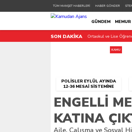
TÜM MANŞET HABERLERİ
HABER GÖNDER
SİTE
GÜNDEM
MEMUR
SON DAKİKA
Ortaokul ve Lise Öğrenc
KAMU PERSONELİ
KAMU
POLISLER EYLÜL AYINDA
12-36 MESAI SISTEMINE
GEÇIYOR!
ENGELLI ME
KATINA ÇIK
Aile, Çalışma ve Sosyal 