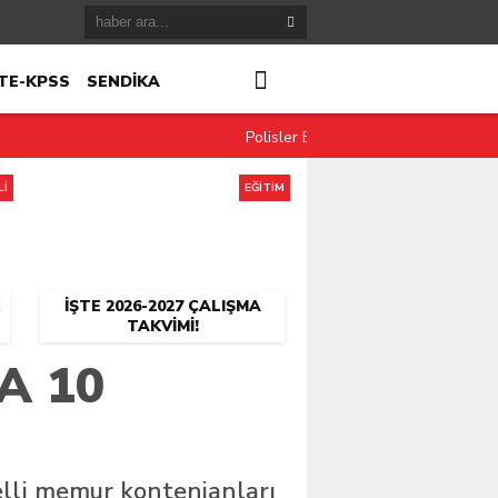
TE-KPSS
SENDİKA
Polisler Eylül Ayında 12-36 Mesai S
Lİ
EĞİTİM
İŞTE 2026-2027 ÇALIŞMA
TAKVIMI!
A 10
elli memur kontenjanları