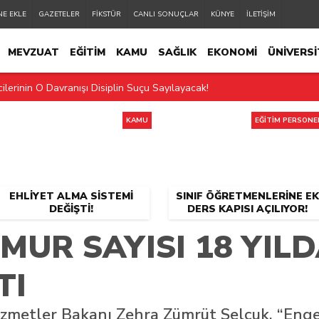
NE EKLE
GAZETELER
FİKSTÜR
CANLI SONUÇLAR
KÜNYE
İLETİŞİM
MEVZUAT
EĞİTİM
KAMU
SAĞLIK
EKONOMİ
ÜNİVERSİ
ilerinin O Davranışı Disiplin Suçu Sayılayacak!
EĞİTİM PERSONELİ
2.MANŞET
SON DAKİKA
KAMU
EĞİTİM PERSONE
EHLIYET ALMA SISTEMI
SINIF ÖĞRETMENLERINE EK
DEĞIŞTI!
DERS KAPISI AÇILIYOR!
MUR SAYISI 18 YILD
TI
Hizmetler Bakanı Zehra Zümrüt Selçuk, “Eng