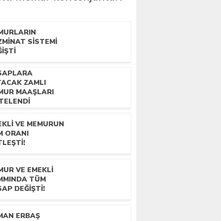
MURLARIN
ZMINAT SISTEMI
IŞTI
SAPLARA
TACAK ZAMLI
MUR MAAŞLARI
STELENDI
EKLI VE MEMURUN
M ORANI
LEŞTI!
MUR VE EMEKLI
MMINDA TÜM
AP DEĞIŞTI!
MAN ERBAŞ