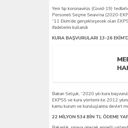
Yeni tip koronavirüs (Covid-19) tedbi
Personeli Seçme Sınavı’na (2020-EKPS
“11 Ekim’de gerçekleşecek olan EKPS
ifadelerini kullandı.
KURA BAŞVURULARI 13-26 EKİM’
ME
HA
Bakan Selçuk, “2020 yılı kura başvurul
EKPSS ve kura yöntemi ile 2012 yılın
kamu kurum ve kuruluşlarına devlet me
22 MİLYON 534 BİN TL ÖDEME YAP
Bakanlık, sınava girecek engelli vatanda