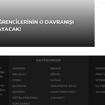
ĞRENCILERININ O DAVRANIŞI
P
AYACAK!
G
KATEGORİLER
an
GÜNDEM
MEMUR
KÜNYE
rdan
MEVZUAT
EĞİTİM
FİKST
ki
KAMU
SAĞLIK
SİTEN
 ve
EKONOMİ
ÜNİVERSİTE-KPSS
İLETİŞ
ilse
SENDİKA
KAMU PERSONELİ
YAZAR
ve
EĞİTİM PERSONELİ
2.MANŞET
SON DAKİKA