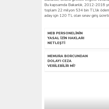
Bu kapsamda Bakanlık, 2012-2018 yılla
toplam 22 milyon 534 bin TL’lik ödem
aday için 120 TL olan sınav giriş ücreti
MEB PERSONELININ
YASAL İZIN HAKLARI
NETLEŞTI
MEMURA BORCUNDAN
DOLAYI CEZA
VERILEBILIR MI?