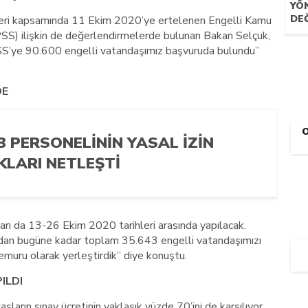
YÖ
DEĞ
rleri kapsamında 11 Ekim 2020’ye ertelenen Engelli Kamu
S) ilişkin de değerlendirmelerde bulunan Bakan Selçuk,
S’ye 90.600 engelli vatandaşımız başvuruda bulundu”
DE
B PERSONELININ YASAL İZIN
KLARI NETLEŞTI
arı da 13-26 Ekim 2020 tarihleri arasında yapılacak.
dan bugüne kadar toplam 35.643 engelli vatandaşımızı
muru olarak yerleştirdik” diye konuştu.
ILDI
şların sınav ücretinin yaklaşık yüzde 70’ini de karşılıyor.