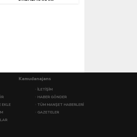
OLISLER EYLÜL AYINDA 12-36 MESAI SIS
EÇIYOR!
Kamudanajans
İLETİŞİM
ÜR
HABER GÖNDER
E EKLE
TÜM MANŞET HABERLERİ
İM
GAZETELER
LAR