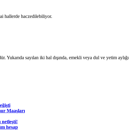
i hallerde haczedilebiliyor.
r. Yukarıda sayılan iki hal dışında, emekli veya dul ve yetim aylığı
ğişti
ur Maaşları
netleşti!
üm hesap