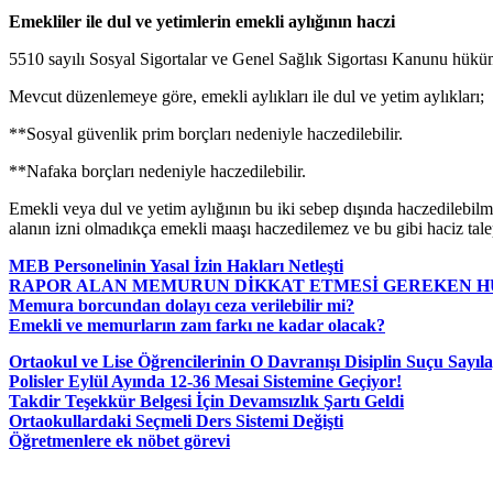
Emekliler ile dul ve yetimlerin emekli aylığının haczi
5510 sayılı Sosyal Sigortalar ve Genel Sağlık Sigortası Kanunu hükümler
Mevcut düzenlemeye göre, emekli aylıkları ile dul ve yetim aylıkları;
**Sosyal güvenlik prim borçları nedeniyle haczedilebilir.
**Nafaka borçları nedeniyle haczedilebilir.
Emekli veya dul ve yetim aylığının bu iki sebep dışında haczedilebilm
alanın izni olmadıkça emekli maaşı haczedilemez ve bu gibi haciz taleple
MEB Personelinin Yasal İzin Hakları Netleşti
RAPOR ALAN MEMURUN DİKKAT ETMESİ GEREKEN 
Memura borcundan dolayı ceza verilebilir mi?
Emekli ve memurların zam farkı ne kadar olacak?
Ortaokul ve Lise Öğrencilerinin O Davranışı Disiplin Suçu Sayıl
Polisler Eylül Ayında 12-36 Mesai Sistemine Geçiyor!
Takdir Teşekkür Belgesi İçin Devamsızlık Şartı Geldi
Ortaokullardaki Seçmeli Ders Sistemi Değişti
Öğretmenlere ek nöbet görevi