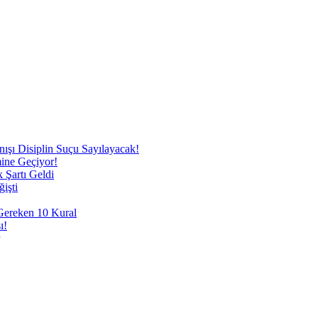
nışı Disiplin Suçu Sayılayacak!
mine Geçiyor!
 Şartı Geldi
işti
 Gereken 10 Kural
ı!