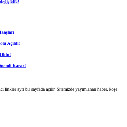
eğişiklik!
aaşları
lu Açıldı!
Oldu!
Önemli Karar!
linkler ayrı bir sayfada açılır. Sitemizde yayımlanan haber, köşe