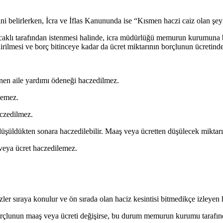
lirlerken, İcra ve İflas Kanununda ise “Kısmen haczi caiz olan şeyler”
caklı tarafından istenmesi halinde, icra müdürlüğü memurun kurumuna 
rilmesi ve borç bitinceye kadar da ücret miktarının borçlunun ücretinden 
nen aile yardımı ödeneği haczedilmez.
lemez.
czedilmez.
düşüldükten sonara haczedilebilir. Maaş veya ücretten düşülecek miktarı
 veya ücret haczedilemez.
zler sıraya konulur ve ön sırada olan haciz kesintisi bitmedikçe izleyen 
rçlunun maaş veya ücreti değişirse, bu durum memurun kurumu tarafından 