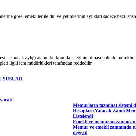
ine göre, emekliler ile dul ve yetimlerinin aylıkları sadece bazı istisna
esi ise ancak aylığı alanın bu konuda isteğinin olması halinde mümkündü
ri ilgili icra müdürlükleri tarafından reddedilir.
HUSUSLAR
ayacak!
Memurların tazminat sistemi de
Hesaplara Yatacak Zamlı Mem
Listelendi
Emekli ve memurun zam oranı 
Memur ve emekli zammında t
değişti!