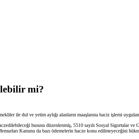
ebilir mi?
ekliler ile dul ve yetim aylığı alanların maaşlarına haciz işlemi uygula
aczedilebileceği hususu düzenlenmiş, 5510 sayılı Sosyal Sigortalar ve 
et Memurları Kanunu da bazı ödemelerin hacze konu edilmeyeceğini hükm