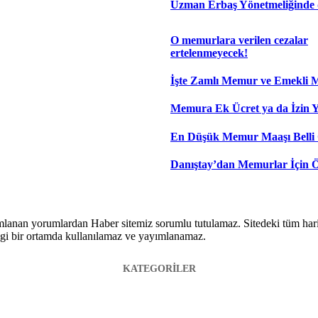
Uzman Erbaş Yönetmeliğinde d
O memurlara verilen cezalar
ertelenmeyecek!
İşte Zamlı Memur ve Emekli M
Memura Ek Ücret ya da İzin Yo
En Düşük Memur Maaşı Belli 
Danıştay’dan Memurlar İçin 
lanan yorumlardan Haber sitemiz sorumlu tutulamaz. Sitedeki tüm harici 
hangi bir ortamda kullanılamaz ve yayımlanamaz.
KATEGORİLER