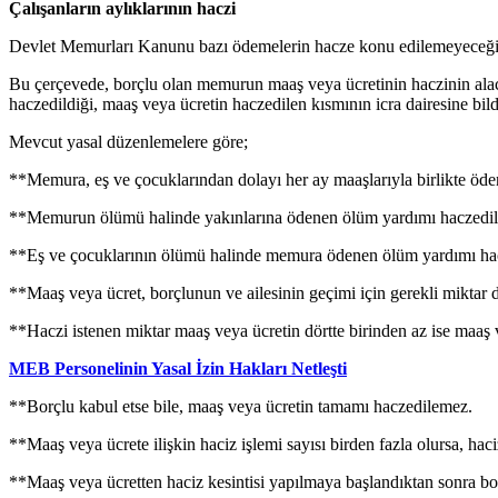
Çalışanların aylıklarının haczi
Devlet Memurları Kanunu bazı ödemelerin hacze konu edilemeyeceğini be
Bu çerçevede, borçlu olan memurun maaş veya ücretinin haczinin ala
haczedildiği, maaş veya ücretin haczedilen kısmının icra dairesine bildi
Mevcut yasal düzenlemelere göre;
**Memura, eş ve çocuklarından dolayı her ay maaşlarıyla birlikte öde
**Memurun ölümü halinde yakınlarına ödenen ölüm yardımı haczedi
**Eş ve çocuklarının ölümü halinde memura ödenen ölüm yardımı ha
**Maaş veya ücret, borçlunun ve ailesinin geçimi için gerekli miktar 
**Haczi istenen miktar maaş veya ücretin dörtte birinden az ise maaş
MEB Personelinin Yasal İzin Hakları Netleşti
**Borçlu kabul etse bile, maaş veya ücretin tamamı haczedilemez.
**Maaş veya ücrete ilişkin haciz işlemi sayısı birden fazla olursa, haci
**Maaş veya ücretten haciz kesintisi yapılmaya başlandıktan sonra bo