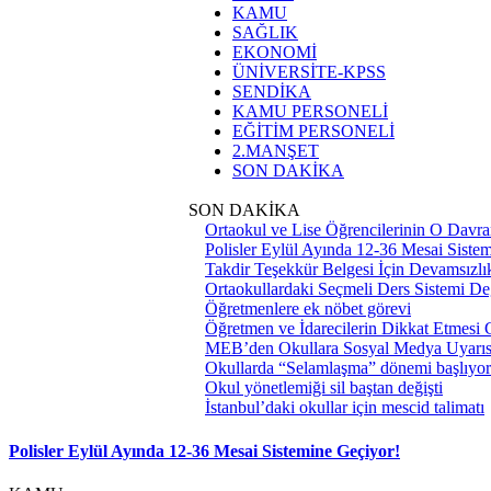
KAMU
SAĞLIK
EKONOMİ
ÜNİVERSİTE-KPSS
SENDİKA
KAMU PERSONELİ
EĞİTİM PERSONELİ
2.MANŞET
SON DAKİKA
SON DAKİKA
Ortaokul ve Lise Öğrencilerinin O Davra
Polisler Eylül Ayında 12-36 Mesai Siste
Takdir Teşekkür Belgesi İçin Devamsızlık
Ortaokullardaki Seçmeli Ders Sistemi Değ
Öğretmenlere ek nöbet görevi
Öğretmen ve İdarecilerin Dikkat Etmesi
MEB’den Okullara Sosyal Medya Uyarıs
Okullarda “Selamlaşma” dönemi başlıyor
Okul yönetlemiği sil baştan değişti
İstanbul’daki okullar için mescid talimatı
Polisler Eylül Ayında 12-36 Mesai Sistemine Geçiyor!