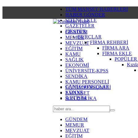
TÜM MANŞET HABERLERİ
HABER GÖNDER
SİTENE EKLE
GAZETELER
FİKSTÜR
GÜNDEM
BURÇLAR
MEMUR
FİRMA REHBERİ
MEVZUAT
FİRMA ARA
EĞİTİM
FİRMA EKLE
KAMU
POPÜLER
SAĞLIK
Kızıl
EKONOMİ
ÜNİVERSİTE-KPSS
SENDİKA
KAMU PERSONELİ
CANLI SONUÇLAR
EĞİTİM PERSONELİ
KÜNYE
2.MANŞET
İLETİŞİM
SON DAKİKA
GÜNDEM
MEMUR
MEVZUAT
EĞİTİM