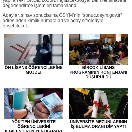
yapılan e-YÖKDİL 2026/1 İngilizce-Sosyal Bilimler sınavının
değerlendirme işlemleri tamamlandı.
Adaylar, sınav sonuçlarına ÖSYM’nin “sonuc.osym.gov.tr”
adresinden kimlik numaraları ve aday şifreleriyle
erişebilecek.
ÖN LISANS ÖĞRENCILERINE
BIRÇOK LISANS
MÜJDE!
PROGRAMININ KONTENJANI
DÜŞÜRÜLDÜ
YÖK’TEN ÜNIVERSITE
ÜNIVERSITE MEZUNLARININ
ÖĞRENCILERINI
IŞ BULMA ORANI DIP YAPTI
ILGILENDIREN YENI KARAR!