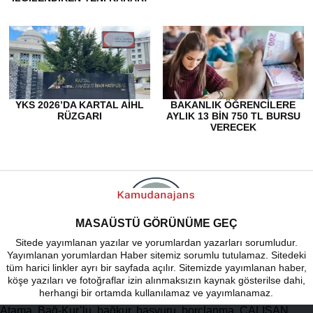
YKS 2026’DA KARTAL AİHL
BAKANLIK ÖĞRENCILERE
RÜZGARI
AYLIK 13 BIN 750 TL BURSU
VERECEK
MASAÜSTÜ GÖRÜNÜME GEÇ
Sitede yayımlanan yazılar ve yorumlardan yazarları sorumludur.
Yayımlanan yorumlardan Haber sitemiz sorumlu tutulamaz. Sitedeki
tüm harici linkler ayrı bir sayfada açılır. Sitemizde yayımlanan haber,
köşe yazıları ve fotoğraflar izin alınmaksızın kaynak gösterilse dahi,
herhangi bir ortamda kullanılamaz ve yayımlanamaz.
Atama, Bağ-Kur’lu, bağkur, başvuru, borçlanma, ÇALIŞAN,