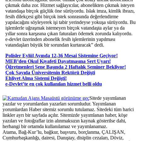
çıkmak daha zor. Hizmet sağlayıcılar, abonelikten çıkmak isteyen
vatandaşa birçok güçlük öne sürüyordu. Islak imza, kimlik ibrazı,
fesih dilekçesi gibi birçok istek sonrasında değerlendirme
yapılacağını söyleyerek işi tabir yerindeyse yokuşa sürüyordu. Bu
işlemlerle uğraşmak istemeyen birçok vatandaşta aylar ya da
yıllar sonra karşısına çıkan faturaları ödemek zorunda kalıyordu.
e-devlet üzerinden abonelik fesih işlemlerinin yapılması
vatandaşları büyük bir sorundan kurtaracak” dedi.
Polisler Eylül Ayında 12-36 Mesai Sistemine Geçiyor!
MEB’den Okul Kıyafeti Dayatmasına Sert Uyarı!
Öğretmenleri Sene Başında 2 Haftalık Seminer Bekliyor!
Çok Sayıda Üniversitenin Rektörü Değişti
Ehliyet Alma Sistemi Değişti!
e-Devlet’te en çok kullanılan hizmet belli oldu
Masaüstü görünüme geç
Sitede yayımlanan
yazılar ve yorumlardan yazarları sorumludur. Yayımlanan
yorumlardan Haber sitemiz sorumlu tutulamaz. Sitedeki tüm harici
linkler ayrı bir sayfada açılır. Sitemizde yayımlanan haber, köşe
yazıları ve fotoğraflar izin alınmaksızın kaynak gösterilse dahi,
herhangi bir ortamda kullanılamaz ve yayımlanamaz.
Atama, Bağ-Kur’lu, bağkur, başvuru, borçlanma, ÇALIŞAN,
Cumhurbaşkanlığı, dairesi, Danıştay, disiplin cezaları, Döviz,