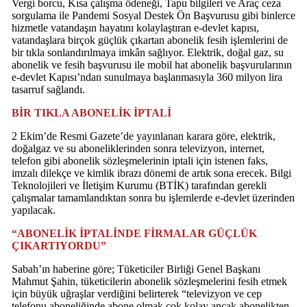
Vergi borcu, Kısa çalışma ödeneği, Tapu bilgileri ve Araç ceza
sorgulama ile Pandemi Sosyal Destek Ön Başvurusu gibi binlerce
hizmetle vatandaşın hayatını kolaylaştıran e-devlet kapısı,
vatandaşlara birçok güçlük çıkartan abonelik fesih işlemlerini de
bir tıkla sonlandırılmaya imkân sağlıyor. Elektrik, doğal gaz, su
abonelik ve fesih başvurusu ile mobil hat abonelik başvurularının
e-devlet Kapısı’ndan sunulmaya başlanmasıyla 360 milyon lira
tasarruf sağlandı.
BİR TIKLA ABONELİK İPTALİ
2 Ekim’de Resmi Gazete’de yayınlanan karara göre, elektrik,
doğalgaz ve su aboneliklerinden sonra televizyon, internet,
telefon gibi abonelik sözleşmelerinin iptali için istenen faks,
imzalı dilekçe ve kimlik ibrazı dönemi de artık sona erecek. Bilgi
Teknolojileri ve İletişim Kurumu (BTİK) tarafından gerekli
çalışmalar tamamlandıktan sonra bu işlemlerde e-devlet üzerinden
yapılacak.
“ABONELİK İPTALİNDE FİRMALAR GÜÇLÜK
ÇIKARTIYORDU”
Sabah’ın haberine göre; Tüketiciler Birliği Genel Başkanı
Mahmut Şahin, tüketicilerin abonelik sözleşmelerini fesih etmek
için büyük uğraşlar verdiğini belirterek “televizyon ve cep
telefonu aboneliğinde abone olmak çok kolay ancak abonelikten