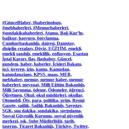
#GüncelHaber, #haberinolsun,
#mebhaberleri, #Memurhaberleri,
#sondakikahaberleri, Atama, Bağ-Kur’lu,
bağkur, başvuru, borçlanma,
Cumhurbaşkanlığı, dairesi, Danıştay,
disiplin cezaları, Döviz, EĞİTİM, emekli,
emekli sandığı, emeklilik, enflasyon, Esastan
İptal Kararı, flaş, flaşhaber, Güncel,
gundem, haber, haberler, İçişleri Bakanı,
işçi, işveren, izin, kamu, Kamudan,
kamudanajans, KPSS, maaş, MEB,
mebhaber, memur, memur haber, memur
haberleri, mevzuat, Milli Eğitim Bakanlığı,
Milli Savunma, ödeme, Ödemeler, öğrenci,
Öğretmen, Okul, okul müdürleri, okullar,
Otomobil, Ötv, para, politika, prim, Resmi
Gazete, sağlık, Sağlık Bakanlığı, Sayıştay,
SGK, son dakika, sondakika, sorgulama,
Sosyal Güvenlik Kurumu, sosyal güvenlik
merkezi, ssk, Şube Müdürlüğü, tarih,
taşeron, Ticaret Bakanlığı, Türkiye, Twitter,