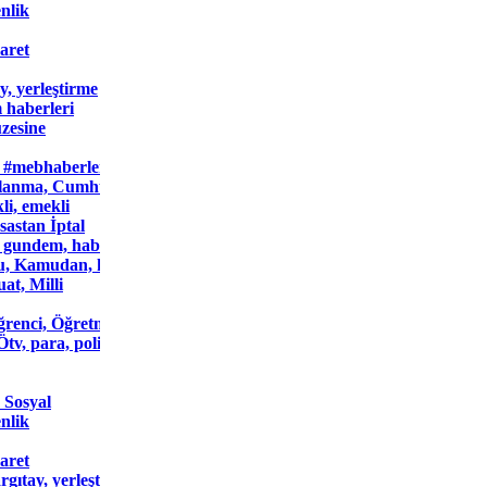
nlik
aret
y, yerleştirme
m haberleri
zesine
 #mebhaberleri, #Memurhaberleri, #sondakikahaberleri, Atama, 
anma, Cumhurbaşkanlığı, dairesi, Danıştay, disiplin
li, emekli
sastan İptal
, gundem, haber, haberler, İçişleri
, kamu, Kamudan, kamudanajans, KPSS, maaş, MEB, mebhaber, mem
at, Milli
renci, Öğretmen, Okul, okul
Ötv, para, politika, prim, Resmi
 Sosyal
nlik
aret
rgıtay, yerleştirme