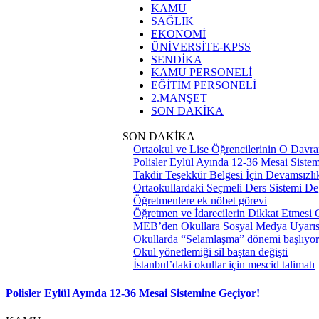
KAMU
SAĞLIK
EKONOMİ
ÜNİVERSİTE-KPSS
SENDİKA
KAMU PERSONELİ
EĞİTİM PERSONELİ
2.MANŞET
SON DAKİKA
SON DAKİKA
Ortaokul ve Lise Öğrencilerinin O Davra
Polisler Eylül Ayında 12-36 Mesai Siste
Takdir Teşekkür Belgesi İçin Devamsızlık
Ortaokullardaki Seçmeli Ders Sistemi Değ
Öğretmenlere ek nöbet görevi
Öğretmen ve İdarecilerin Dikkat Etmesi
MEB’den Okullara Sosyal Medya Uyarıs
Okullarda “Selamlaşma” dönemi başlıyor
Okul yönetlemiği sil baştan değişti
İstanbul’daki okullar için mescid talimatı
Polisler Eylül Ayında 12-36 Mesai Sistemine Geçiyor!