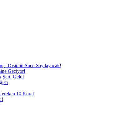
nışı Disiplin Suçu Sayılayacak!
mine Geçiyor!
 Şartı Geldi
işti
 Gereken 10 Kural
ı!