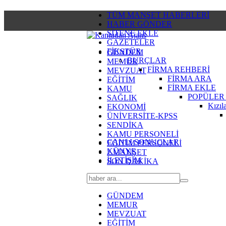
TÜM MANŞET HABERLERİ
HABER GÖNDER
SİTENE EKLE
GAZETELER
FİKSTÜR
GÜNDEM
BURÇLAR
MEMUR
FİRMA REHBERİ
MEVZUAT
FİRMA ARA
EĞİTİM
FİRMA EKLE
KAMU
POPÜLER
SAĞLIK
Kızıl
EKONOMİ
ÜNİVERSİTE-KPSS
SENDİKA
KAMU PERSONELİ
CANLI SONUÇLAR
EĞİTİM PERSONELİ
KÜNYE
2.MANŞET
İLETİŞİM
SON DAKİKA
GÜNDEM
MEMUR
MEVZUAT
EĞİTİM