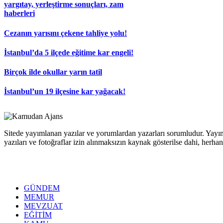
yargıtay, yerleştirme sonuçları, zam
haberleri
Cezanın yarısını çekene tahliye yolu!
İstanbul’da 5 ilçede eğitime kar engeli!
Birçok ilde okullar yarın tatil
İstanbul’un 19 ilçesine kar yağacak!
Sitede yayımlanan yazılar ve yorumlardan yazarları sorumludur. Yayım
yazıları ve fotoğraflar izin alınmaksızın kaynak gösterilse dahi, her
GÜNDEM
MEMUR
MEVZUAT
EĞİTİM