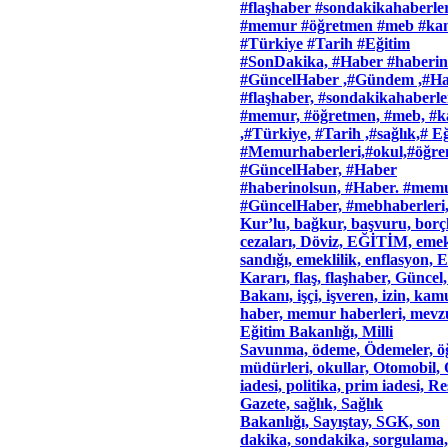
#flaşhaber #sondakikahaberle
#memur #öğretmen #meb #ka
#Türkiye #Tarih #Eğitim
#SonDakika, #Haber #haberin
#GüncelHaber ,#Gündem ,#Hab
#flaşhaber, #sondakikahaberle
#memur, #öğretmen, #meb, #
,#Türkiye, #Tarih ,#sağlık,# Eğ
#Memurhaberleri,#okul,#öğren
#GüncelHaber, #Haber
#haberinolsun, #Haber. #mem
#GüncelHaber, #mebhaberleri,
Kur’lu, bağkur, başvuru, borç
cezaları, Döviz, EĞİTİM, emek
sandığı, emeklilik, enflasyon, E
Kararı, flaş, flaşhaber, Güncel
Bakanı, işçi, işveren, izin,
haber, memur haberleri, mevzu
Eğitim Bakanlığı, Milli
Savunma, ödeme, Ödemeler, öğ
müdürleri, okullar, Otomobil, 
iadesi, politika, prim iadesi, R
Gazete, sağlık, Sağlık
Bakanlığı, Sayıştay, SGK, son
dakika, sondakika, sorgulama,