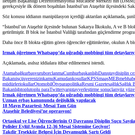
İletişim Başkanlığı Dezenformasyonla Mücadele Merkezi’nin (DMM) s
gerekçesiyle ilk dönem boşaltılan İstanbul’un Ataşehir ilçesindeki Saka
Söz konusu iddianın manipülasyon içerdiği aktarılan açıklamada, şunl
“İstanbul’un Ataşehir ilçesinde bulunan Sakarya İlkokulu, A ve B blok
getirilmiştir. B blok ise İstanbul Valiliği tarafından güçlendirme progra
Daha önce B blokta eğitim gören öğrenciler eğitimlerine, okulun A bl
Irmak öğretmen Whatsapp’da uğradığı mobbingi tüm detaylarıy
Açıklamada, asılsız iddialara itibar edilmemesi istendi.
Atama
bağkur
başvuru
borçlanma
Cumhurbaşkanlığı
Danıştay
disiplin ce
Bakanı
işçi
işveren
izin
kamu
Kamudan
koşullar
KPSS
maaş
MEB
mebhab
müdürleri
okullar
Otomobil
Ötv
para
politika
Resmi Gazete
sağlık
Sağlık 
Bakanlığı
toplu
toplu para
Twitter
yargıtay
yerleştirme sonuçları
yüz yüze
Irmak öğretmen Whatsapp’da uğradığı mobbingi tüm detaylarıy
Uzman erbaş kanununda değişiklik yapılacak
18 Mayıs Pazartesi: Mesai Tam Gün
Ataşehir Belediyesi’ne operasyon!
Ortaokul ve Lise Öğrencilerinin O Davranışı Disiplin Suçu Sayıl
Polisler Eylül Ayında 12-36 Mesai Sistemine Geçiyor!
Takdir Teşekkür Belgesi İçin Devamsızlık Şartı Geldi