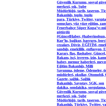
Güvenlik Kurumu, sosyal güve
merkezi, ssk, Şube
Müdürlüğü, tarih, taşeron, Tic
Bakanlığı, toplu, toplu
para, Türkiye, Twitter, yargıta
sonuçları, yüz yüze eğitim, za
Fenerbahçe Süper Kupa’yı mü
götürdü
#GüncelHaber, #haberinolsun,
Kur’lu, bağkur, başvuru, borçl
cezaları, Döviz, EĞİTİM, emek
sandığı, emeklilik, enflasyon, E
Kararı, flaş, flaşhaber, Güncel
Bakanı, işçi, işveren, izin
haber, memur haberleri, mevzu
Eğitim Bakanlığı, Milli
Savunma, ödeme, Ödemeler, öğ
müdürleri, okullar, Otomobil, 
Gazete, sağlık, Sağlık
Bakanlığı, Sayıştay, SGK, son
dakika, sondakika, sorgulama,
Güvenlik Kurumu, sosyal güve
merkezi, ssk, Şube
Müdürlüğü, tarih, taşeron, Tic
Bakanlığı, Türkiye, Twitter, ya