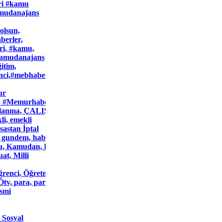
ri #kamu
mudanajans
olsun,
erler,
ri, #kamu,
kamudanajans
itim,
ci,#mebhaberleri,
ur
 #Memurhaberleri, #sondakikahaberleri, Atama, Bağ-
lanma, ÇALIŞAN, Cumhurbaşkanlığı, dairesi, Danıştay, disiplin
li, emekli
sastan İptal
, gundem, haberler, İçişleri
 kamu, Kamudan, kamudanajans, koşullar, KPSS, maaş, MEB, mebh
at, Milli
renci, Öğretmen, Okul, okul
Ötv, para, para
esmi
 Sosyal