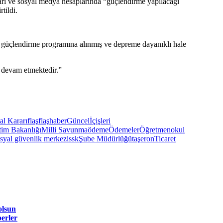
ı ve sosyal medya hesaplarında “güçlendirme yapılacağı
tildi.
an güçlendirme programına alınmış ve depreme dayanıklı hale
i devam etmektedir.”
al Kararı
flaş
flaşhaber
Güncel
İçişleri
tim Bakanlığı
Milli Savunma
ödeme
Ödemeler
Öğretmen
okul
syal güvenlik merkezi
ssk
Şube Müdürlüğü
taşeron
Ticaret
olsun
erler