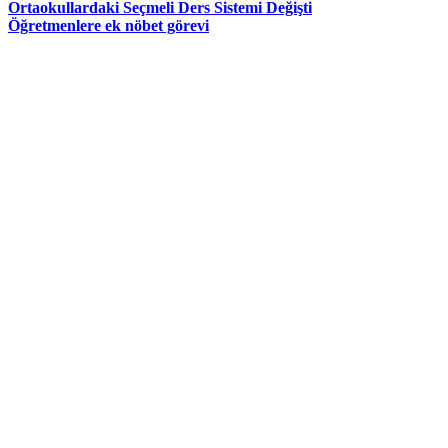
Ortaokullardaki Seçmeli Ders Sistemi Değişti
Öğretmenlere ek nöbet görevi