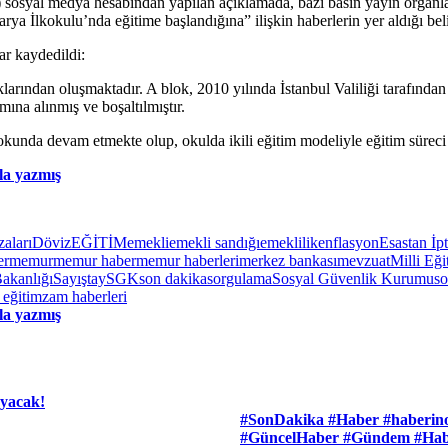
osyal medya hesabından yapılan açıklamada, bazı basın yayın organlar
rya İlkokulu’nda eğitime başlandığına” ilişkin haberlerin yer aldığı belir
ar kaydedildi:
larından oluşmaktadır. A blok, 2010 yılında İstanbul Valiliği tarafınd
mına alınmış ve boşaltılmıştır.
okunda devam etmekte olup, okulda ikili eğitim modeliyle eğitim sürec
la yazmış
zaları
Döviz
EĞİTİM
emekli
emekli sandığı
emeklilik
enflasyon
Esastan İpt
er
memur
memur haber
memur haberleri
merkez bankası
mevzuat
Milli Eği
Bakanlığı
Sayıştay
SGK
son dakika
sorgulama
Sosyal Güvenlik Kurumu
so
 eğitim
zam haberleri
la yazmış
ayacak!
#SonDakika #Haber #haberin
#GüncelHaber #Gündem #Hab