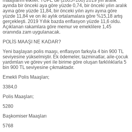
maaşlarını etkiler. TÜFE’de (2003=100) 2019 yılı aralık
ayında bir önceki aya göre yüzde 0,74, bir önceki yılın aralık
ayına göre yüzde 11,84, bir önceki yılın aynı ayına göre
yüzde 11,84 ve on iki aylık ortalamalara göre %15,18 artış
gerçekleşti. 2019 Yıllık bazda enflasyon yüzde 11,6 oldu.
Açıklanan rakamlara göre memur ve emeklilere 1,45
oranında zam uygulanacak.
POLİS MAAŞI NE KADAR?
Yeni başlayan polis maaşı, enflasyon farkıyla 4 bin 900 TL
seviyesine yükselmiştir. Ek ödemeler, tazminatlar, aile-çocuk
yardımları ve görev yeri ile birime göre oluşan farklılıklarla 5
bin 900 TL seviyesine çıkmaktadır.
Emekli Polis Maaşları;
3384,0
Polis Maaşları;
5280
Başkomiser Maaşları
5768