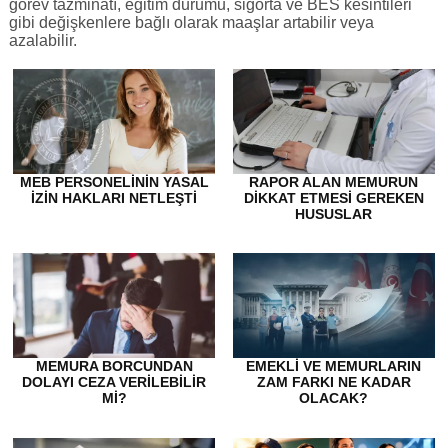
görev tazminatı, eğitim durumu, sigorta ve BES kesintileri
gibi değişkenlere bağlı olarak maaşlar artabilir veya
azalabilir.
MEB PERSONELININ YASAL
RAPOR ALAN MEMURUN
İZIN HAKLARI NETLEŞTI
DİKKAT ETMESİ GEREKEN
HUSUSLAR
MEMURA BORCUNDAN
EMEKLI VE MEMURLARIN
DOLAYI CEZA VERILEBILIR
ZAM FARKI NE KADAR
MI?
OLACAK?