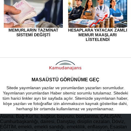
MEMURLARIN TAZMINAT
HESAPLARA YATACAK ZAMLI
SISTEMI DEĞIŞTI
MEMUR MAAŞLARI
LISTELENDI
MASAÜSTÜ GÖRÜNÜME GEÇ
Sitede yayımlanan yazılar ve yorumlardan yazarları sorumludur.
Yayımlanan yorumlardan Haber sitemiz sorumlu tutulamaz. Sitedeki
tüm harici linkler ayrı bir sayfada açılır. Sitemizde yayımlanan haber,
köşe yazıları ve fotoğraflar izin alınmaksızın kaynak gösterilse dahi,
herhangi bir ortamda kullanılamaz ve yayımlanamaz.
Atama, Bağ-Kur’lu, bağkur, başvuru, borçlanma, ÇALIŞAN,
Cumhurbaşkanlığı, dairesi, Danıştay, disiplin cezaları, Döviz,
EĞİTİM, emekli, emekli sandığı, emeklilik, enflasyon, Esastan