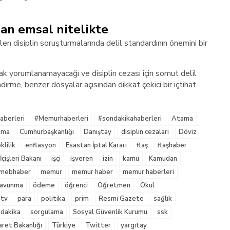
an emsal nitelikte
len disiplin soruşturmalarında delil standardının önemini bir
 yorumlanamayacağı ve disiplin cezası için somut delil
irme, benzer dosyalar açısından dikkat çekici bir içtihat
berleri
#Memurhaberleri
#sondakikahaberleri
Atama
nma
Cumhurbaşkanlığı
Danıştay
disiplin cezaları
Döviz
lilik
enflasyon
Esastan İptal Kararı
flaş
flaşhaber
İçişleri Bakanı
işçi
işveren
izin
kamu
Kamudan
mebhaber
memur
memur haber
memur haberleri
 Savunma
ödeme
öğrenci
Öğretmen
Okul
tv
para
politika
prim
Resmi Gazete
sağlık
 dakika
sorgulama
Sosyal Güvenlik Kurumu
ssk
aret Bakanlığı
Türkiye
Twitter
yargıtay