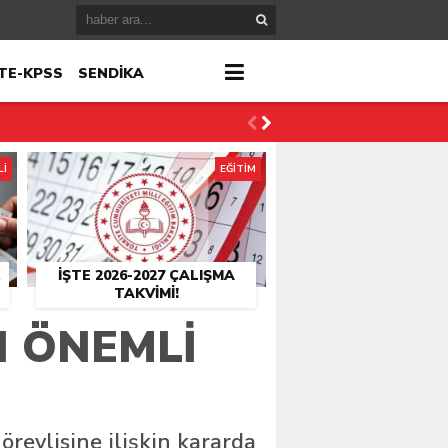
TE-KPSS
SENDİKA
Lİ
EĞİTİM
İŞTE 2026-2027 ÇALIŞMA
TAKVIMI!
N ÖNEMLI
örevlisine ilişkin kararda