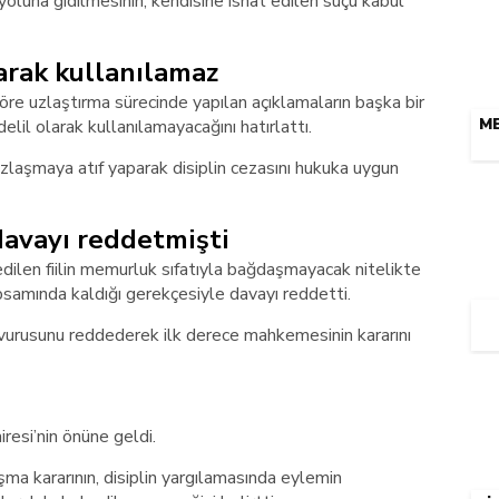
luna gidilmesinin, kendisine isnat edilen suçu kabul
arak kullanılamaz
e uzlaştırma sürecinde yapılan açıklamaların başka bir
ME
il olarak kullanılamayacağını hatırlattı.
laşmaya atıf yaparak disiplin cezasını hukuka uygun
davayı reddetmişti
dilen fiilin memurluk sıfatıyla bağdaşmayacak nitelikte
apsamında kaldığı gerekçesiyle davayı reddetti.
vurusunu reddederek ilk derece mahkemesinin kararını
esi’nin önüne geldi.
ma kararının, disiplin yargılamasında eylemin