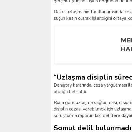
gerçekleştiğine ilişkin doğrudan delil 
Daire, uzlaşmanın taraflar arasında ce
suçun kesin olarak işlendiğini ortaya koy
ME
HA
“Uzlaşma disiplin sürec
Danıştay kararında, ceza yargılaması il
olduğu belirtildi.
Buna göre uzlaşma sağlanması, disiplin
disiplin cezası verebilmek için uzlaşma
soruşturma raporundaki delillere day
Somut delil bulunmadığ