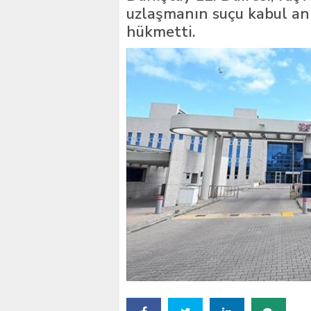
uzlaşmanın suçu kabul anl
İstanbul’daki okullar içi
hükmetti.