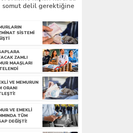
 somut delil gerektiğine
MURLARIN
ZMINAT SISTEMI
IŞTI
SAPLARA
TACAK ZAMLI
MUR MAAŞLARI
STELENDI
EKLI VE MEMURUN
M ORANI
LEŞTI!
MUR VE EMEKLI
MMINDA TÜM
AP DEĞIŞTI!