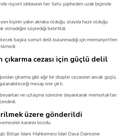
inde rüşvet iddiasının her türlü şüpheden uzak biçimde
eyen kişinin yakın akraba olduğu, olayda hazır olduğu
ık olmadığını söylediği belirtildi.
yabilecek başka somut delil bulunmadığı için memuriyetten
rülmedi.
ıkarma cezası için güçlü delil
ndan çıkarma gibi ağır bir disiplin cezasının ancak güçlü,
lanabileceği mesajı öne çıktı.
ın beyanları ve uzlaşma sürecine dayanılarak memurluktan
endirdi.
rilmek üzere gönderildi
kemesinin kararını bozdu.
gili Bölge İdare Mahkemesi İdari Dava Dairesine