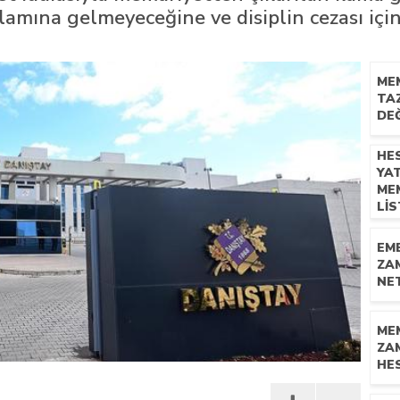
amına gelmeyeceğine ve disiplin cezası için
n mescid talimatı
ME
TA
DEĞ
HE
YA
ME
LI
EM
ZA
NET
ME
ZA
HES