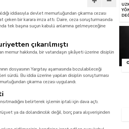
UZ
YÖ
aldığı iddiasıyla devlet memurluğundan çıkarma cezası
DEĞ
kat çeken bir karara imza attı. Daire, ceza soruşturmasında
unda tek başına suçun kabulü anlamına gelmeyeceğine
riyetten çıkarılmıştı
an memur hakkında, bir vatandaşın şikâyeti üzerine disiplin
ınının dosyasının Yargıtay aşamasında bozulabileceği
ileri sürdü. Bu iddia üzerine yapılan disiplin soruşturması
urluğundan çıkarma cezası uygulandı.
ti
sıtmadığını belirterek işlemin iptali için dava açtı.
 rüşvet ya da dolandırıcılık değil, borç para alışverişinden