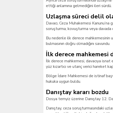
Ayrıca ceza soruşturmasında uzlaşma yo
ettiği anlamına gelmediğini ileri sürdü.
Uzlaşma süreci delil ol
Davacı, Ceza Muhakemesi Kanunu’na gör
soruşturma, kovuşturma veya davada del
Bu nedenle ilk derece mahkemesinin uz
bulmasının doğru olmadığını savundu.
İlk derece mahkemesi 
İlk derece mahkemesi, davacıya isnat e
yüz kızartıcı ve utanç verici hareket k
Bölge İdare Mahkemesi de istinaf baş
hukuka uygun buldu.
Danıştay kararı bozdu
Dosya temyiz üzerine Danıştay 12. Dair
Danıştay, ceza soruşturmasındaki uzlaş