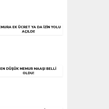
MURA EK ÜCRET YA DA İZIN YOLU
AÇILDI!
EN DÜŞÜK MEMUR MAAŞI BELLI
OLDU!