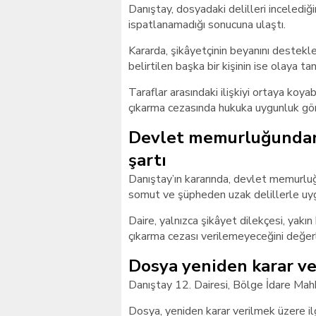
Danıştay, dosyadaki delilleri incelediğ
ispatlanamadığı sonucuna ulaştı.
Kararda, şikâyetçinin beyanını destekl
belirtilen başka bir kişinin ise olaya tan
Taraflar arasındaki ilişkiyi ortaya ko
çıkarma cezasında hukuka uygunluk gö
Devlet memurluğundan ç
şartı
Danıştay’ın kararında, devlet memurluğu
somut ve şüpheden uzak delillerle uygu
Daire, yalnızca şikâyet dilekçesi, yak
çıkarma cezası verilemeyeceğini değerl
Dosya yeniden karar ve
Danıştay 12. Dairesi, Bölge İdare Mah
Dosya, yeniden karar verilmek üzere il