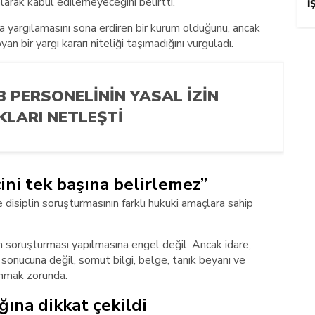
olarak kabul edilemeyeceğini belirtti.
İ
za yargılamasını sona erdiren bir kurum olduğunu, ancak
an bir yargı kararı niteliği taşımadığını vurguladı.
B PERSONELININ YASAL İZIN
KLARI NETLEŞTI
ini tek başına belirlemez”
e disiplin soruşturmasının farklı hukuki amaçlara sahip
 soruşturması yapılmasına engel değil. Ancak idare,
 sonucuna değil, somut bilgi, belge, tanık beyanı ve
anmak zorunda.
ına dikkat çekildi