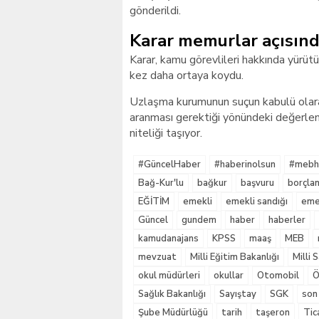
gönderildi.
Karar memurlar açısınd
Karar, kamu görevlileri hakkında yürütü
kez daha ortaya koydu.
Uzlaşma kurumunun suçun kabulü olarak
aranması gerektiği yönündeki değerlend
niteliği taşıyor.
#GüncelHaber
#haberinolsun
#mebha
Bağ-Kur'lu
bağkur
başvuru
borçla
EĞİTİM
emekli
emekli sandığı
emek
Güncel
gundem
haber
haberler
kamudanajans
KPSS
maaş
MEB
mevzuat
Milli Eğitim Bakanlığı
Milli
okul müdürleri
okullar
Otomobil
Ö
Sağlık Bakanlığı
Sayıştay
SGK
son
Şube Müdürlüğü
tarih
taşeron
Tic