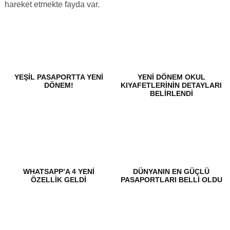
hareket etmekte fayda var.
YEŞIL PASAPORTTA YENI
YENI DÖNEM OKUL
DÖNEM!
KIYAFETLERININ DETAYLARI
BELIRLENDI
WHATSAPP’A 4 YENI
DÜNYANIN EN GÜÇLÜ
ÖZELLIK GELDI
PASAPORTLARI BELLI OLDU