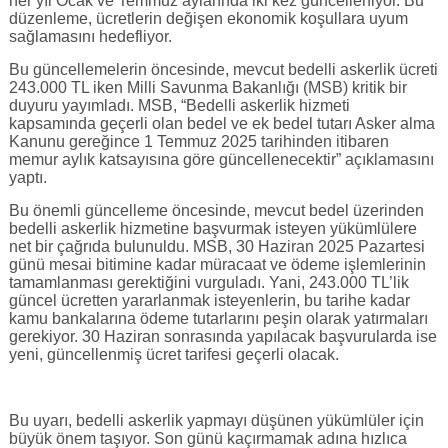
her yıl Ocak ve Temmuz aylarında iki kez güncelleniyor. Bu
düzenleme, ücretlerin değişen ekonomik koşullara uyum
sağlamasını hedefliyor.
Bu güncellemelerin öncesinde, mevcut bedelli askerlik ücreti
243.000 TL iken Milli Savunma Bakanlığı (MSB) kritik bir
duyuru yayımladı. MSB, “Bedelli askerlik hizmeti
kapsamında geçerli olan bedel ve ek bedel tutarı Asker alma
Kanunu gereğince 1 Temmuz 2025 tarihinden itibaren
memur aylık katsayısına göre güncellenecektir” açıklamasını
yaptı.
Bu önemli güncelleme öncesinde, mevcut bedel üzerinden
bedelli askerlik hizmetine başvurmak isteyen yükümlülere
net bir çağrıda bulunuldu. MSB, 30 Haziran 2025 Pazartesi
günü mesai bitimine kadar müracaat ve ödeme işlemlerinin
tamamlanması gerektiğini vurguladı. Yani, 243.000 TL’lik
güncel ücretten yararlanmak isteyenlerin, bu tarihe kadar
kamu bankalarına ödeme tutarlarını peşin olarak yatırmaları
gerekiyor. 30 Haziran sonrasında yapılacak başvurularda ise
yeni, güncellenmiş ücret tarifesi geçerli olacak.
Bu uyarı, bedelli askerlik yapmayı düşünen yükümlüler için
büyük önem taşıyor. Son günü kaçırmamak adına hızlıca