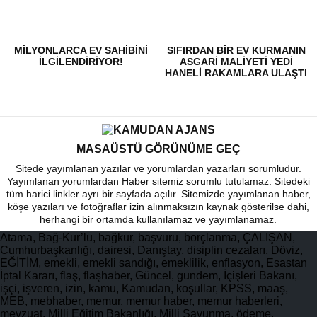
MILYONLARCA EV SAHIBINI
SIFIRDAN BIR EV KURMANIN
ILGILENDIRIYOR!
ASGARI MALIYETI YEDI
HANELI RAKAMLARA ULAŞTI
MASAÜSTÜ GÖRÜNÜME GEÇ
Sitede yayımlanan yazılar ve yorumlardan yazarları sorumludur.
Yayımlanan yorumlardan Haber sitemiz sorumlu tutulamaz. Sitedeki
tüm harici linkler ayrı bir sayfada açılır. Sitemizde yayımlanan haber,
köşe yazıları ve fotoğraflar izin alınmaksızın kaynak gösterilse dahi,
herhangi bir ortamda kullanılamaz ve yayımlanamaz.
Atama, Bağ-Kur’lu, bağkur, başvuru, borçlanma, ÇALIŞAN,
Cumhurbaşkanlığı, dairesi, Danıştay, disiplin cezaları, Döviz,
EĞİTİM, emekli, emekli sandığı, emeklilik, enflasyon, Esastan
İptal Kararı, flaş, flaşhaber, Güncel, gundem, İçişleri Bakanı,
işçi, işveren, izin, kamu, Kamudan, koşullar, KPSS, maaş,
MEB, mebhaber, memur, memur haber, memur haberleri,
mevzuat, Milli Eğitim Bakanlığı, Milli Savunma, ödeme,