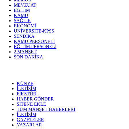
MEVZUAT
EĞİTİM
KAMU
SAĞLIK
EKONOMİ
ÜNİVERSİTE-KPSS
SENDİKA
KAMU PERSONELİ
EĞİTİM PERSONELİ
2.MANŞET
SON DAKİKA
KÜNYE
İLETİŞİM
FİKSTÜR
HABER GÖNDER
SİTENE EKLE
TÜM MANŞET HABERLERİ
İLETİŞİM
GAZETELER
YAZARLAR