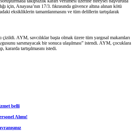
n soruşturmada takipsizlik kararı verilmesi üzerine bireysel başvuruda
dığı için, Anayasa’nın 17/3. fıkrasında güvence altına alınan kötü
aki eksikliklerin tamamlanmasını ve tüm delillerin tartışılarak
ı çizildi. AYM, savcılıklar başta olmak üzere tüm yargısal makamları
duygusunu sarsmayacak bir sonuca ulaşılması” istendi. AYM, çocuklara
, kararda tartışılmasını istedi.
zmet belli
rsonel Alımı!
vranışınız