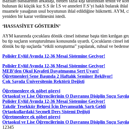
Bazıları babalarının arkadaşı, birden fazla kişi tarafından tehdit ve k
bulunan iki küçük kız S.S ile İ.S ve anneleri F.S’yi haklı bularak ihla
muamele yasağının usul boyutunun ihlal edildiğine hükmetti. AYM, cins
yeniden bir karar verilmesini istedi.
‘HASSASİYET GÖSTERİN’
AYM kararında çocuklara dönük cinsel istismar başta tüm kırılgan grup
bu tip suçların soruşturulması konusunda uyardı. Çocukların cinsel i
dönük bu tip suçlarda “etkili soruşturma” yapılarak, ruhsal ve bedensel 
Polisler Eylül Ayında 12-36 Mesai Sistemine Geçiyor!
Polisler Eylül Ayında 12-36 Mesai Sistemine Geçiyor!
MEB’den Okul Kıyafeti Dayatmasına Sert Uyarı!
Öğretmenleri Sene Başında 2 Haftalık Seminer Bekliyor!
Çok Sayıda Üniversitenin Rektörü Değişti
Öğretmenlere ek nöbet görevi
Ortaokul ve Lise Öğrencilerinin O Davranışı Disiplin Suçu Sayıl
Polisler Eylül Ayında 12-36 Mesai Sistemine Geçiyor!
Takdir Teşekkür Belgesi İçin Devamsızlık Şartı Geldi
Ortaokullardaki Seçmeli Ders Sistemi Değişti
Öğretmenlere ek nöbet görevi
Ortaokul ve Lise Öğrencilerinin O Davranışı Disiplin Suçu Sayıl
1
2
3
4
5