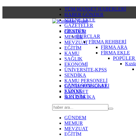
TÜM MANŞET HABERLERİ
HABER GÖNDER
SİTENE EKLE
GAZETELER
FİKSTÜR
GÜNDEM
BURÇLAR
MEMUR
FİRMA REHBERİ
MEVZUAT
FİRMA ARA
EĞİTİM
FİRMA EKLE
KAMU
POPÜLER
SAĞLIK
Kızıl
EKONOMİ
ÜNİVERSİTE-KPSS
SENDİKA
KAMU PERSONELİ
CANLI SONUÇLAR
EĞİTİM PERSONELİ
KÜNYE
2.MANŞET
İLETİŞİM
SON DAKİKA
GÜNDEM
MEMUR
MEVZUAT
EĞİTİM