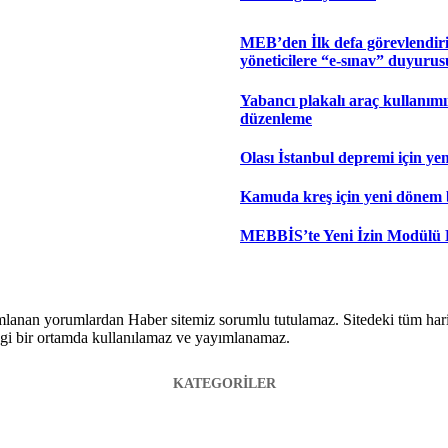
MEB’den İlk defa görevlendiri
yöneticilere “e-sınav” duyurus
Yabancı plakalı araç kullanım
düzenleme
Olası İstanbul depremi için yen
Kamuda kreş için yeni dönem 
MEBBİS’te Yeni İzin Modülü
lanan yorumlardan Haber sitemiz sorumlu tutulamaz. Sitedeki tüm harici 
hangi bir ortamda kullanılamaz ve yayımlanamaz.
KATEGORİLER