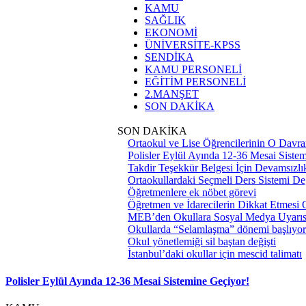
KAMU
SAĞLIK
EKONOMİ
ÜNİVERSİTE-KPSS
SENDİKA
KAMU PERSONELİ
EĞİTİM PERSONELİ
2.MANŞET
SON DAKİKA
SON DAKİKA
Ortaokul ve Lise Öğrencilerinin O Davra
Polisler Eylül Ayında 12-36 Mesai Siste
Takdir Teşekkür Belgesi İçin Devamsızlık
Ortaokullardaki Seçmeli Ders Sistemi Değ
Öğretmenlere ek nöbet görevi
Öğretmen ve İdarecilerin Dikkat Etmesi
MEB’den Okullara Sosyal Medya Uyarıs
Okullarda “Selamlaşma” dönemi başlıyor
Okul yönetlemiği sil baştan değişti
İstanbul’daki okullar için mescid talimatı
Polisler Eylül Ayında 12-36 Mesai Sistemine Geçiyor!