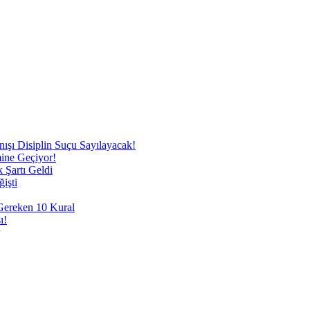
nışı Disiplin Suçu Sayılayacak!
mine Geçiyor!
 Şartı Geldi
işti
 Gereken 10 Kural
ı!