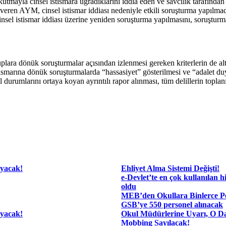
orkutmayla cinsel istismara uğradıklarını iddia eden ve savcılık tarafında
l veren AYM, cinsel istismar iddiası nedeniyle etkili soruşturma yapılma
el istismar iddiası üzerine yeniden soruşturma yapılmasını, soruşturmad
lara dönük soruşturmalar açısından izlenmesi gereken kriterlerin de alt
stismarına dönük soruşturmalarda “hassasiyet” gösterilmesi ve “adalet 
durumlarını ortaya koyan ayrıntılı rapor alınması, tüm delillerin toplanıp
ayacak!
Ehliyet Alma Sistemi Değişti!
e-Devlet’te en çok kullanılan hi
oldu
MEB’den Okullara Binlerce Pe
GSB’ye 550 personel alınacak
ayacak!
Okul Müdürlerine Uyarı, O Da
Mobbing Sayılacak!