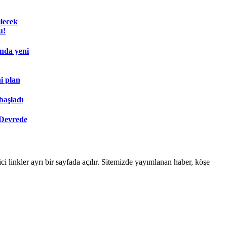
lecek
u!
ında yeni
i plan
başladı
 Devrede
linkler ayrı bir sayfada açılır. Sitemizde yayımlanan haber, köşe