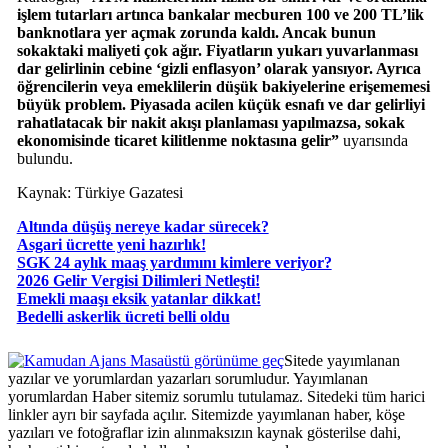
işlem tutarları artınca bankalar mecburen 100 ve 200 TL’lik
banknotlara yer açmak zorunda kaldı. Ancak bunun
sokaktaki maliyeti çok ağır. Fiyatların yukarı yuvarlanması
dar gelirlinin cebine ‘gizli enflasyon’ olarak yansıyor. Ayrıca
öğrencilerin veya emeklilerin düşük bakiyelerine erişememesi
büyük problem. Piyasada acilen küçük esnafı ve dar gelirliyi
rahatlatacak bir nakit akışı planlaması yapılmazsa, sokak
ekonomisinde ticaret kilitlenme noktasına gelir”
uyarısında
bulundu.
Kaynak: Türkiye Gazatesi
Altında düşüş nereye kadar sürecek?
Asgari ücrette yeni hazırlık!
SGK 24 aylık maaş yardımını kimlere veriyor?
2026 Gelir Vergisi Dilimleri Netleşti!
Emekli maaşı eksik yatanlar dikkat!
Bedelli askerlik ücreti belli oldu
Masaüstü görünüme geç
Sitede yayımlanan
yazılar ve yorumlardan yazarları sorumludur. Yayımlanan
yorumlardan Haber sitemiz sorumlu tutulamaz. Sitedeki tüm harici
linkler ayrı bir sayfada açılır. Sitemizde yayımlanan haber, köşe
yazıları ve fotoğraflar izin alınmaksızın kaynak gösterilse dahi,