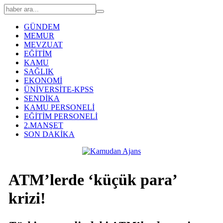
GÜNDEM
MEMUR
MEVZUAT
EĞİTİM
KAMU
SAĞLIK
EKONOMİ
ÜNİVERSİTE-KPSS
SENDİKA
KAMU PERSONELİ
EĞİTİM PERSONELİ
2.MANŞET
SON DAKİKA
ATM’lerde ‘küçük para’
krizi!