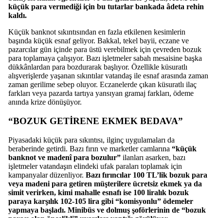
küçük para vermediği için bu tutarlar bankada âdeta rehin
kaldı.
Küçük banknot sıkıntısından en fazla etkilenen kesimlerin
başında küçük esnaf geliyor. Bakkal, tekel bayii, eczane ve
pazarcılar gün içinde para üstü verebilmek için çevreden bozuk
para toplamaya çalışıyor. Bazı işletmeler sabah mesaisine başka
dükkânlardan para bozdurarak başlıyor. Özellikle küsuratlı
alışverişlerde yaşanan sıkıntılar vatandaş ile esnaf arasında zaman
zaman gerilime sebep oluyor. Eczanelerde çıkan küsuratlı ilaç
farkları veya pazarda tartıya yansıyan gramaj farkları, ödeme
anında krize dönüşüyor.
“BOZUK GETİRENE EKMEK BEDAVA”
Piyasadaki küçük para sıkıntısı, ilginç uygulamaları da
beraberinde getirdi. Bazı fırın ve marketler camlarına
“küçük
banknot ve madenî para bozulur”
ilanları asarken, bazı
işletmeler vatandaşın elindeki ufak paraları toplamak için
kampanyalar düzenliyor.
Bazı fırıncılar 100 TL’lik bozuk para
veya madeni para getiren müşterilere ücretsiz ekmek ya da
simit verirken, kimi mahalle esnafı ise 100 liralık bozuk
paraya karşılık 102-105 lira gibi “komisyonlu” ödemeler
yapmaya başladı. Minibüs ve dolmuş şoförlerinin de “bozuk