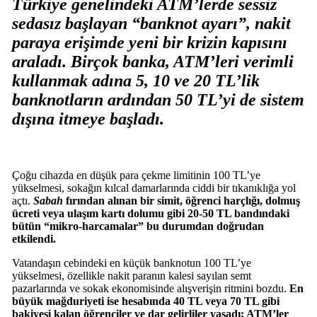
Türkiye genelindeki ATM’lerde sessiz
sedasız başlayan “banknot ayarı”, nakit
paraya erişimde yeni bir krizin kapısını
araladı. Birçok banka, ATM’leri verimli
kullanmak adına 5, 10 ve 20 TL’lik
banknotların ardından 50 TL’yi de sistem
dışına itmeye başladı.
Çoğu cihazda en düşük para çekme limitinin 100 TL’ye
yükselmesi, sokağın kılcal damarlarında ciddi bir tıkanıklığa yol
açtı.
Sabah
fırından alınan bir simit, öğrenci harçlığı, dolmuş
ücreti veya ulaşım kartı dolumu gibi 20-50 TL bandındaki
bütün “mikro-harcamalar” bu durumdan doğrudan
etkilendi.
Vatandaşın cebindeki en küçük banknotun 100 TL’ye
yükselmesi, özellikle nakit paranın kalesi sayılan semt
pazarlarında ve sokak ekonomisinde alışverişin ritmini bozdu.
En
büyük mağduriyeti ise hesabında 40 TL veya 70 TL gibi
bakiyesi kalan öğrenciler ve dar gelirliler yaşadı; ATM’ler