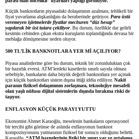
parası olan öncelikli” uyarıları yaptığı görülüyor.
Küçük banknotların piyasadaki dolaşımının azalması, tehlikeli bir
fiyat yuvarlama alışkanlığını da beraberinde getiriyor.
Para üstü
veremeyen işletmelerde fiyatlar mecburen “düz hesap”
yapılarak bir üst tutara çekiliyor
. Bu durum, özellikle dar gelirli
kesimin cebinden çıkan ekstra kuruşların toplandığında devasa bir
meblağa dönüşmesine neden oluyor.
500 TL’LİK BANKNOTLARA YER Mİ AÇILIYOR?
Piyasa analistlerine göre bu durum, teknik bir zorunluluktan çok
bir hazırlık evresi. ATM’lerdeki kasetlerin sınırlı sayıda olması
sebebiyle, bankaların daha büyük değerli banknotlara yer açmak
için küçük banknotları sistem dışına ittiği iddia ediliyor.
Nakit
paranın fiziksel dolaşımının zorlaşması, teknolojiye mesafeli
olan yaşlı nüfusu dijital sistemlerin dışında bırakma riski de
taşıyor.
ENFLASYON KÜÇÜK PARAYI YUTTU
Ekonomist Ahmet Karaoğlu, meselenin bankaların operasyonel
bir tercihi gibi görünse de aslında enflasyonun banknot
kompozisyonunu yutmasının fiziksel bir sonucu olduğunu belirtti.
Karaoğlu,
“ATM haznelerinin fiziki bir sınırı var ve ortalama